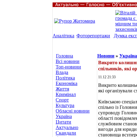
Аналітика
Фоторепортажи
Думка екс
Головна
Новини
»
Україна
Всі новини
Викрито колишнь
Топ-новини
спільників, які 
Влада
11.12 21:33
Політика
Економіка
Викрито колишньог
Життя
які організували 
Кримінал
Спорт
Київською спеціа
Культура
спільно із Головн
Обласні новини
супроводу Головно
Україна
області повідомле
Цитати
службовим станови
Актуально
вигоди для юриди
Скандали
становища всупер