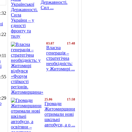
Державності.
Сил ...
:32
ні
:22
03.07
17:48
Власна
генерація –
:11
стратегічна
а
необхідність:
і
у Житомирі ...
:55
:29
25.06
17:58
о
Громади
Житомирщини
отримали нові
шкільні
автобуси, а о ...