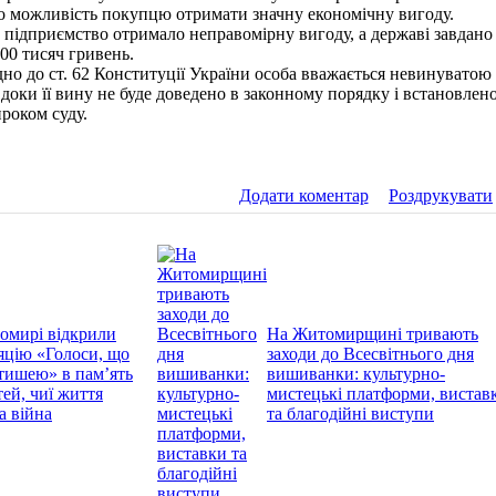
о можливість покупцю отримати значну економічну вигоду.
ій, підприємство отримало неправомірну вигоду, а державі завдано
900 тисяч гривень.
дно до ст. 62 Конституції України особа вважається невинуватою
 доки її вину не буде доведено в законному порядку і встановлен
роком суду.
Додати коментар
Роздрукувати
омирі відкрили
На Житомирщині тривають
яцію «Голоси, що
заходи до Всесвітнього дня
тишею» в пам’ять
вишиванки: культурно-
тей, чиї життя
мистецькі платформи, вистав
а війна
та благодійні виступи