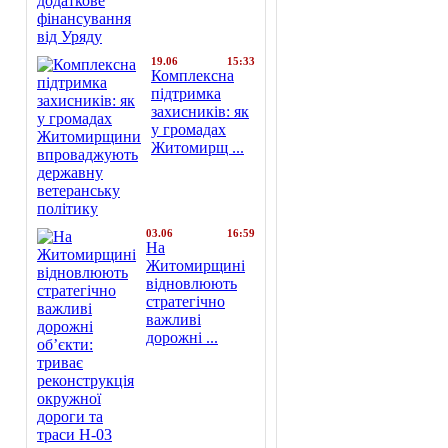
19.06
15:33
Комплексна
підтримка
захисників: як
у громадах
Житомирщ ...
03.06
16:59
На
Житомирщині
відновлюють
стратегічно
важливі
дорожні ...