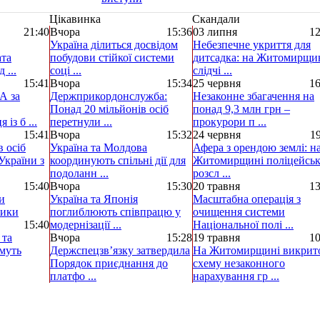
Цікавинка
Скандали
21:40
Вчора
15:36
03 липня
12
Україна ділиться досвідом
Небезпечне укриття для
ата
побудови стійкої системи
дитсадка: на Житомирщи
 ...
соці ...
слідчі ...
15:41
Вчора
15:34
25 червня
16
А за
Держприкордонслужба:
Незаконне збагачення на
Понад 20 мільйонів осіб
понад 9,3 млн грн –
із б ...
перетнули ...
прокурори п ...
15:41
Вчора
15:32
24 червня
19
 осіб
Україна та Молдова
Афера з орендою землі: н
України з
координують спільні дії для
Житомирщині поліцейськ
подоланн ...
розсл ...
15:40
Вчора
15:30
20 травня
13
и
Україна та Японія
Масштабна операція з
ники
поглиблюють співпрацю у
очищення системи
15:40
модернізації ...
Національної полі ...
 та
Вчора
15:28
19 травня
10
муть
Держспецзв’язку затвердила
На Житомирщині викрит
Порядок приєднання до
схему незаконного
платфо ...
нарахування гр ...