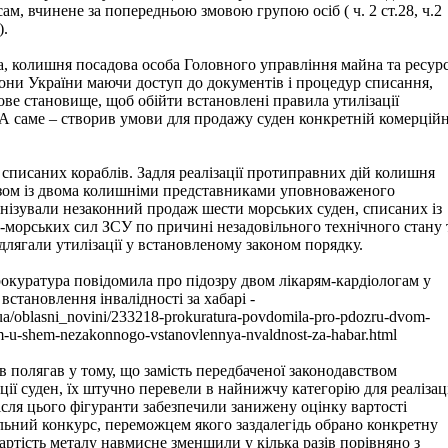
ам, вчинене за попередньою змовою групою осіб ( ч. 2 ст.28, ч.2
).
а, колишня посадова особа Головного управління майна та ресурс
они України маючи доступ до документів і процедур списання,
ве становище, щоб обійти встановлені правила утилізації
А саме – створив умови для продажу суден конкретній комерцій
 списаних кораблів. Задля реалізації протиправних дій колишня
азом із двома колишніми представниками уповноваженого
нізували незаконний продаж шести морських суден, списаних із
-морських сил ЗСУ по причині незадовільного технічного стану 
ідлягали утилізації у встановленому законом порядку.
окуратура повідомила про підозру двом лікарям-кардіологам у
встановлення інвалідності за хабарі -
m.ua/oblasni_novini/233218-prokuratura-povdomila-pro-pdozru-dvom-
-u-shem-nezakonnogo-vstanovlennya-nvaldnost-za-habar.html
 полягав у тому, що замість передбаченої законодавством
ції суден, їх штучно перевели в найнижчу категорію для реалізаці
ісля цього фігуранти забезпечили занижену оцінку вартості
льний конкурс, переможцем якого заздалегідь обрано конкретну
артість металу навмисне зменшили у кілька разів порівняно з