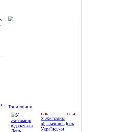
 у
о
ки
Топ-новини
15.07
12:54
У Житомирі
відзначили День
Української