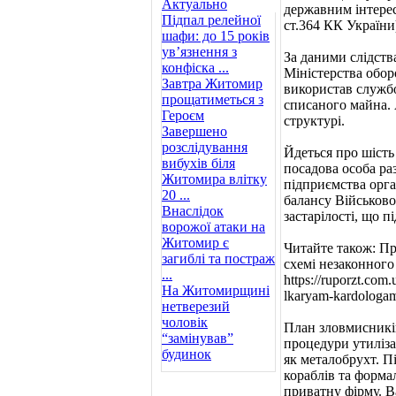
Актуально
державним інтерес
Підпал релейної
ст.364 КК України
шафи: до 15 років
ув’язнення з
За даними слідств
конфіска ...
Міністерства обор
Завтра Житомир
використав службо
прощатиметься з
списаного майна. 
Героєм
структурі.
Завершено
розслідування
Йдеться про шість
вибухів біля
посадова особа р
Житомира влітку
підприємства орга
20 ...
балансу Військово
Внаслідок
застарілості, що п
ворожої атаки на
Житомир є
Читайте також: Пр
загиблі та постраж
схемі незаконного 
...
https://ruporzt.co
На Житомирщині
lkaryam-kardologam
нетверезий
чоловік
План зловмисників
“замінував”
процедури утиліза
будинок
як металобрухт. П
кораблів та форма
приватну фірму. В