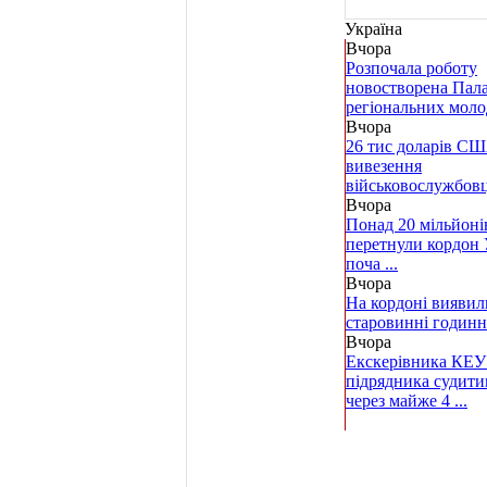
Україна
Вчора
Розпочала роботу
новостворена Пал
регіональних молод
Вчора
26 тис доларів СШ
вивезення
військовослужбовця 
Вчора
Понад 20 мільйонів
перетнули кордон 
поча ...
Вчора
На кордоні виявил
старовинні годин
Вчора
Екскерівника КЕУ
підрядника судити
через майже 4 ...