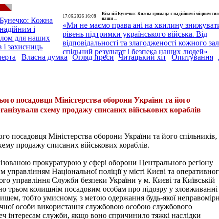
Віталій Бунечко: Кожна громада є надійним і міцним ти
17.06.2026 16:08
наши ...
«Ми не маємо права ані на хвилину знижуват
рівень підтримки українського війська. Від
відповідальності та злагодженості кожного за
спільний результат і безпека наших людей»
перта
Власна думка
Огляд преси
Читацький хіт
Опитування
ого посадовця Міністерства оборони України та його
організували схему продажу списаних військових кораблів
о посадовця Міністерства оборони України та його спільників,
схему продажу списаних військових кораблів.
лізованою прокуратурою у сфері оборони Центрального регіону
им управлінням Національної поліції у місті Києві та оперативно
го управління Служби безпеки України у м. Києві та Київській
но трьом колишнім посадовим особам про підозру у зловживанні
щем, тобто умисному, з метою одержання будь-якої неправомірн
чної особи використання службовою особою службового
еч інтересам служби, якщо воно спричинило тяжкі наслідки