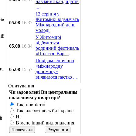
навчання кандидатів
...
12 серпня у
Житомирі відзначать
ів
05.08
16:37
Міжнародний день
молоді
ній
У Житомирі
відбудеться
05.08
16:34
родинний фестиваль
«Полісся. Вар ...
Повідомлення про
«міжнародну
та
05.08
15:57
допомогу»
виявилося пастко ...
Опитування
Чи задоволені Ви центральним
опаленням у квартирі?
Так, повністю
Так, але хотілось би і краще
Ні
ї
В мене інший вид опалення