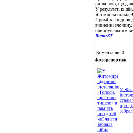
ринковою, що дал
У результаті їх д
збитків на понад 
Примітка: відпові
вчиненні злочину,
обвинувальним ви
RuporZT
Коментарів: 0
Фоторепортаж
У Жит
інстал
стали 
про ді
забрал