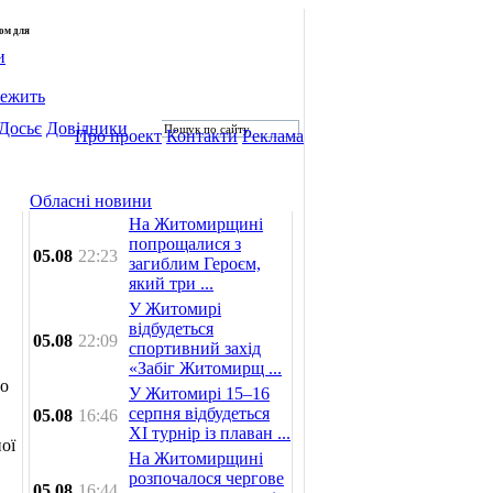
лом для
и
лежить
Досьє
Довідники
Про проект
Контакти
Реклама
Обласні новини
На Житомирщині
попрощалися з
05.08
22:23
загиблим Героєм,
який три ...
У Житомирі
відбудеться
05.08
22:09
спортивний захід
«Забіг Житомирщ ...
го
У Житомирі 15–16
серпня відбудеться
05.08
16:46
XI турнір із плаван ...
ої
На Житомирщині
розпочалося чергове
05.08
16:44