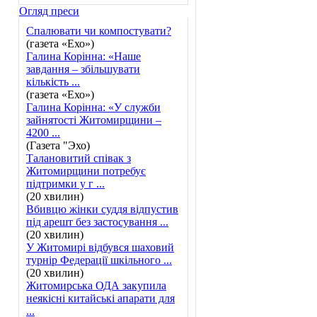
Огляд преси
Спалювати чи компостувати?
(газета «Ехо»)
Галина Корінна: «Наше
завдання – збільшувати
кількість ...
(газета «Ехо»)
Галина Корінна: «У служби
зайнятості Житомирщини –
4200 ...
(Газета "Эхо)
Талановитий співак з
Житомирщини потребує
підтримки у г ...
(20 хвилин)
Вбивцю жінки суддя відпустив
під арешт без застосування ...
(20 хвилин)
У Житомирі відбувся шаховий
турнір Федерації шкільного ...
(20 хвилин)
Житомирська ОДА закупила
неякісні китайські апарати для
...