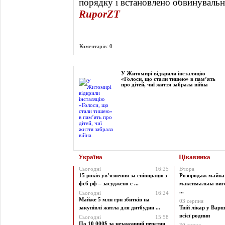
порядку і встановлено обвинувальн
RuporZT
Коментарів: 0
Фоторепортаж
У Житомирі відкрили інсталяцію
«Голоси, що стали тишею» в пам’ять
про дітей, чиї життя забрала війна
Україна
Цікавинка
Сьогодні
16:25
Вчора
15 років ув’язнення за співпрацю з
Розпродаж майна 
фсб рф – засуджено с ...
максимальна виг
...
Сьогодні
16:24
Майже 5 млн грн збитків на
03 серпня
закупівлі житла для дитбудин ...
Твій лікар у Варш
всієї родини
Сьогодні
15:58
По 10 000$ за незаконний перетин