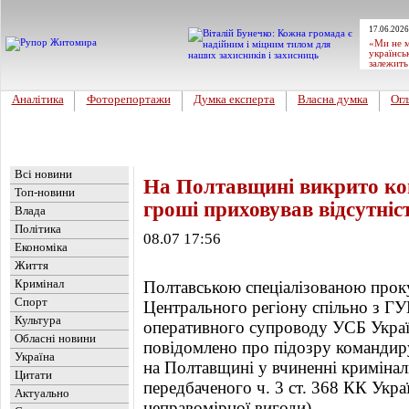
17.06.2026
«Ми не м
українсь
залежить
Аналітика
Фоторепортажи
Думка експерта
Власна думка
Огл
Головна
Новини
»
Україна
Всі новини
На Полтавщині викрито ко
Топ-новини
гроші приховував відсутніс
Влада
Політика
08.07 17:56
Економіка
Життя
Кримінал
Полтавською спеціалізованою прок
Спорт
Центрального регіону спільно з ГУ
Культура
оперативного супроводу УСБ Україн
Обласні новини
повідомлено про підозру командиру
Україна
на Полтавщині у вчиненні криміна
Цитати
передбаченого ч. 3 ст. 368 КК Ук
Актуально
неправомірної вигоди).