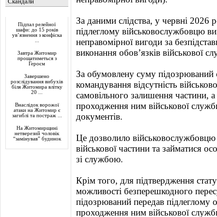
Скандали
Актуально
За даними слідства, у червні 2026
Підпал релейної
підлеглому військовослужбовцю ви
шафи: до 15 років
ув’язнення з конфіска
неправомірної вигоди за безпідстав
...
виконання обов’язків військової сл
Завтра Житомир
прощатиметься з
Героєм
За обумовлену суму підозрюваний 
Завершено
розслідування вибухів
командування відсутність військов
біля Житомира влітку
20 ...
самовільного залишення частини, а
проходження ним військової служ
Внаслідок ворожої
атаки на Житомир є
документів.
загиблі та постраж ...
На Житомирщині
нетверезий чоловік
Це дозволило військовослужбовцю п
“замінував” будинок
військової частини та займатися о
зі службою.
Крім того, для підтвердження стат
можливості безперешкодного перес
підозрюваний передав підлеглому о
проходження ним військової служб