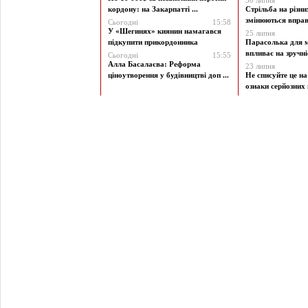
30 липня
кордону: на Закарпатті ...
Стрільба на різни
змінюються вправи
Сьогодні
15:58
У «Шегинях» киянин намагався
25 липня
підкупити прикордонника
Парасолька для м
впливає на зручніст
Сьогодні
15:55
Алла Басалаєва: Реформа
23 липня
ціноутворення у будівництві доп ...
Не списуйте це на
ознаки серйозних 