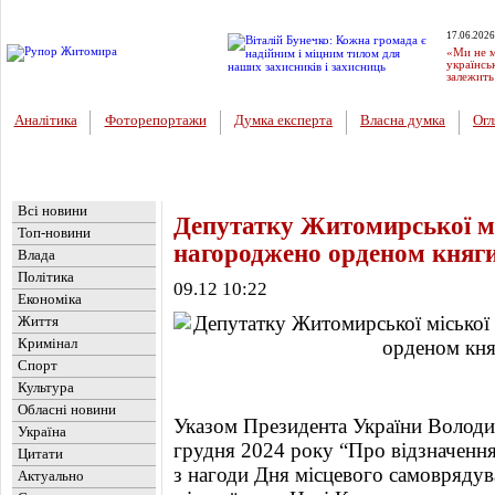
17.06.2026
«Ми не м
українсь
залежить
Аналітика
Фоторепортажи
Думка експерта
Власна думка
Огл
Головна
Новини
»
Влада
Всі новини
Депутатку Житомирської м
Топ-новини
нагороджено орденом княг
Влада
Політика
09.12 10:22
Економіка
Життя
Кримінал
Спорт
Культура
Обласні новини
Указом Президента України Володи
Україна
грудня 2024 року “Про відзначенн
Цитати
з нагоди Дня місцевого самовряду
Актуально