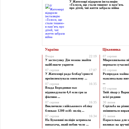
У Житомирі відкрили інсталяцію
«Голоси, що стали тишею» в пам’ять
про дітей, чиї життя забрала війна
Україна
Цікавинка
Вчора
22:19
07 серпня
У застосунку Дія можна знайти
Мікрохвильова пі
найближче укриття
переваги сучасної 
07 серпня
17:07
05 серпня
У Житомирі рада безбар’єрності
Розпродаж майна 
проінспектувала оновлену ...
максимальна виг
...
07 серпня
16:35
Влада Бородянки має
03 серпня
відшкодувати 4,4 млн грн за
Твій лікар у Варш
фіктивн ...
всієї родини
07 серпня
16:35
30 липня
Виключили з військового обліку
Стрільба на різни
близько 1200 осіб: поліц ...
змінюються вправи
07 серпня
16:34
25 липня
На Буковині поліція затримала
Парасолька для м
вимагача, який побив чоло ...
впливає на зручніст