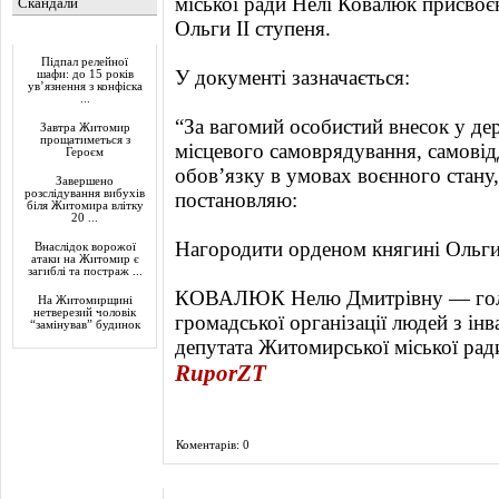
міської ради Нелі Ковалюк присвоє
Скандали
Ольги ІІ ступеня.
Актуально
Підпал релейної
У документі зазначається:
шафи: до 15 років
ув’язнення з конфіска
...
“За вагомий особистий внесок у де
Завтра Житомир
прощатиметься з
місцевого самоврядування, самові
Героєм
обов’язку в умовах воєнного стану,
Завершено
розслідування вибухів
постановляю:
біля Житомира влітку
20 ...
Нагородити орденом княгині Ольги 
Внаслідок ворожої
атаки на Житомир є
загиблі та постраж ...
КОВАЛЮК Нелю Дмитрівну — голо
На Житомирщині
нетверезий чоловік
громадської організації людей з ін
“замінував” будинок
депутата Житомирської міської рад
RuporZT
Коментарів: 0
Фоторепортаж