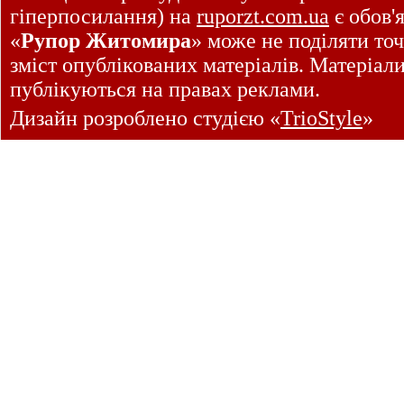
гіперпосилання) на
ruporzt.com.ua
є обов'
«
Рупор Житомира
» може не поділяти точ
зміст опублікованих матеріалів. Матеріал
публікуються на правах реклами.
Дизайн розроблено студією «
TrioStyle
»