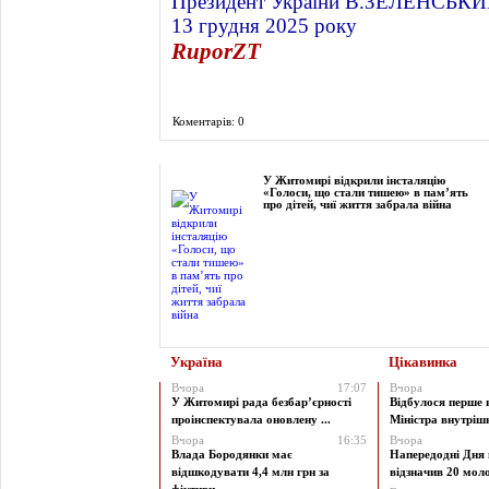
Президент України В.ЗЕЛЕНСЬК
13 грудня 2025 року
RuporZT
Коментарів: 0
Фоторепортаж
У Житомирі відкрили інсталяцію
«Голоси, що стали тишею» в пам’ять
про дітей, чиї життя забрала війна
Україна
Цікавинка
Вчора
17:07
Вчора
У Житомирі рада безбар’єрності
Відбулося перше 
проінспектувала оновлену ...
Міністра внутрішні
Вчора
16:35
Вчора
Влада Бородянки має
Напередодні Дня 
відшкодувати 4,4 млн грн за
відзначив 20 моло