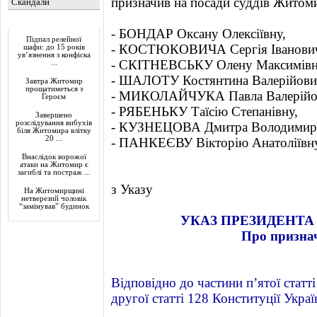
призначив на посади суддів Житоми
Скандали
Актуально
- БОНДАР Оксану Олексіївну,
Підпал релейної
- КОСТЮКОВИЧА Сергія Іванович
шафи: до 15 років
ув’язнення з конфіска
- СКІТНЕВСЬКУ Олену Максимівн
...
- ШАЛОТУ Костянтина Валерійови
Завтра Житомир
прощатиметься з
- МИКОЛАЙЧУКА Павла Валерійо
Героєм
- РЯБЕНЬКУ Таїсію Степанівну,
Завершено
розслідування вибухів
- КУЗНЕЦОВА Дмитра Володимир
біля Житомира влітку
20 ...
- ПАНКЕЄВУ Вікторію Анатоліївну
Внаслідок ворожої
атаки на Житомир є
загиблі та постраж ...
з Указу
На Житомирщині
нетверезий чоловік
“замінував” будинок
УКАЗ ПРЕЗИДЕНТА 
Про признач
Відповідно до частини пʼятої статті
другої статті 128 Конституції Укра