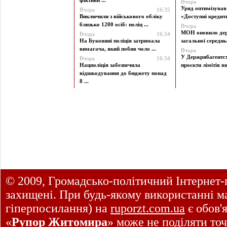
фіктивн ...
Вчора
Уряд оптимізува
Вчора
16:35
Виключили з військового обліку
«Доступні кредити 
близько 1200 осіб: поліц ...
Вчора
МОН оновило дер
Вчора
16:34
На Буковині поліція затримала
загальної середньої
вимагача, який побив чоло ...
Вчора
У Держрибагентст
Вчора
16:34
Нацполіція забезпечила
проєкти лімітів ви
відшкодування до бюджету понад
8 ...
© 2009, Громадсько-політичний Інтернет-
захищені. При будь-якому використанні ма
гіперпосилання) на
ruporzt.com.ua
є обов'
«
Рупор Житомира
» може не поділяти точ