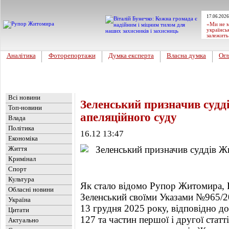
17.06.2026
«Ми не м
українсь
залежить
Аналітика
Фоторепортажи
Думка експерта
Власна думка
Огл
Головна
Новини
»
Влада
Всі новини
Зеленський призначив суд
Топ-новини
апеляційного суду
Влада
Політика
16.12 13:47
Економіка
Життя
Кримінал
Спорт
Культура
Як стало відомо Рупор Житомира,
Обласні новини
Зеленський своїми Указами №965/2
Україна
13 грудня 2025 року, відповідно до 
Цитати
127 та частин першої і другої статт
Актуально