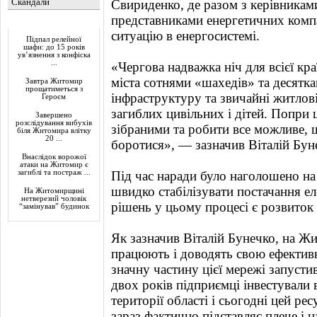
Скандали
Свириденко, де разом з керівниками
представниками енергетичних компа
Актуально
ситуацію в енергосистемі.
Підпал релейної
шафи: до 15 років
ув’язнення з конфіска
...
«Чергова надважка ніч для всієї кра
міста сотнями «шахедів» та десятка
Завтра Житомир
прощатиметься з
інфраструктуру та звичайні житло
Героєм
загиблих цивільних і дітей. Попри
Завершено
розслідування вибухів
зібраними та робити все можливе, 
біля Житомира влітку
20 ...
боротися», — зазначив Віталій Бун
Внаслідок ворожої
атаки на Житомир є
загиблі та постраж ...
Під час наради було наголошено на
швидко стабілізувати постачання е
На Житомирщині
нетверезий чоловік
рішень у цьому процесі є розвиток 
“замінував” будинок
Як зазначив Віталій Бунечко, на Ж
працюють і доводять свою ефектив
значну частину цієї мережі запусти
двох років підприємці інвестували 
території області і сьогодні цей ре
зараз фактично підставляє плече і н