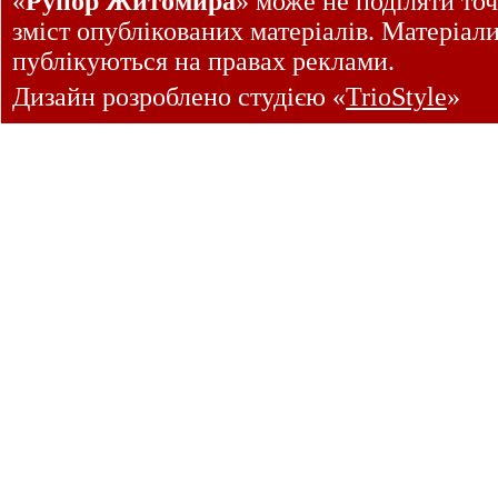
«
Рупор Житомира
» може не поділяти точ
зміст опублікованих матеріалів. Матеріал
публікуються на правах реклами.
Дизайн розроблено студією «
TrioStyle
»