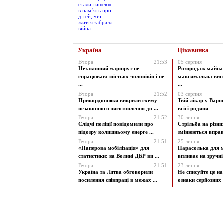
Україна
Цікавинка
Вчора
21:53
05 серпня
Незаконний маршрут не
Розпродаж майна 
спрацював: шістьох чоловіків і пе
максимальна виг
...
...
Вчора
21:52
03 серпня
Прикордонники викрили схему
Твій лікар у Варш
незаконного виготовлення до ...
всієї родини
Вчора
21:52
30 липня
Слідчі поліції повідомили про
Стрільба на різни
підозру колишньому енерге ...
змінюються вправи
Вчора
21:51
25 липня
«Паперова мобілізація» для
Парасолька для м
статистики: на Волині ДБР ви ...
впливає на зручніст
Вчора
21:51
23 липня
Україна та Литва обговорили
Не списуйте це на
посилення співпраці в межах ...
ознаки серйозних 