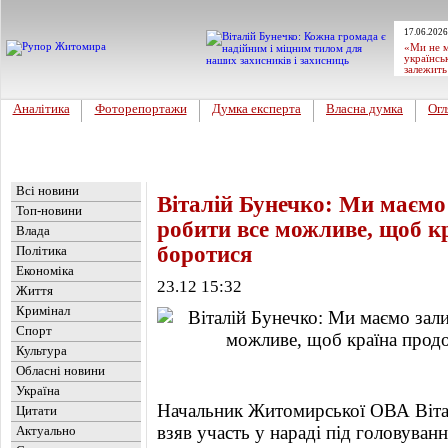
17.06.2026
«Ми не м
українсь
залежить
Аналітика
Фоторепортажи
Думка експерта
Власна думка
Огл
Головна
Новини
»
Влада
Всі новини
Віталій Бунечко: Ми маємо
Топ-новини
робити все можливе, щоб к
Влада
боротися
Політика
Економіка
23.12 15:32
Життя
Кримінал
Спорт
Культура
Обласні новини
Україна
Начальник Житомирської ОВА Вітал
Цитати
взяв участь у нараді під головуван
Актуально