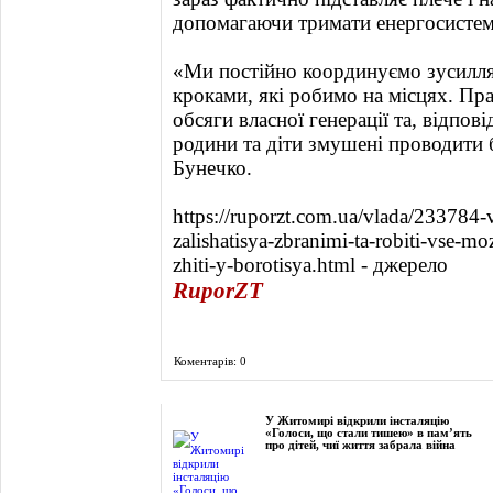
допомагаючи тримати енергосистему
«Ми постійно координуємо зусилля
кроками, які робимо на місцях. П
обсяги власної генерації та, відпов
родини та діти змушені проводити б
Бунечко.
https://ruporzt.com.ua/vlada/23378
zalishatisya-zbranimi-ta-robiti-vse-m
zhiti-y-borotisya.html - джерело
RuporZT
Коментарів: 0
Фоторепортаж
У Житомирі відкрили інсталяцію
«Голоси, що стали тишею» в пам’ять
про дітей, чиї життя забрала війна