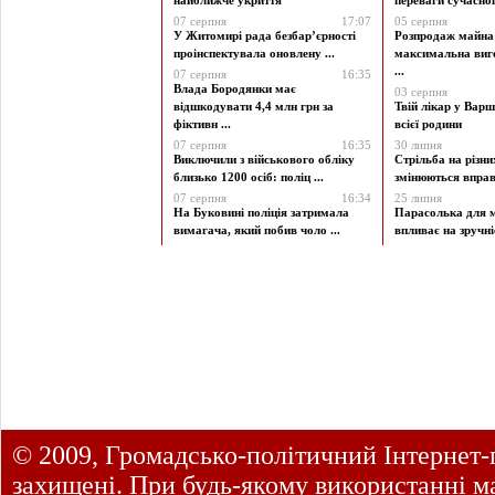
найближче укриття
переваги сучасної 
07 серпня
17:07
05 серпня
У Житомирі рада безбар’єрності
Розпродаж майна 
проінспектувала оновлену ...
максимальна виг
...
07 серпня
16:35
Влада Бородянки має
03 серпня
відшкодувати 4,4 млн грн за
Твій лікар у Варш
фіктивн ...
всієї родини
07 серпня
16:35
30 липня
Виключили з військового обліку
Стрільба на різни
близько 1200 осіб: поліц ...
змінюються вправи
07 серпня
16:34
25 липня
На Буковині поліція затримала
Парасолька для м
вимагача, який побив чоло ...
впливає на зручніст
© 2009, Громадсько-політичний Інтернет-
захищені. При будь-якому використанні ма