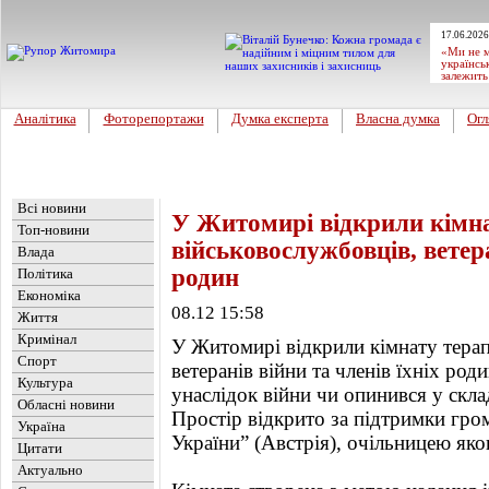
17.06.2026
«Ми не м
українсь
залежить
Аналітика
Фоторепортажи
Думка експерта
Власна думка
Огл
Головна
Новини
»
Життя
Всі новини
У Житомирі відкрили кімна
Топ-новини
військовослужбовців, ветера
Влада
родин
Політика
Економіка
08.12 15:58
Життя
Кримінал
У Житомирі відкрили кімнату терап
Спорт
ветеранів війни та членів їхніх род
Культура
унаслідок війни чи опинився у скл
Обласні новини
Простір відкрито за підтримки гром
Україна
України” (Австрія), очільницею яко
Цитати
Актуально