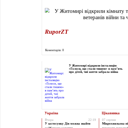
RuporZT
Коментарів: 0
Фоторепортаж
У Житомирі відкрили інсталяцію
«Голоси, що стали тишею» в пам’ять
про дітей, чиї життя забрала війна
Україна
Цікавинка
Вчора
22:19
07 серпня
У застосунку Дія можна знайти
Мікрохвильова пі