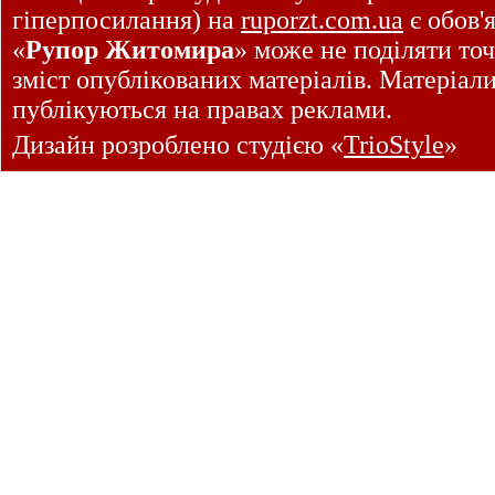
гіперпосилання) на
ruporzt.com.ua
є обов'
«
Рупор Житомира
» може не поділяти точ
зміст опублікованих матеріалів. Матеріал
публікуються на правах реклами.
Дизайн розроблено студією «
TrioStyle
»