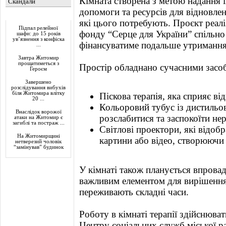
Кімната створена з метою надання 
Скандали
допомоги та ресурсів для відновле
Актуально
які цього потребують. Проєкт реал
Підпал релейної
фонду “Серце для України” спільно
шафи: до 15 років
ув’язнення з конфіска
фінансуватиме подальше утримання
...
Завтра Житомир
прощатиметься з
Простір обладнано сучасними засоба
Героєм
Завершено
розслідування вибухів
біля Житомира влітку
Піскова терапія, яка сприяє в
20 ...
Кольоровий тубус із дистиль
Внаслідок ворожої
розслабитися та заспокоїти не
атаки на Житомир є
загиблі та постраж ...
Світлові проектори, які відоб
На Житомирщині
картини або відео, створюючи
нетверезий чоловік
“замінував” будинок
У кімнаті також планується впровад
важливим елементом для вирішення к
переживають складні часи.
Роботу в кімнаті терапії здійснюва
Центру соціальних служб міської р