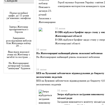
Скандали
Герой мужньо боронив Україну з квітня 
електриком-мотористом командного пунк
Актуально
Підпал релейної
шафи: до 15 років
ув’язнення з конфіска
...
Завтра Житомир
16 липня
прощатиметься з
Героєм
В ОВА відбувся брифінг щодо стану у ене
Житомирської області
Завершено
В ОВА відбувся брифінг щодо стану у енер
розслідування вибухів
біля Житомира влітку
Житомирської області
20 ...
16 липня
Внаслідок ворожої
На Житомирщині найвищий рівень пожежної небезпеки
атаки на Житомир є
На Житомирщині найвищий рівень пожежної небезпеки
загиблі та постраж ...
На Житомирщині
нетверезий чоловік
“замінував” будинок
16 липня
БЕБ на Буковині забезпечило відшкодування до бюджету 
несплачених податків
БЕБ на Буковині забезпечило відшкодування до бюджету 4,6
несплачених податків
16 липня
Звтра відбудеться засідання виконком
міської ради
Засідання виконавчого комітету міської р