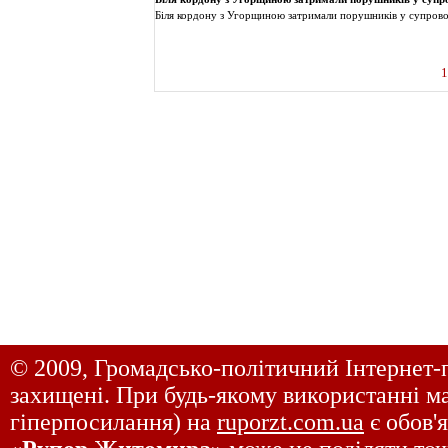
Біля кордону з Угорщиною затримали порушників у супровод
1
© 2009, Громадсько-політичний Інтернет-
захищені. При будь-якому використанні ма
гіперпосилання) на
ruporzt.com.ua
є обов'