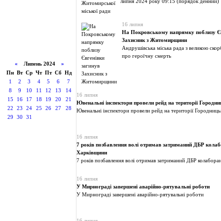
липня 2024 року 09:15 (порядок денний)
16 липня
На Покровському напрямку поблизу Єв
Захисник з Житомирщини
Андрушівська міська рада з великою ско
про героїчну смерть
«
Липень 2024
»
Пн
Вт
Ср
Чт
Пт
Сб
Нд
1
2
3
4
5
6
7
8
9
10
11
12
13
14
16 липня
15
16
17
18
19
20
21
Ювенальні інспектори провели рейд на території Городн
22
23
24
25
26
27
28
Ювенальні інспектори провели рейд на території Городниць
29
30
31
16 липня
7 років позбавлення волі отримав затриманий ДБР колаб
Харківщини
7 років позбавлення волі отримав затриманий ДБР колабора
16 липня
У Мирнограді завершені аварійно-рятувальні роботи
У Мирнограді завершені аварійно-рятувальні роботи
16 липня