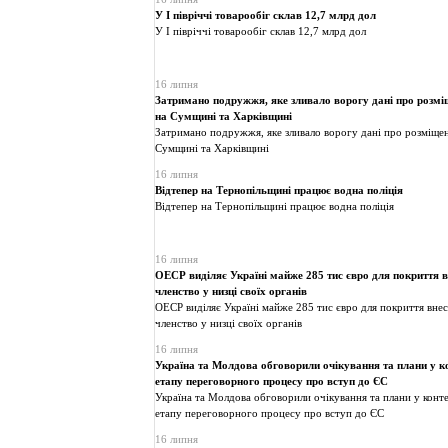
У І півріччі товарообіг склав 12,7 млрд дол
У І півріччі товарообіг склав 12,7 млрд дол
16 липня
Затримано подружжя, яке зливало ворогу дані про розмі
на Сумщині та Харківщині
Затримано подружжя, яке зливало ворогу дані про розміщен
Сумщині та Харківщині
16 липня
Відтепер на Тернопільщині працює водна поліція
Відтепер на Тернопільщині працює водна поліція
16 липня
ОЕСР виділяє Україні майже 285 тис євро для покриття вн
членство у низці своїх органів
ОЕСР виділяє Україні майже 285 тис євро для покриття внескі
членство у низці своїх органів
16 липня
Україна та Молдова обговорили очікування та плани у к
етапу переговорного процесу про вступ до ЄС
Україна та Молдова обговорили очікування та плани у конт
етапу переговорного процесу про вступ до ЄС
16 липня