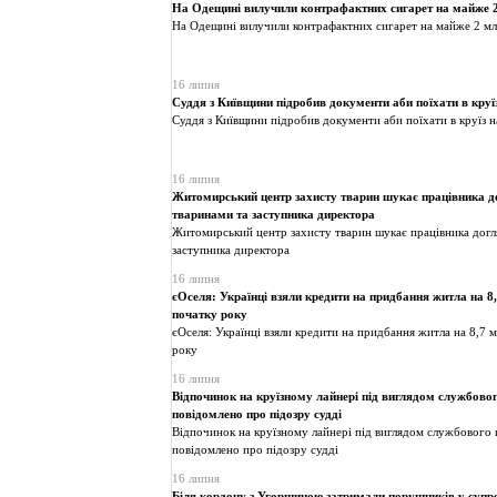
На Одещині вилучили контрафактних сигарет на майже 2
На Одещині вилучили контрафактних сигарет на майже 2 мл
16 липня
Суддя з Київщини підробив документи аби поїхати в круї
Суддя з Київщини підробив документи аби поїхати в круїз 
16 липня
Житомирський центр захисту тварин шукає працівника д
тваринами та заступника директора
Житомирський центр захисту тварин шукає працівника догл
заступника директора
16 липня
єОселя: Українці взяли кредити на придбання житла на 8,
початку року
єОселя: Українці взяли кредити на придбання житла на 8,7 
року
16 липня
Відпочинок на круїзному лайнері під виглядом службовог
повідомлено про підозру судді
Відпочинок на круїзному лайнері під виглядом службового 
повідомлено про підозру судді
16 липня
Біля кордону з Угорщиною затримали порушників у супро