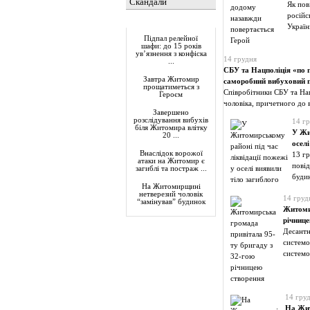
Скандали
Як пов
російс
Актуально
Україн
Підпал релейної
шафи: до 15 років
ув’язнення з конфіска
14 грудня
...
СБУ та Нацполіція «по г
Завтра Житомир
саморобний вибуховий п
прощатиметься з
Співробітники СБУ та Нац
Героєм
чоловіка, причетного до 
Завершено
розслідування вибухів
14 г
біля Житомира влітку
У Жи
20 ...
оселі
Внаслідок ворожої
13 г
атаки на Житомир є
пові
загиблі та постраж ...
буди
На Житомирщині
нетверезий чоловік
14 груд
“замінував” будинок
Житомир
річнице
Десантн
системо
системо
14 гру
На Жит