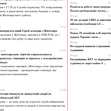
Вчора
21
пожеж
Розпочала роботу новостворена
дня о 17:39 до Служби порятунку 101 повідомлення
Палата регіональних молод ...
жежу в дерев’яному житловому будинку у селищі
ів Житомирського району
Вчора
15
26 тис доларів США за вивезенн
військовослужбовця із б ...
я
13:13
Вчора
15
повернувся юний Герой-захисник з Житомира
Понад 20 мільйонів осіб перетн
ародився у Житомирі, навчався в ЗОШ №36, де з
кордон України з поча ...
 виявляв свої добрі та щирі риси характеру.
Вчора
15
На кордоні виявили старовинні
рудня
12:45
годинники
 житомирських ліцеїстів отримуватимуть
Вчора
15
идентську стипендію за перемогу у всеукраїнських
Екскерівника КЕУ та підрядник
піадах
судитимуть через майже 4 ...
 талановитих школярів з Житомира стали лауреатами
ижної відзнаки – президентської стипендії, яка
уджується переможцям
удня
12:40
омирі вшанували ліквідаторів аварії на
обильській АЕС
удня — це день, коли ми згадуємо героїв-ліквідаторів,
іною власного життя та здоров’я захистили людство від
дків