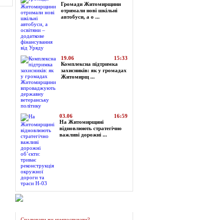
Громади Житомирщини
отримали нові шкільні
автобуси, а о ...
19.06
15:33
Комплексна підтримка
захисників: як у громадах
Житомирщ ...
03.06
16:59
На Житомирщині
відновлюють стратегічно
важливі дорожні ...
Огляд преси
Спалювати чи компостувати?