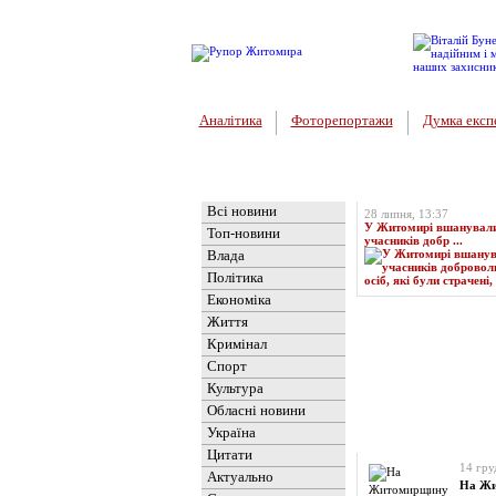
Аналітика
Фоторепортажи
Думка експ
Головна
Топ-новина
Всі новини
28 липня, 13:37
У Житомирі вшанували 
Топ-новини
учасників добр ...
Влада
Політика
Економіка
Життя
Кримінал
Спорт
Культура
Обласні новини
Україна
Новини
» Матеріали 
Цитати
14 гру
Актуально
На Жи