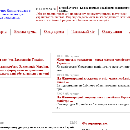
Віталій Бунечко: Кожна громада є надійним і міцним тило
17.06.2026 16:08
наши ...
«Ми не маємо права ані на хвилину знижувати рівень підтримки
українського війська. Від відповідальності та злагодженості кожно
залежить спільний результат і безпека наших людей»
ерта
Власна думка
Огляд преси
Читацький хіт
Опитування
Експрес-новини
10:09 06 серпня
пам’ять Захисників України,
Житомирські триатлети – серед лідерів чемпіонат
Україн ...
Як повідомляє Управління національно-патріотично
вихо ...
10:01 06 серпня
На Житомирщині засуджено матір, через недбаліс
якої о ...
За підтримання публічного обвинувачення ювенал
про ...
22:23 05 серпня
На Житомирщині попрощалися з загиблим Героє
який три ...
Сьогодні для Хорошівської громади настав ще один
с ...
за 14.12.2024
дня
22:08
Фоторепортаж
томирщину додому назавжди повертається Герой