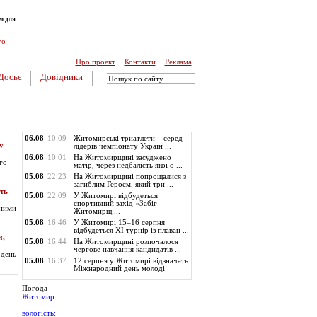
м для
го
Про проект
Контакти
Реклама
Досьє
Довідники
Обласні новини
06.08
10:09
Житомирські триатлети – серед
у
лідерів чемпіонату Україн ...
06.08
10:01
На Житомирщині засуджено
го
матір, через недбалість якої о ...
05.08
22:23
На Житомирщині попрощалися з
загиблим Героєм, який три ...
ть
05.08
22:09
У Житомирі відбудеться
спортивний захід «Забіг
ьними
Житомирщ ...
05.08
16:46
У Житомирі 15–16 серпня
відбудеться XI турнір із плаван ...
м,
05.08
16:44
На Житомирщині розпочалося
чергове навчання кандидатів ...
 день
05.08
16:37
12 серпня у Житомирі відзначать
Міжнародний день молоді
Погода
Житомир
вологість: