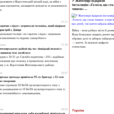
У Житомирі відкрили
ідомляють в Коростенській міській раді, на війні з
інсталяцію «Голоси, що ста
ьким окупантом, захищаючи цілісність та незалежність
тишею» ...
и,
21:51
арячих слідах» затримали чоловіка, який підірвав
ристрій у Дніпрі
Війна – вона руйнує міста й домів
іональної поліції «по гарячих слідах» затримали
Вона безжально нищить дитячі мрі
встановлення та підриву саморобного
обриває долі та забирає найдоро
— життя. За кожною цифрою
рудня
21:46
статистики
томирському районі під час ліквідації пожежі у
 виявили тіло загиблого
рудня о 20:31 до Служби порятунку «101» надійшло
домлення про пожежу в приватному житловому
нку у м. Коростишів Житомирського району.
ня
20:07
ська громада привітала 95-ту бригаду з 32-гою
ю створення
ики отримали 50 БпЛА мультироторного типу з
ю донаведення та 10 БпЛА мультироторного типу із
ю тепловізійного самонаведення,
дня
20:02
Україна
омирщині впродовж доби вогнеборці ліквідували