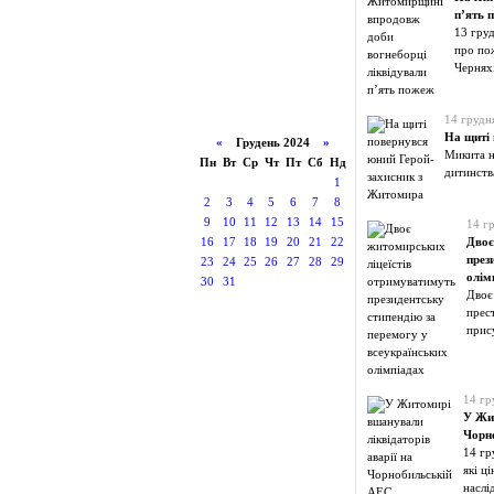
п’ять 
13 гру
про по
Чернях
14 грудн
На щиті 
«
Грудень 2024
»
Микита н
Пн
Вт
Ср
Чт
Пт
Сб
Нд
дитинства
1
2
3
4
5
6
7
8
9
10
11
12
13
14
15
14 г
16
17
18
19
20
21
22
Двоє
през
23
24
25
26
27
28
29
олім
30
31
Двоє
прест
прис
14 гр
У Жит
Чорн
14 гр
які ц
наслі