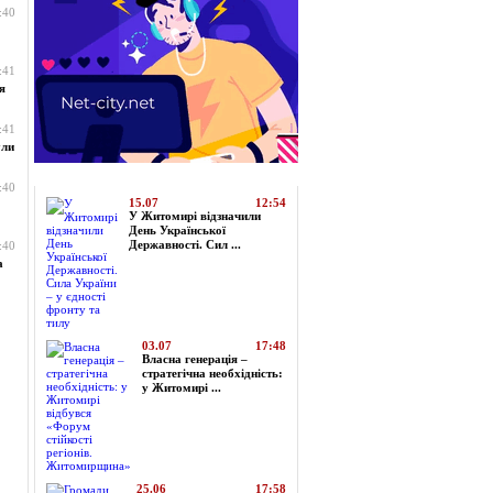
:40
:41
я
:41
ули
Топ-новини
:40
15.07
12:54
У Житомирі відзначили
День Української
Державності. Сил ...
:40
а
03.07
17:48
Власна генерація –
стратегічна необхідність:
у Житомирі ...
25.06
17:58