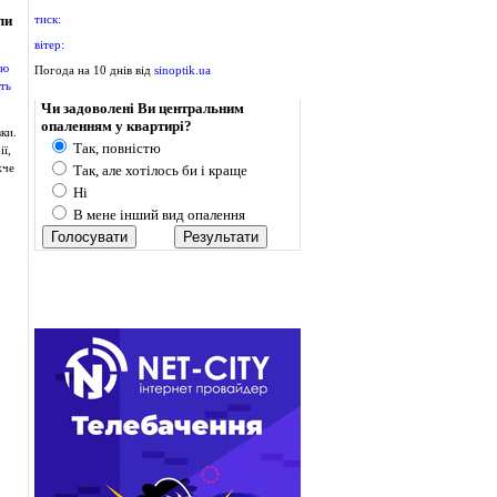
ли
тиск:
вітер:
Погода на 10 днів від
sinoptik.ua
Опитування
Чи задоволені Ви центральним
опаленням у квартирі?
ки.
Так, повністю
ї,
жче
Так, але хотілось би і краще
Ні
В мене інший вид опалення