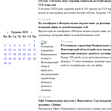
єОселя: З початку року українці отримали доступні кред
13,9 млрд грн
З початку 2024 року українці взяли 8 161 кредит на 13,9 м
житла за програмою доступної іпотеки єОселя. Зокрема 1 9
02 грудня
На платформі е-Ветеран можна подати заяву до фахівця 
ветеранів війни та демобілізованих осіб
Відсьогодні на платформі е-Ветеран можна подати заяву до 
«
Грудень 2024
»
супроводу ветеранів війни та демобілізованих осіб.
Пн
Вт
Ср
Чт
Пт
Сб
Нд
1
02 грудня
2
3
4
5
6
7
8
В Головному управлінні Національної по
Житомирській області відбулось нагор
9
10
11
12
13
14
15
переможців конкурсу дитячого малюнк
16
17
18
19
20
21
22
Понад 700 дітей з усіх куточків регіону в
23
24
25
26
27
28
29
конкурсі. У своїх малюнках маленькі худ
30
31
роботу поліцейських під час війни.
02 грудня
Офіс Генпрокурора відстояв у Верховному Суді покаран
зрадника з Дніпра
Прокурори Офісу Генерального прокурора успішно відсто