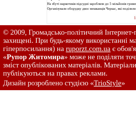
На збуті наркотиків підсудні заробляли до 5 мільйонів гриве
Організували оборудку двоє мешканців Черкас, які поділили 
1
© 2009, Громадсько-політичний Інтернет-
захищені. При будь-якому використанні ма
гіперпосилання) на
ruporzt.com.ua
є обов'
«
Рупор Житомира
» може не поділяти точ
зміст опублікованих матеріалів. Матеріали
публікуються на правах реклами.
Дизайн розроблено студією «
TrioStyle
»