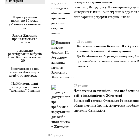
Скандали
реформи старшої школи
Сьогодні, 02 грудня у Житомирському де
Актуально
університеті імені Івана Франка відбулося
обговорення реформи старшої школи.
Підпал релейної
шафи: до 15 років
ув’язнення з конфіска
...
Завтра Житомир
прощатиметься з
02 грудня
Героєм
Вважався зниклим безвісти: На Курсь
Завершено
загинув Захисник з Житомирщини
розслідування вибухів
До Попільнянської громади знову надійш
біля Житомира влітку
20 ...
про загибель Захисника, мешканця села Ве
солдата
Внаслідок ворожої
атаки на Житомир є
загиблі та постраж ...
На Житомирщині
02 грудня
нетверезий чоловік
“замінував” будинок
Недоступна доступність: про проблеми з
осіб з інвалідністю у Житомирі
Військовий ветеран Олександр Кондратенко
обидві ноги на фронті, зіткнувся з пробле
системну байдужість:
02 грудня