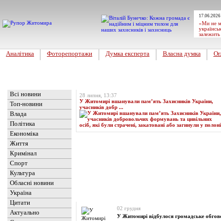
17.06.2026
«Ми не м
українськ
залежить
Аналітика
Фоторепортажи
Думка експерта
Власна думка
Ог
Головна
Топ-новина
Всі новини
28 липня, 13:37
У Житомирі вшанували пам’ять Захисників України,
Топ-новини
учасників добр ...
Влада
Політика
Економіка
Життя
Кримінал
Спорт
Культура
Обласні новини
Україна
Новини
» Матеріали за 02.12.2024
Цитати
02 грудня
Актуально
У Житомирі відбулося громадське обгов