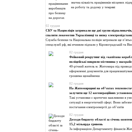
значна кількість працівників місцевих пі
на роботу та додому у темряві
02 грудня
СБУ та Нацполіція затримали ще дві групи підпалювачів
спалити локомотив Укрзалізниці та низку електропідстанц
Служба безпеки та Національна поліція затримали ще п’ятьо
спецслужб рф, які вчиняли підпали у Кіровоградській та Він
02 грудня
Фейковий рекрутинг від «капітана кораб
поліцейські викрили містянина у шахрай
40-річний житель м. Житомира під привод
оформленні документів для працевлаштуван
грошима щонайменш
02 грудня
На Житомирщині на об’єктах теплопоста
залучити ще 12 когенераційних установок
Такі установки є критично важливими в умо
ситуації в енергетичній сфері. Вони забезпе
постачання електроенергії до об’єктів
02 грудня
Доходи бюджету області за січень-жовтен
15,2 мільярда гривень
За інформацією Департаменту фінансів Жит