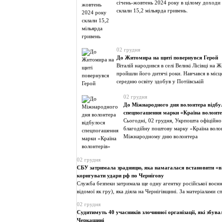
січень-жовтень 2024 року в цілому доходи
склали 15,2 мільярда гривень.
02 грудня
До Житомира на щиті повернувся Герой
Віталій народився в селі Великі Лісівці на
пройшли його дитячі роки. Навчався в міс
середню освіту здобув у Потіївській
02 грудня
До Міжнародного дня волонтера відбу
спецпогашення марки «Країна волонте
Сьогодні, 02 грудня, Укрпошта офіційно 
благодійну поштову марку «Країна воло
Міжнародному дню волонтера
02 грудня
СБУ затримала зрадницю, яка намагалася встановити «в
коригувати удари рф по Чернігову
Служба безпеки затримала ще одну агентку російської воєнн
відомої як гру), яка діяла на Чернігівщині. За матеріалами с
02 грудня
Судитимуть 40 учасників злочинної організації, які збув
Черкащині