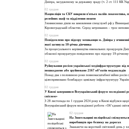
Дніпра, засудженому за державну зраду (ч. 2 ст. 111 КК Укр
02 грудня
Нацполіція та СБУ викрили п'ятьох паліїв локомотива, пі
релейних шаф та відділення пошти
Зловмисники діяли на замовлення спецслужб рф у Вінницькі
Кіровоградській областях. Серед затриманих – троє неповно
02 грудня
Повідомлено про підозру мешканцю м. Дніпра у вчиненн
якої загинула 10-річна дівчинка
За процесуального керівництва ювенальних прокурорів Дні
обласної прокуратури повідомлено про підозру 19-річному
02 грудня
Руйнування росією української медінфраструктури: від п
пошкоджено або зруйновано 2167 об’єктів медзакладів
Понад два з половиною роки повномасштабної війни росія 
цілеспрямовано бомбардує цивільну інфраструктуру Україн
02 грудня
У Києві завершився Всеукраїнський форум молодіжної р
світлом»
З 28 листопада по 1 грудня 2024 року в Києві відбувся щор
Всеукраїнський форум молодіжної роботи «Обʼєднані світл
02 грудня
На Звягельщині поліцейські спілкуютьс
виробництв про безпеку на дорогах
Зважаючи на короткий світловий день у х