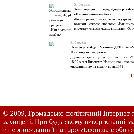
31 березня
Житомирщина — серед лідерів реалізац
«Національний кешбек»
Житомирська область впевнено утримує л
реалізації урядової програми «Націонал
впроваджується в межах ініціативи «Зро
31 березня
Поліція розслідує обставини ДТП із заги
Житомирському районі
Дорожньо-транспортна пригода сталася 29 
18:00 в селі Високому. На місці події працю
оперативна група відділу поліції №1
1
© 2009, Громадсько-політичний Інтернет-
захищені. При будь-якому використанні ма
гіперпосилання) на
ruporzt.com.ua
є обов'