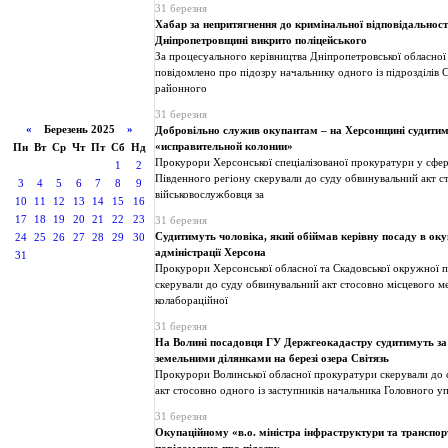
31 березня
Хабар за непритягнення до кримінальної відповідальності
Дніпропетровщині викрито поліцейського
За процесуального керівництва Дніпропетровської обласно
повідомлено про підозру начальнику одного із підрозділів 
районного
31 березня
«
Березень 2025
»
Добровільно служив окупантам – на Херсонщині судити
«исправительной колонии»
Пн
Вт
Ср
Чт
Пт
Сб
Нд
Прокурори Херсонської спеціалізованої прокуратури у сфе
1
2
Південного регіону скерували до суду обвинувальний акт с
3
4
5
6
7
8
9
військовослужбовця за
10
11
12
13
14
15
16
17
18
19
20
21
22
23
31 березня
Судитимуть чоловіка, який обіймав керівну посаду в оку
24
25
26
27
28
29
30
адміністрації Херсона
31
Прокурори Херсонської обласної та Скадовської окружної 
скерували до суду обвинувальний акт стосовно місцевого м
колабораційної
31 березня
На Волині посадовця ГУ Держгеокадастру судитимуть за 
земельними ділянками на березі озера Світязь
Прокурори Волинської обласної прокуратури скерували до
акт стосовно одного із заступників начальника Головного у
31 березня
Окупаційному «в.о. міністра інфраструктури та транспор