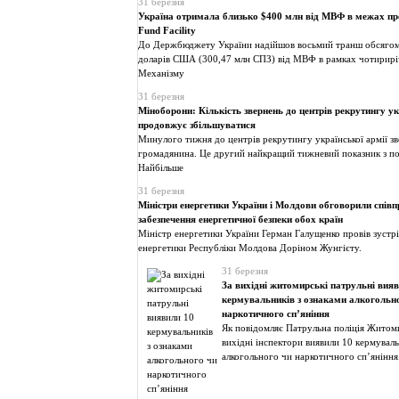
31 березня
Україна отримала близько $400 млн від МВФ в межах пр
Fund Facility
До Держбюджету України надійшов восьмий транш обсягом
доларів США (300,47 млн СПЗ) від МВФ в рамках чотирирі
Механізму
31 березня
Міноборони: Кількість звернень до центрів рекрутингу ук
продовжує збільшуватися
Минулого тижня до центрів рекрутингу української армії з
громадянина. Це другий найкращий тижневий показник з по
Найбільше
31 березня
Міністри енергетики України і Молдови обговорили спів
забезпечення енергетичної безпеки обох країн
Міністр енергетики України Герман Галущенко провів зустр
енергетики Республіки Молдова Доріном Жунгієту.
31 березня
За вихідні житомирські патрульні вия
кермувальників з ознаками алкогольн
наркотичного сп’яніння
Як повідомляє Патрульна поліція Житомир
вихідні інспектори виявили 10 кермуваль
алкогольного чи наркотичного сп’яніння