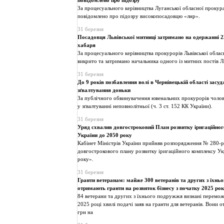
повідомлено про підозру
За процесуального керівництва Луганської обласної прокур
повідомлено про підозру високопосадовцю «лнр».
31 березня
Посадовця Львівської митниці затримано на одержанні 
хабаря
За процесуального керівництва прокурорів Львівської обла
викрито та затримано начальника одного із митних постів Ль
31 березня
До 9 років позбавлення волі в Чернівецькій області засуд
зґвалтування доньки
За публічного обвинувачення ювенальних прокурорів чолов
у зґвалтуванні неповнолітньої (ч. 3 ст. 152 КК України).
31 березня
Уряд схвалив довгостроковий План розвитку іригаційно
України до 2050 року
Кабінет Міністрів України прийняв розпорядження № 280-
довгострокового плану розвитку іригаційного комплексу Ук
року».
31 березня
Гранти ветеранам: майже 300 ветеранів та других з їхнь
отримають гранти на розвиток бізнесу з початку 2025 ро
84 ветерани та других з їхнього подружжя визнані перемож
2025 році хвилі подачі заяв на гранти для ветеранів. Вони 
грн на