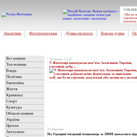
17.06.2026
«Ми не м
українськ
залежить
Аналітика
Фоторепортажи
Думка експерта
Власна думка
Ог
Головна
Топ-новина
Всі новини
28 липня, 13:37
У Житомирі вшанували пам’ять Захисників України,
Топ-новини
учасників добр ...
Влада
Політика
Економіка
Життя
Кримінал
Спорт
Культура
Обласні новини
Україна
Новини
» Матеріали за 31.03.2025
Цитати
31 березня
Актуально
На Одещині місцевий мешканець за 3000$ намагався під