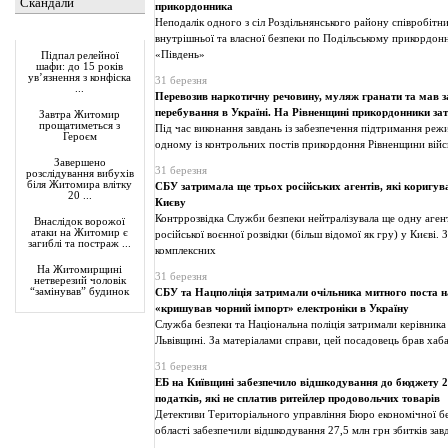
Скандали
прикордонника
Неподалік одного з сіл Роздільнянського району співробітни
Актуально
внутрішньої та власної безпеки по Подільському прикордо
«Південь»
Підпал релейної
шафи: до 15 років
ув’язнення з конфіска
31 березня
...
Перевозив наркотичну речовину, муляж гранати та мав 
перебування в Україні. На Рівненщині прикордонники за
Завтра Житомир
прощатиметься з
Під час виконання завдань із забезпечення підтримання реж
Героєм
одному із контрольних постів прикордоння Рівненщини вій
Завершено
31 березня
розслідування вибухів
біля Житомира влітку
СБУ затримала ще трьох російських агентів, які коригув
20 ...
Києву
Контррозвідка Служби безпеки нейтралізувала ще одну аге
Внаслідок ворожої
атаки на Житомир є
російської воєнної розвідки (більш відомої як гру) у Києві. 
загиблі та постраж ...
комплексних
На Житомирщині
31 березня
нетверезий чоловік
“замінував” будинок
СБУ та Нацполіція затримали очільника митного поста н
«кришував чорний імпорт» електроніки в Україну
Служба безпеки та Національна поліція затримали керівника
Львівщині. За матеріалами справи, цей посадовець брав хаба
31 березня
ЕБ на Київщині забезпечило відшкодування до бюджету 2
податків, які не сплатив ритейлер продовольчих товарів
Детективи Територіального управління Бюро економічної бе
області забезпечили відшкодування 27,5 млн грн збитків з