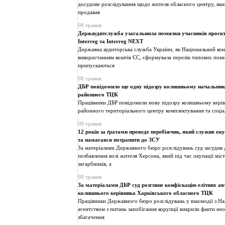
досудове розслідування щодо жителя обласного центру, яки
продавав
08 травня
Держаудитслужба узагальнила помилки учасників проєкт
Interreg та Interreg NEXT
Державна аудиторська служба України, як Національний кон
використанням коштів ЄС, сформувала перелік типових поми
припускаються
08 травня
ДБР повідомило ще одну підозру колишньому начальник
районного ТЦК
Працівники ДБР повідомили нову підозру колишньому керів
районного територіального центру комплектування та соціа
08 травня
12 років за ґратами проведе перебіжчик, який служив ок
та намагався потрапити до ЗСУ
За матеріалами Державного бюро розслідувань суд засудив 
позбавлення волі жителя Херсона, який під час окупації міс
загарбників, а
08 травня
За матеріалами ДБР суд розгляне конфіскацію елітних ав
колишнього керівника Харківського обласного ТЦК
Працівники Державного бюро розслідувань у взаємодії з Н
агентством з питань запобігання корупції викрили факти н
збагачення