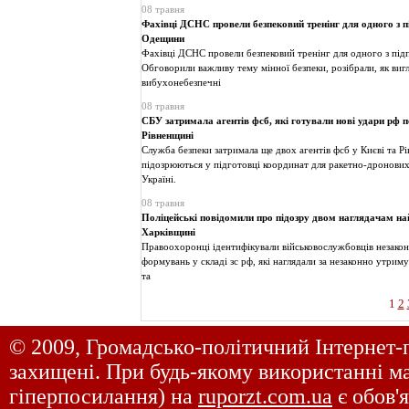
08 травня
Фахівці ДСНС провели безпековий тренінг для одного з 
Одещини
Фахівці ДСНС провели безпековий тренінг для одного з пі
Обговорили важливу тему мінної безпеки, розібрали, як виг
вибухонебезпечні
08 травня
СБУ затримала агентів фсб, які готували нові удари рф п
Рівненщині
Служба безпеки затримала ще двох агентів фсб у Києві та Р
підозрюються у підготовці координат для ракетно-дронових
Україні.
08 травня
Поліцейські повідомили про підозру двом наглядачам най
Харківщині
Правоохоронці ідентифікували військовослужбовців незако
формувань у складі зс рф, які наглядали за незаконно утри
та
1
2
© 2009, Громадсько-політичний Інтернет-
захищені. При будь-якому використанні ма
гіперпосилання) на
ruporzt.com.ua
є обов'