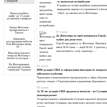
Скандали
та травмував поліцейських
8 травня до поліції надійшло повідомленн
Актуально
викрадення людини та утримання її в бага
«Opel» на околиці міста Житомира.
Підпал релейної
шафи: до 15 років
ув’язнення з конфіска
...
Завтра Житомир
прощатиметься з
08 травня
Героєм
До Житомира на щиті повернувся Герой, 
Завершено
майже два роки тому
розслідування вибухів
Сергій народився у м. Житомирі. Навчався 
біля Житомира влітку
20 ...
школі №16 (нині — ліцей №16). З дитячих р
наполегливість і силу характеру —
Внаслідок ворожої
атаки на Житомир є
загиблі та постраж ...
На Житомирщині
08 травня
нетверезий чоловік
“замінував” будинок
8000 доларів США за оформлення інвалідності: повідомл
військовослужбовцю
Черкаською спеціалізованою прокуратурою у сфері оборон
регіону спільно з Територіальним управлінням Державного 
08 травня
За 30 тис доларів США продавала немовля – на Сумщині
новонародженої
За процесуального керівництва Сумської окружної прокура
річну жительку Сумщини, яка намагалась продати свою но
дитину.