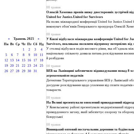
08 травня
Олексій Хоменко провів низку двосторонніх зустрічей під
United for Justice.United for Survivors
На полях міжнародної конференції United for Justice.United f
виконувач обов’язків Генерального прокурора Олексій Хоме
08 травня
«
Травень 2025
»
У Києві відбулася міжнародна конференція United for Just
Survivors, покликана посилити підтримку потерпілих від 
Пн
Вт
Ср
Чт
Пт
Сб
Нд
У столиці відбулася подія високого рівня, яка об’єднала мі
1
2
3
4
національну спільноту довкола питань розслідування воєнни
5
6
7
8
9
10
11
й розбудови
12
13
14
15
16
17
18
19
20
21
22
23
24
25
08 травня
БЕБ на Львівщині забезпечило відшкодування понад 8 м
26
27
28
29
30
31
агрокомпанією податків
Детективи Територіального управління БЕБ у Львівській об
досудове розслідування щодо ухилення від сплати податків 
товариств.
08 травня
На Волині презентували оновлений прикордонний підрозд
У Ковельському районі презентували модернізований підроз
прикордонного загону, який забезпечує охорону та оборону
білоруської
08 травня
Вінницький оптовий постачальник деревини та будівельн