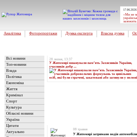
17.06.2026
«Ми не м
українськ
залежить
Аналітика
Фоторепортажи
Думка експерта
Власна думка
Ог
Головна
Топ-новина
Всі новини
28 липня, 13:37
У Житомирі вшанували пам’ять Захисників України,
Топ-новини
учасників добр ...
Влада
Політика
Економіка
Життя
Кримінал
Спорт
Культура
Обласні новини
Україна
Новини
» Матеріали за 08.05.2025
Цитати
08 травня
Актуально
У Житомирі затримано водія автомобіля,