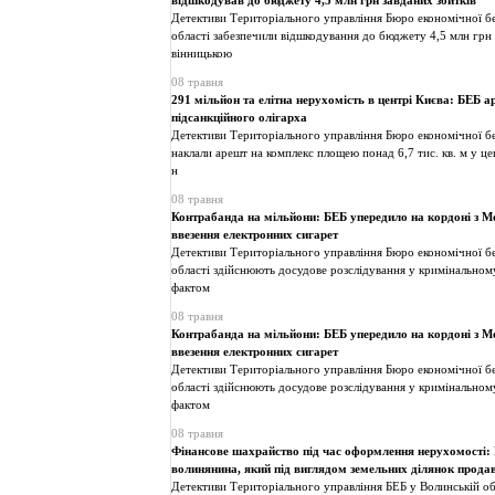
відшкодував до бюджету 4,5 млн грн завданих збитків
Детективи Територіального управління Бюро економічної бе
області забезпечили відшкодування до бюджету 4,5 млн грн
вінницькою
08 травня
291 мільйон та елітна нерухомість в центрі Києва: БЕБ 
підсанкційного олігарха
Детективи Територіального управління Бюро економічної бе
наклали арешт на комплекс площею понад 6,7 тис. кв. м у цен
н
08 травня
Контрабанда на мільйони: БЕБ упередило на кордоні з 
ввезення електронних сигарет
Детективи Територіального управління Бюро економічної бе
області здійснюють досудове розслідування у кримінальном
фактом
08 травня
Контрабанда на мільйони: БЕБ упередило на кордоні з 
ввезення електронних сигарет
Детективи Територіального управління Бюро економічної бе
області здійснюють досудове розслідування у кримінальном
фактом
08 травня
Фінансове шахрайство під час оформлення нерухомості:
волинянина, який під виглядом земельних ділянок прода
Детективи Територіального управління БЕБ у Волинській об