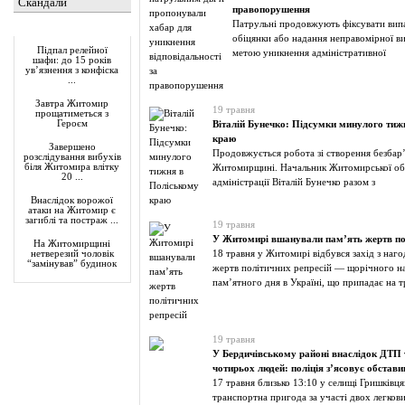
Скандали
правопорушення
Патрульні продовжують фіксувати випа
Актуально
обіцянки або надання неправомірної в
Підпал релейної
метою уникнення адміністративної
шафи: до 15 років
ув’язнення з конфіска
...
Завтра Житомир
19 травня
прощатиметься з
Героєм
Віталій Бунечко: Підсумки минулого тиж
краю
Завершено
Продовжується робота зі створення безбар
розслідування вибухів
біля Житомира влітку
Житомирщині. Начальник Житомирської обл
20 ...
адміністрації Віталій Бунечко разом з
Внаслідок ворожої
атаки на Житомир є
загиблі та постраж ...
19 травня
У Житомирі вшанували пам’ять жертв по
На Житомирщині
18 травня у Житомирі відбувся захід з наго
нетверезий чоловік
“замінував” будинок
жертв політичних репресій — щорічного н
пам’ятного дня в Україні, що припадає на 
19 травня
У Бердичівському районі внаслідок ДТП
чотирьох людей: поліція з’ясовує обстави
17 травня близько 13:10 у селищі Гришківц
транспортна пригода за участі двох легковик