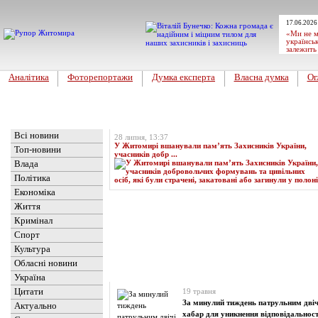
17.06.2026
«Ми не м
українськ
залежить
Аналітика
Фоторепортажи
Думка експерта
Власна думка
Ог
Головна
Топ-новина
Всі новини
28 липня, 13:37
У Житомирі вшанували пам’ять Захисників України,
Топ-новини
учасників добр ...
Влада
Політика
Економіка
Життя
Кримінал
Спорт
Культура
Обласні новини
Новини
» Матеріали за 19.05.2025
Україна
Цитати
19 травня
За минулий тиждень патрульним двіч
Актуально
хабар для уникнення відповідальност