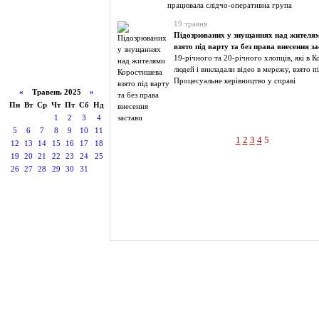
працювала слідчо-оперативна група
19 травня
Підозрюваних у знущаннях над жителя
взято під варту та без права внесення з
19-річного та 20-річного хлопців, які в 
людей і викладали відео в мережу, взято пі
Процесуальне керівництво у справі
«
Травень 2025
»
Пн
Вт
Ср
Чт
Пт
Сб
Нд
1
2
3
4
5
6
7
8
9
10
11
1
2
3
4
5
12
13
14
15
16
17
18
19
20
21
22
23
24
25
26
27
28
29
30
31