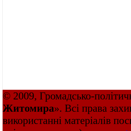
© 2009, Громадсько-політич
Житомира
». Всі права зах
використанні матеріалів пос