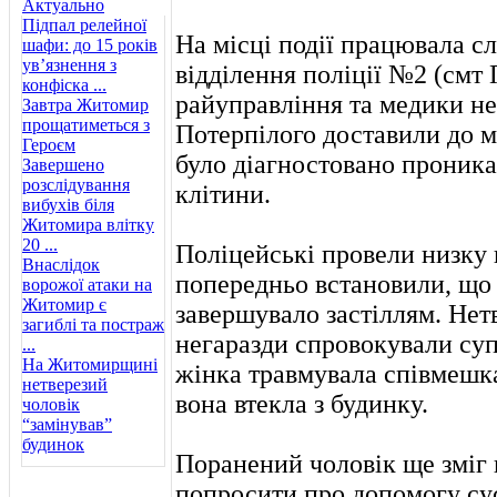
Актуально
Підпал релейної
На місці події працювала с
шафи: до 15 років
ув’язнення з
відділення поліції №2 (смт
конфіска ...
райуправління та медики не
Завтра Житомир
прощатиметься з
Потерпілого доставили до м
Героєм
було діагностовано проник
Завершено
розслідування
клітини.
вибухів біля
Житомира влітку
20 ...
Поліцейські провели низку 
Внаслідок
попередньо встановили, що
ворожої атаки на
Житомир є
завершувало застіллям. Нетв
загиблі та постраж
негаразди спровокували супе
...
На Житомирщині
жінка травмувала співмешк
нетверезий
вона втекла з будинку.
чоловік
“замінував”
будинок
Поранений чоловік ще зміг 
попросити про допомогу сус