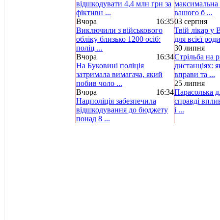
відшкодувати 4,4 млн грн за
максимальна 
фіктивн ...
вашого б ...
Вчора
16:35
03 серпня
Виключили з військового
Твій лікар у 
обліку близько 1200 осіб:
для всієї род
поліц ...
30 липня
Вчора
16:34
Стрільба на р
На Буковині поліція
дистанціях: 
затримала вимагача, який
вправи та ...
побив чоло ...
25 липня
Вчора
16:34
Парасолька д
Нацполіція забезпечила
справді вплив
відшкодування до бюджету
і ...
понад 8 ...