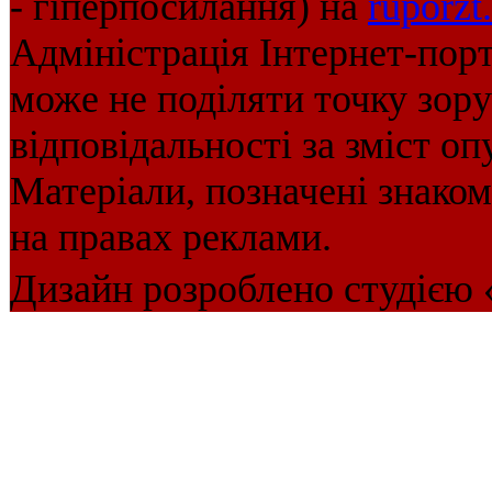
- гіперпосилання) на
ruporzt
Адміністрація Інтернет-пор
може не поділяти точку зору 
відповідальності за зміст оп
Матеріали, позначені знако
на правах реклами.
Дизайн розроблено студією 