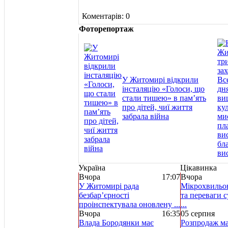
Коментарів: 0
Фоторепортаж
У Житомирі відкрили
інсталяцію «Голоси, що
стали тишею» в пам’ять
про дітей, чиї життя
забрала війна
Україна
Цікавинка
Вчора
17:07
Вчора
У Житомирі рада
Мікрохвильов
безбар’єрності
та переваги с
проінспектувала оновлену ...
...
Вчора
16:35
05 серпня
Влада Бородянки має
Розпродаж ма