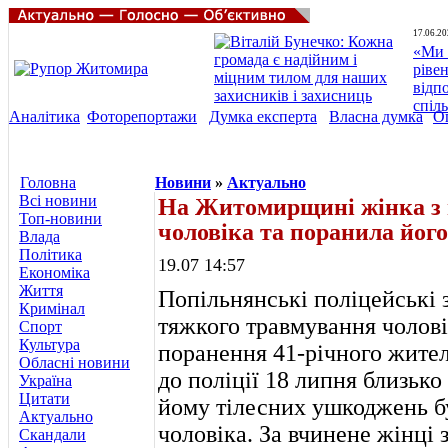
17.06.20
«Ми 
ріве
відп
спіл
Аналітика
Фоторепортажи
Думка експерта
Власна думка
О
Головна
Новини
»
Актуально
Всі новини
На Житомирщині жінка з 
Топ-новини
чоловіка та поранила його
Влада
Політика
19.07 14:57
Економіка
Життя
Попільнянські поліцейські 
Кримінал
тяжкого травмування чолов
Спорт
Культура
поранення 41-річного жител
Обласні новини
до поліції 18 липня близько
Україна
Цитати
йому тілесних ушкоджень б
Актуально
чоловіка. За вчинене жінці 
Скандали