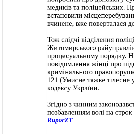
медиків та поліцейських. П
встановили місцеперебуван
вчинене, вже поверталася до
Тож слідчі відділення поліц
Житомирського райуправлін
процесуальному порядку. Н
повідомлення жінці про під
кримінального правопорушен
121 (Умисне тяжке тілесне
кодексу України.
Згідно з чинним законодавс
позбавленням волі на строк в
RuporZT