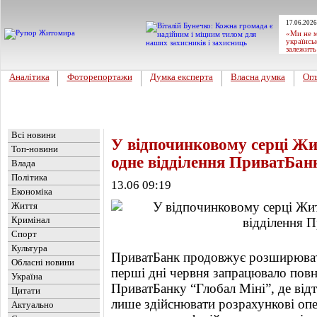
17.06.2026
«Ми не м
українсь
залежить
Аналітика
Фоторепортажи
Думка експерта
Власна думка
Огл
Головна
Новини
»
Бізнес
Всі новини
У відпочинковому серці Ж
Топ-новини
одне відділення ПриватБан
Влада
Політика
13.06 09:19
Економіка
Життя
Кримінал
Спорт
Культура
ПриватБанк продовжує розширювати
Обласні новини
перші дні червня запрацювало пов
Україна
ПриватБанку “Глобал Міні”, де від
Цитати
лише здійснювати розрахункові опе
Актуально