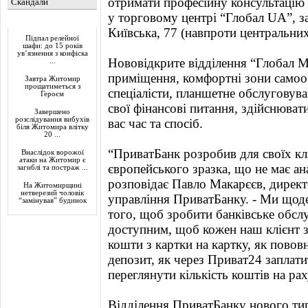
отримати професійну консультацію с
Скандали
у торговому центрі “Глобал UA”, з
Актуально
Київська, 77 (навпроти центральних
Підпал релейної
шафи: до 15 років
ув’язнення з конфіска
Нововідкрите відділення “Глобал Мі
...
приміщення, комфортні зони самооб
Завтра Житомир
прощатиметься з
спеціалісти, планшетне обслуговув
Героєм
свої фінансові питання, здійснювати
Завершено
розслідування вибухів
вас час та спосіб.
біля Житомира влітку
20 ...
“ПриватБанк розробив для своїх кл
Внаслідок ворожої
атаки на Житомир є
європейського зразка, що не має ана
загиблі та постраж ...
розповідає Павло Макарєєв, дирек
На Житомирщині
нетверезий чоловік
управління ПриватБанку. - Ми щод
“замінував” будинок
того, щоб зробити банківське обсл
доступним, щоб кожен наш клієнт з
кошти з картки на картку, як пово
депозит, як через Приват24 заплати
переглянути кількість коштів на ра
Відділення ПриватБанку нового тип