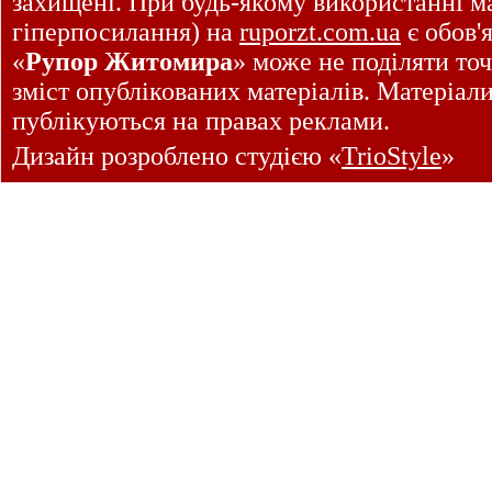
захищені. При будь-якому використанні ма
гіперпосилання) на
ruporzt.com.ua
є обов'
«
Рупор Житомира
» може не поділяти точ
зміст опублікованих матеріалів. Матеріал
публікуються на правах реклами.
Дизайн розроблено студією «
TrioStyle
»