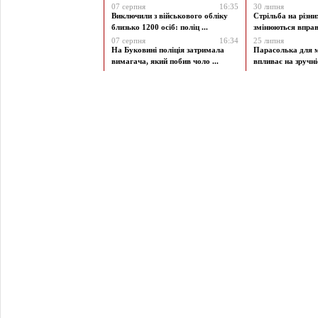
07 серпня
16:35
30 липня
Виключили з військового обліку
Стрільба на різни
близько 1200 осіб: поліц ...
змінюються вправи
07 серпня
16:34
25 липня
На Буковині поліція затримала
Парасолька для м
вимагача, який побив чоло ...
впливає на зручніст