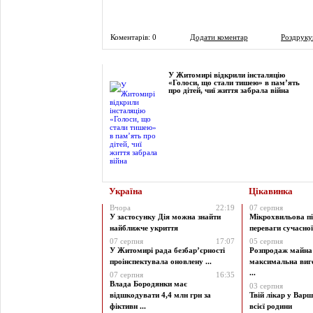
Коментарів: 0
Додати коментар
Роздруку
Фоторепортаж
У Житомирі відкрили інсталяцію
«Голоси, що стали тишею» в пам’ять
про дітей, чиї життя забрала війна
Україна
Цікавинка
Вчора
22:19
07 серпня
У застосунку Дія можна знайти
Мікрохвильова пі
найближче укриття
переваги сучасної 
07 серпня
17:07
05 серпня
У Житомирі рада безбар’єрності
Розпродаж майна 
проінспектувала оновлену ...
максимальна виг
...
07 серпня
16:35
Влада Бородянки має
03 серпня
відшкодувати 4,4 млн грн за
Твій лікар у Варш
фіктивн ...
всієї родини