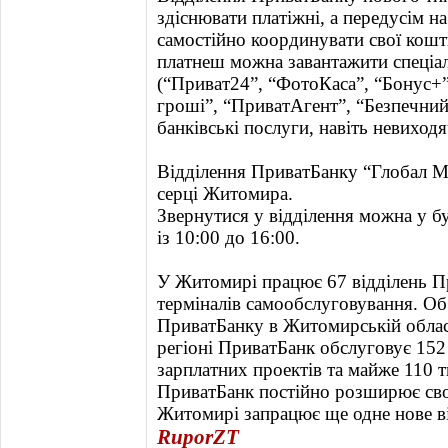
здіснювати платіжні, а передусім на
самостійно координувати свої кошт
платнеш можна завантажити спеціал
(“Приват24”, “ФотоКаса”, “Бонус+”,
гроші”, “ПриватАгент”, “Безпечний 
банківські послуги, навіть невиходя
Відділення ПриватБанку “Глобал М
серці Житомира.
Звернутися у відділення можна у буд
із 10:00 до 16:00.
У Житомирі працює 67 відділень Пр
терміналів самообслуговування. О
ПриватБанку в Житомирській област
регіоні ПриватБанк обслуговує 152 
зарплатних проектів та майже 110 т
ПриватБанк постійно розширює сво
Житомирі запрацює ще одне нове ві
RuporZT