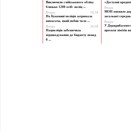
Виключили з військового обліку
«Доступні кредити 
близько 1200 осіб: поліц ...
Вчора
МОН оновило дер
Вчора
16:34
На Буковині поліція затримала
загальної середньої
вимагача, який побив чоло ...
Вчора
У Держрибагентст
Вчора
16:34
Нацполіція забезпечила
проєкти лімітів ви
відшкодування до бюджету понад
8 ...