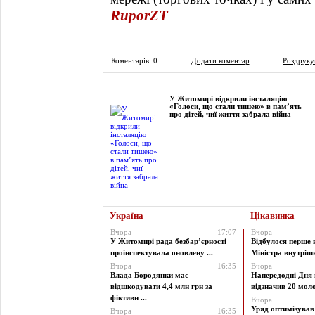
RuporZT
Коментарів: 0
Додати коментар
Роздруку
Фоторепортаж
У Житомирі відкрили інсталяцію
«Голоси, що стали тишею» в пам’ять
про дітей, чиї життя забрала війна
Україна
Цікавинка
Вчора
17:07
Вчора
У Житомирі рада безбар’єрності
Відбулося перше 
проінспектувала оновлену ...
Міністра внутрішні
Вчора
16:35
Вчора
Влада Бородянки має
Напередодні Дня 
відшкодувати 4,4 млн грн за
відзначив 20 моло
фіктивн ...
Вчора
Уряд оптимізува
Вчора
16:35