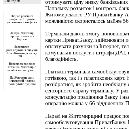
Скандали
отримувати цілу низку банківських 
Напрямку розвиток і контроль банк
Актуально
Житомирського РУ ПриватБанку Ар
Підпал релейної
шафи: до 15 років
можливістю скористалось майже 56
ув’язнення з конфіска
...
Термінали дають змогу поповнюват
Завтра Житомир
прощатиметься з
картки ПриватБанку, здійснювати п
Героєм
оплачувати рахунки за Інтернет, те
Завершено
розслідування вибухів
комунальні послуги і штрафи ДАІ, 
біля Житомира влітку
20 ...
благодійність.
Внаслідок ворожої
атаки на Житомир є
загиблі та постраж ...
Платіжні термінали самообслугову
готівкою, так і з пластикових карт.
На Житомирщині
нетверезий чоловік
розібратися, як зробити необхідну
“замінував” будинок
сенсорного екрану терміналу. У ра
консультацію працівника банку і н
операцію можна у 66 відділеннях 
Наразі на Житомирщині працює пон
самообслуговування ПриватБанку. 
мережі (торгових точках) і у самих