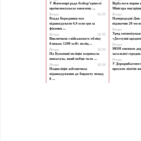
У Житомирі рада безбар’єрності
Відбулося перше 
проінспектувала оновлену ...
Міністра внутрішні
Вчора
16:35
Вчора
Влада Бородянки має
Напередодні Дня 
відшкодувати 4,4 млн грн за
відзначив 20 моло
фіктивн ...
Вчора
Уряд оптимізува
Вчора
16:35
Виключили з військового обліку
«Доступні кредити 
близько 1200 осіб: поліц ...
Вчора
МОН оновило дер
Вчора
16:34
На Буковині поліція затримала
загальної середньої
вимагача, який побив чоло ...
Вчора
У Держрибагентст
Вчора
16:34
Нацполіція забезпечила
проєкти лімітів ви
відшкодування до бюджету понад
8 ...