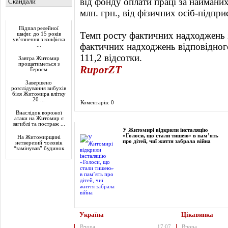
від фонду оплати праці за найманих
Скандали
млн. грн., від фізичних осіб-підпри
Актуально
Підпал релейної
Темп росту фактичних надходжень з
шафи: до 15 років
ув’язнення з конфіска
фактичних надходжень відповідног
...
111,2 відсотки.
Завтра Житомир
прощатиметься з
RuporZT
Героєм
Завершено
розслідування вибухів
біля Житомира влітку
20 ...
Коментарів: 0
Внаслідок ворожої
Фоторепортаж
атаки на Житомир є
загиблі та постраж ...
У Житомирі відкрили інсталяцію
«Голоси, що стали тишею» в пам’ять
На Житомирщині
про дітей, чиї життя забрала війна
нетверезий чоловік
“замінував” будинок
Україна
Цікавинка
Вчора
17:07
Вчора