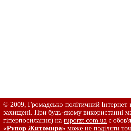
© 2009, Громадсько-політичний Інтернет-
захищені. При будь-якому використанні ма
гіперпосилання) на
ruporzt.com.ua
є обов'
«
Рупор Житомира
» може не поділяти точ