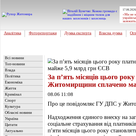
17.06.2026
«Ми не м
українсь
залежить
Аналітика
Фоторепортажи
Думка експерта
Власна думка
Огл
Головна
Новини
»
Економіка
Всі новини
Топ-новини
Влада
За п’ять місяців цього рок
Політика
Економіка
Житомирщини сплачено ма
Життя
08.06 11:08
Кримінал
Спорт
Про це повідомляє ГУ ДПС у Житом
Культура
Обласні новини
Надходження єдиного внеску на за
Україна
соціальне страхування від платни
Цитати
п’яти місяців цього року становлять
Актуально