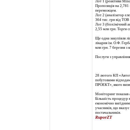
Лот 1 (реактиви Mind
Пропозиція на 2,781 
переможцем.
Лот 2 (аналізатор еле
364 тис. грн від ТО
Лот 3 (біохімічний 
2,55 млн грн. Торги 
Ще одна закупівля лі
лікарня ім. О.Ф. Ге
млн грн. 7 березня з
Послуги з управлінн
28 лютого КП «Автот
побутовими відхода
ПРОЕКТ», якого визн
Моніторинг показав а
Більшість процедур 
економічно вигідними
учасників, що вказує
постачальників.
RuporZT