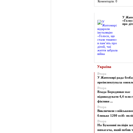
Коментарів: 0
Фоторепортаж
У Жито
«Голос
про діт
Україна
Вчора
У Житомирі рада безба
проінспектувала оновлен
Вчора
Влада Бородянки має
відшкодувати 4,4 млн г
фіктивн ...
Вчора
Виключили з військово
близько 1200 осіб: поліц
Вчора
На Буковині поліція з
вимагача, який побив чо