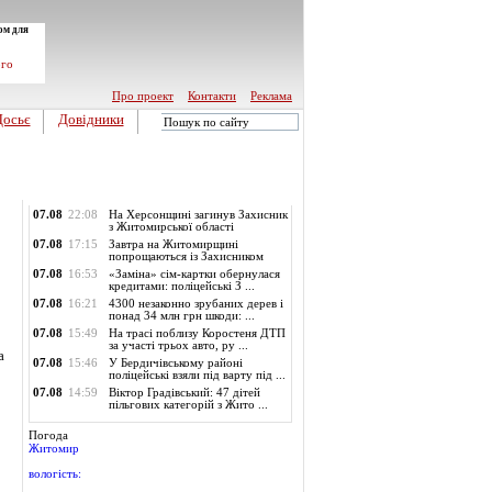
ом для
ого
Про проект
Контакти
Реклама
Досьє
Довідники
Обласні новини
07.08
22:08
На Херсонщині загинув Захисник
з Житомирської області
07.08
17:15
Завтра на Житомирщині
попрощаються із Захисником
07.08
16:53
«Заміна» сім-картки обернулася
кредитами: поліцейські З ...
07.08
16:21
4300 незаконно зрубаних дерев і
понад 34 млн грн шкоди: ...
07.08
15:49
На трасі поблизу Коростеня ДТП
за участі трьох авто, ру ...
а
07.08
15:46
У Бердичівському районі
поліцейські взяли під варту під ...
07.08
14:59
Віктор Градівський: 47 дітей
пільгових категорій з Жито ...
Погода
Житомир
вологість: