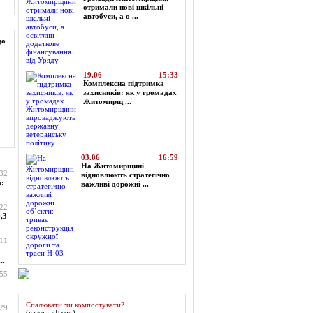
отримали нові шкільні
автобуси, а о ...
до
19.06
15:33
Комплексна підтримка
захисників: як у громадах
Житомирщ ...
03.06
16:59
На Житомирщині
:32
відновлюють стратегічно
а:
важливі дорожні ...
:22
,3
:11
..
:55
Огляд преси
Спалювати чи компостувати?
:29
(газета «Ехо»)