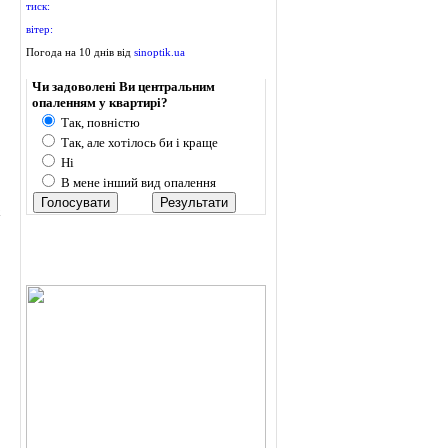
тиск:
вітер:
Погода на 10 днів від
sinoptik.ua
Опитування
Чи задоволені Ви центральним
опаленням у квартирі?
Так, повністю
Так, але хотілось би і краще
Ні
В мене інший вид опалення
х