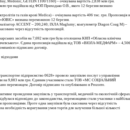
ray, Medonic, GETEIN 1100/1160) – очікувана вартість 2,838 млн грн.
млн грн надійшла від ФОП Приходько О.В., якого 12 березня визнано
ктролітів та газів крові Medica) – очікувана вартість 406 тис. грн. Пропозиція 
В «ЮВІС» визнана переможною 12 березня.
аналізатор ACCENT – 200,240; ІХЛА Maglumy; коагулометр Diagon Coag M) –
скасовано через відсутність пропозицій.
карських засобів на 7,692 млн грн була оголошена КНП «Обласна клінічна
рбачевського». Єдина пропозиція надійшла від ТОВ «ВІОЛА-МЕДФАРМ» – 4,50
 компанією підписано договір.
я відходами
ранспортне підприємство 0628» провело закупівлю послуг з управління
ми на 9,883 млн грн. Єдиним учасником стало ТОВ «МС СОЦІАЛЬНИЙ
ано переможцем. Договір підписано та опубліковано в Prozorro.
ктивне проведення закупівель у транспортній, медичній та екологічній сферах
відбулася відповідно до законодавства, переможцями стали учасники з найбіль
 пропозиціями. Проте одна закупівля була скасована через відсутність
 на необхідність коригування умов торгів для залучення більшої кількості