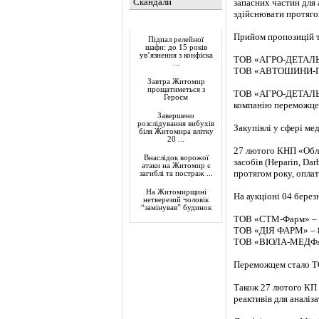
Скандали
запасних частин для 
здійснювати протягом
Актуально
Прийом пропозицій т
Підпал релейної
шафи: до 15 років
ув’язнення з конфіска
ТОВ «АГРО-ДЕТАЛЬ» 
...
ТОВ «АВТОШИНИ-ПРО
Завтра Житомир
прощатиметься з
ТОВ «АГРО-ДЕТАЛЬ» о
Героєм
компанію переможцем
Завершено
розслідування вибухів
Закупівлі у сфері ме
біля Житомира влітку
20 ...
27 лютого КНП «Облас
Внаслідок ворожої
засобів (Heparin, Dar
атаки на Житомир є
протягом року, оплат
загиблі та постраж ...
На Житомирщині
На аукціоні 04 берез
нетверезий чоловік
“замінував” будинок
ТОВ «СТМ-Фарм» – 6
ТОВ «ДІЯ ФАРМ» – 8
ТОВ «ВІОЛА-МЕДФАР
Переможцем стало ТО
Також 27 лютого КП 
реактивів для аналіза