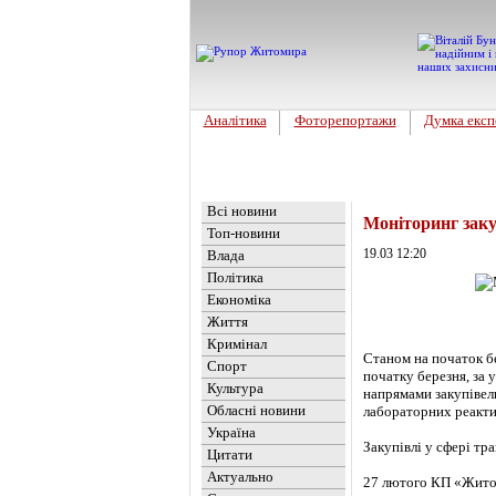
Аналітика
Фоторепортажи
Думка експ
Головна
Новини
»
Економіка
Всі новини
Моніторинг заку
Топ-новини
19.03 12:20
Влада
Політика
Економіка
Життя
Кримінал
Станом на початок б
Спорт
початку березня, за
Культура
напрямами закупівел
Обласні новини
лабораторних реактив
Україна
Закупівлі у сфері тр
Цитати
Актуально
27 лютого КП «Житом