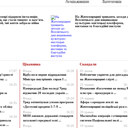
Додати коментар
Роздрукувати
мирі відкрили інсталяцію
На Житомирщині тривають заходи 
и, що стали тишею» в пам’ять
Всесвітнього дня вишиванки:
ей, чиї життя забрала війна
культурно-мистецькі платформи,
виставки та благодійні виступи
Цікавинка
Скандали
17:07
Вчора
16:28
03 липня
12
р’єрності
Відбулося перше відрядження
Небезпечне укриття для дитсадк
у ...
Міністра внутрішніх справ І ...
на Житомирщині слідчі ...
16:35
Вчора
16:26
25 червня
16
Напередодні Дня молоді Уряд
Незаконне збагачення на понад 9
рн за
відзначив 20 молодих україн ...
млн грн – прокурори п ...
Вчора
16:24
24 червня
19
Уряд оптимізував умови програми
Афера з орендою землі: на
16:35
го обліку
«Доступні кредити 5-7-9 ...
Житомирщині поліцейські розсл .
 ...
Вчора
16:22
20 травня
13
МОН оновило державні стандарти
Масштабна операція з очищення
16:34
атримала
загальної середньої осві ...
системи Національної полі ...
ло ...
Вчора
16:20
19 травня
10