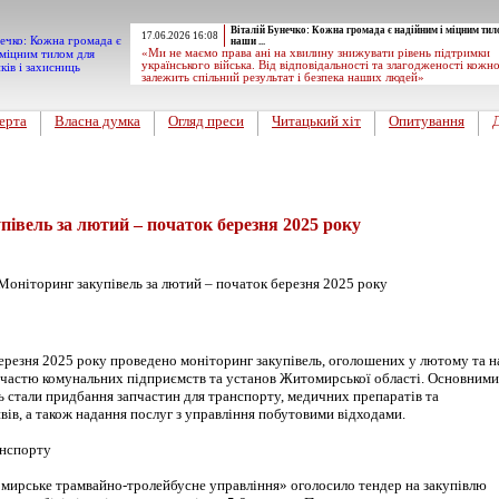
Віталій Бунечко: Кожна громада є надійним і міцним тил
17.06.2026 16:08
наши ...
«Ми не маємо права ані на хвилину знижувати рівень підтримки
українського війська. Від відповідальності та злагодженості кожн
залежить спільний результат і безпека наших людей»
ерта
Власна думка
Огляд преси
Читацький хіт
Опитування
півель за лютий – початок березня 2025 року
ерезня 2025 року проведено моніторинг закупівель, оголошених у лютому та н
 участю комунальних підприємств та установ Житомирської області. Основними
ь стали придбання запчастин для транспорту, медичних препаратів та
ів, а також надання послуг з управління побутовими відходами.
анспорту
ирське трамвайно-тролейбусне управління» оголосило тендер на закупівлю