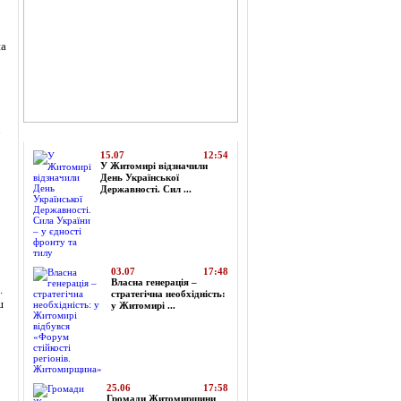
на
6
Топ-новини
15.07
12:54
У Житомирі відзначили
День Української
Державності. Сил ...
03.07
17:48
Власна генерація –
.
стратегічна необхідність:
ш
у Житомирі ...
25.06
17:58
Громади Житомирщини