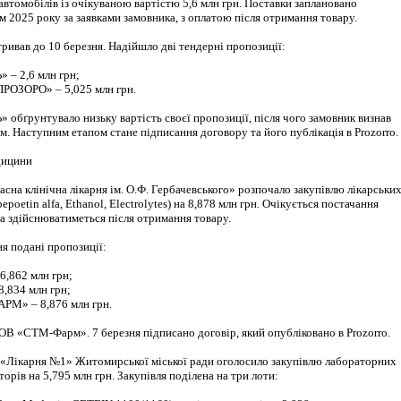
автомобілів із очікуваною вартістю 5,6 млн грн. Поставки заплановано
 2025 року за заявками замовника, з оплатою після отримання товару.
ривав до 10 березня. Надійшло дві тендерні пропозиції:
– 2,6 млн грн;
ЗОРО» – 5,025 млн грн.
бґрунтувало низьку вартість своєї пропозиції, після чого замовник визнав
. Наступним етапом стане підписання договору та його публікація в Prozorro.
дицини
на клінічна лікарня ім. О.Ф. Гербачевського» розпочало закупівлю лікарськи
bepoetin alfa, Ethanol, Electrolytes) на 8,878 млн грн. Очікується постачання
а здійснюватиметься після отримання товару.
ня подані пропозиції:
,862 млн грн;
,834 млн грн;
М» – 8,876 млн грн.
В «СТМ-Фарм». 7 березня підписано договір, який опубліковано в Prozorro.
«Лікарня №1» Житомирської міської ради оголосило закупівлю лабораторних
торів на 5,795 млн грн. Закупівля поділена на три лоти: