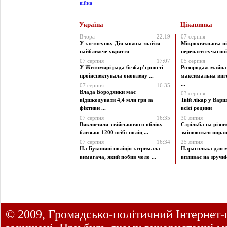
Україна
Цікавинка
Вчора
22:19
07 серпня
У застосунку Дія можна знайти
Мікрохвильова пі
найближче укриття
переваги сучасної 
07 серпня
17:07
05 серпня
У Житомирі рада безбар’єрності
Розпродаж майна 
проінспектувала оновлену ...
максимальна виг
...
07 серпня
16:35
Влада Бородянки має
03 серпня
відшкодувати 4,4 млн грн за
Твій лікар у Варш
фіктивн ...
всієї родини
07 серпня
16:35
30 липня
Виключили з військового обліку
Стрільба на різни
близько 1200 осіб: поліц ...
змінюються вправи
07 серпня
16:34
25 липня
На Буковині поліція затримала
Парасолька для м
вимагача, який побив чоло ...
впливає на зручніст
© 2009, Громадсько-політичний Інтернет-