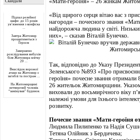
«Мати-героїня» – 26 жінкам Житоми
Скандали
Актуально
«Від щирого серця вітаю вас з прис
Підпал релейної
нагороди – почесного звання «Мати
шафи: до 15 років
ув’язнення з конфіска
найдорожча людина у світі. Низький
...
них», – сказав Віталій Бунечко.
Завтра Житомир
прощатиметься з
Героєм
Завершено
розслідування вибухів
біля Житомира влітку
20 ...
Так, відповідно до Указу Президен
Внаслідок ворожої
Зеленського №893 «Про присвоєнн
атаки на Житомир є
загиблі та постраж ...
героїня» почесне звання отримали 
26 жительок Житомирщини. Указом в
На Житомирщині
нетверезий чоловік
виховали до восьмирічного віку п’я
“замінував” будинок
належні умови для їхнього інтелек
розвитку.
Почесне звання «Мати-героїня о
Людмила Пилипенко та Надія Суши
Тетяна Олійник з Бердичева;