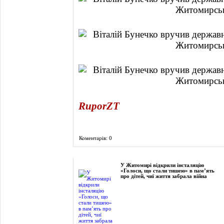
RuporZT
Коментарів: 0
Фоторепортаж
У Житомирі відкрили інсталяцію
«Голоси, що стали тишею» в пам’ять
про дітей, чиї життя забрала війна