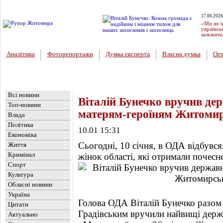
17.06.2026
«Ми не м
українсь
залежить
Аналітика
Фоторепортажи
Думка експерта
Власна думка
Огл
Головна
Новини
»
Фоторепортажи
Всі новини
Віталій Бунечко вручив дер
Топ-новини
матерям-героїням Житомирс
Влада
Політика
10.01 15:31
Економіка
Сьогодні, 10 січня, в ОДА відбувся
Життя
Кримінал
жінок області, які отримали почесн
Спорт
Культура
Обласні новини
Україна
Голова ОДА Віталій Бунечко разом 
Цитати
Градівським вручили найвищі держа
Актуально