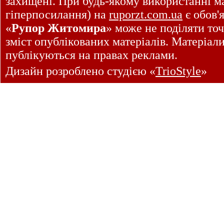
захищені. При будь-якому використанні ма
гіперпосилання) на
ruporzt.com.ua
є обов'
«
Рупор Житомира
» може не поділяти точ
зміст опублікованих матеріалів. Матеріал
публікуються на правах реклами.
Дизайн розроблено студією «
TrioStyle
»