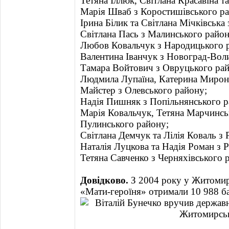
Тетяна Іллюк, Світлана Красавіна т
Марія Шваб з Коростишівського ра
Ірина Білик та Світлана Мічківська
Світлана Пась з Малинського район
Любов Ковальчук з Народицького 
Валентина Іванчук з Новоград-Вол
Тамара Войтович з Овруцького рай
Людмила Лупаїна, Катерина Мирон
Майстер з Олевського району;
Надія Пишняк з Попільнянського р
Марія Ковальчук, Тетяна Марчинськ
Пулинського району;
Світлана Демчук та Лілія Коваль з 
Наталія Луцкова та Надія Роман з 
Тетяна Савченко з Черняхівського 
Довідково.
З 2004 року у Житомир
«Мати-героїня» отримали 10 988 ба