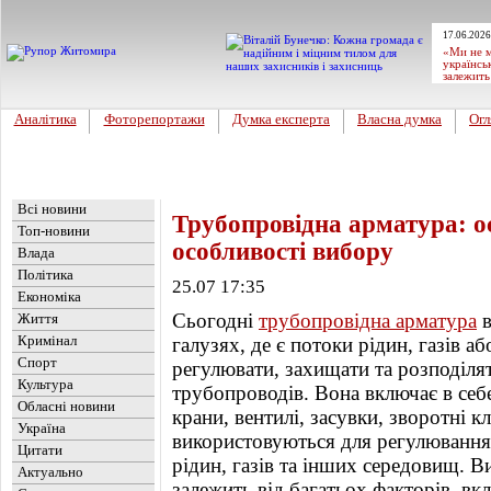
17.06.2026
«Ми не м
українсь
залежить
Аналітика
Фоторепортажи
Думка експерта
Власна думка
Огл
Головна
Новини
»
Цікавинка
Всі новини
Трубопровідна арматура: ос
Топ-новини
особливості вибору
Влада
Політика
25.07 17:35
Економіка
Сьогодні
трубопровідна арматура
в
Життя
Кримінал
галузях, де є потоки рідин, газів аб
Спорт
регулювати, захищати та розподілят
Культура
трубопроводів. Вона включає в себе
Обласні новини
крани, вентилі, засувки, зворотні кл
Україна
використовуються для регулювання
Цитати
рідин, газів та інших середовищ. 
Актуально
залежить від багатьох факторів, вк