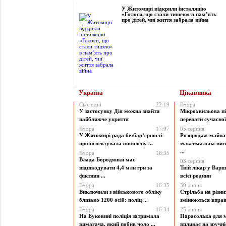
У Житомирі відкрили інсталяцію
«Голоси, що стали тишею» в пам’ять
про дітей, чиї життя забрала війна
Україна
Цікавинка
Сьогодні
22:19
Вчора
У застосунку Дія можна знайти
Мікрохвильова пі
найближче укриття
переваги сучасної 
Вчора
17:07
05 серпня
У Житомирі рада безбар’єрності
Розпродаж майна 
проінспектувала оновлену ...
максимальна виг
...
Вчора
16:35
Влада Бородянки має
03 серпня
відшкодувати 4,4 млн грн за
Твій лікар у Варш
фіктивн ...
всієї родини
Вчора
16:35
30 липня
Виключили з військового обліку
Стрільба на різни
близько 1200 осіб: поліц ...
змінюються вправи
Вчора
16:34
25 липня
На Буковині поліція затримала
Парасолька для м
вимагача, який побив чоло ...
впливає на зручніст