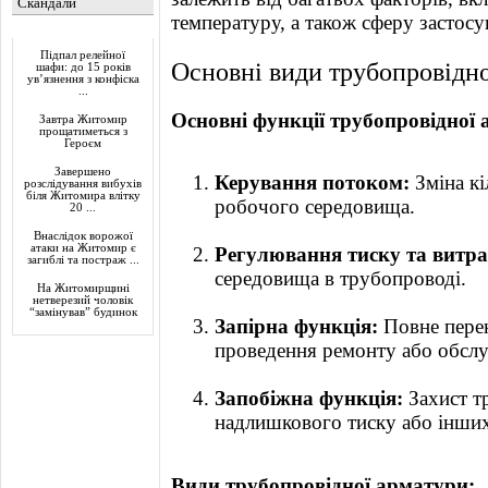
Скандали
температуру, а також сферу застосу
Актуально
Підпал релейної
Основні види трубопровідно
шафи: до 15 років
ув’язнення з конфіска
...
Основні функції трубопровідної 
Завтра Житомир
прощатиметься з
Героєм
Завершено
Керування потоком:
Зміна кі
розслідування вибухів
біля Житомира влітку
робочого середовища.
20 ...
Внаслідок ворожої
атаки на Житомир є
Регулювання тиску та витра
загиблі та постраж ...
середовища в трубопроводі.
На Житомирщині
нетверезий чоловік
“замінував” будинок
Запірна функція:
Повне перек
проведення ремонту або обслу
Запобіжна функція:
Захист т
надлишкового тиску або інших
Види трубопровідної арматури: