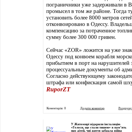
пограничники уже задерживали в В
промысел в том же районе. Тогда т
установить более 8000 метров сете
отконвоировано в Одессу. Владел
компенсацию за потраченное топл
сумму более 300 000 гривен.
Сейчас «ZOR» ложится на уже знак
Одессу под конвоем корабля морск
прибытием в порт на нарушителей з
процессуальные документы об адм
Согласно действующему законодате
штрафа или конфискация самой шху
RuporZT
Коментарів: 0
Додати коментар
Роздруку
Фоторепортаж
У Житомирі відкрили інсталяцію
«Голоси, що стали тишею» в пам’ять
про дітей, чиї життя забрала війна