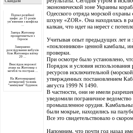
результаты. Сегодня утром в исклю
Скандали
экономической зоне Украины кора
Актуально
Одесского отряда морской охраны
Підпал релейної
шафи: до 15 років
шхуну «ZOR». Она находилась в р
ув’язнення з конфіска
...
калкан, что идет на нерест с потеп
Завтра Житомир
прощатиметься з
Учитывая опыт предыдущих лет и з
Героєм
«поклонников» ценной камбалы, и
Завершено
розслідування вибухів
проверки.
біля Житомира влітку
20 ...
При осмотре было установлено, чт
Внаслідок ворожої
Порядок и условия использования
атаки на Житомир є
загиблі та постраж ...
ресурсов исключительной (морской
утвержденных постановлением Каб
На Житомирщині
нетверезий чоловік
августа 1999 N 1490.
“замінував” будинок
В частности, они не имели разреше
уведомили пограничное ведомство о
промышленное орудия. Камбальный 
были мокрые, находились на палубе
Все это свидетельствовало о скором
Напомним, что почти год назад и