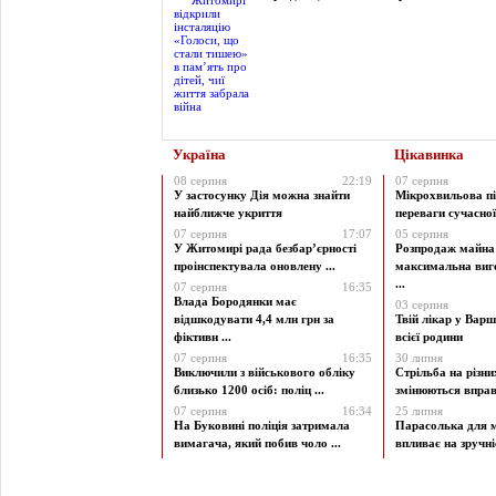
Україна
Цікавинка
08 серпня
22:19
07 серпня
У застосунку Дія можна знайти
Мікрохвильова пі
найближче укриття
переваги сучасної 
07 серпня
17:07
05 серпня
У Житомирі рада безбар’єрності
Розпродаж майна 
проінспектувала оновлену ...
максимальна виг
...
07 серпня
16:35
Влада Бородянки має
03 серпня
відшкодувати 4,4 млн грн за
Твій лікар у Варш
фіктивн ...
всієї родини
07 серпня
16:35
30 липня
Виключили з військового обліку
Стрільба на різни
близько 1200 осіб: поліц ...
змінюються вправи
07 серпня
16:34
25 липня
На Буковині поліція затримала
Парасолька для м
вимагача, який побив чоло ...
впливає на зручніст