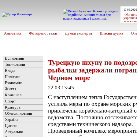
17.06.2026
«Ми не м
українсь
залежить
Аналітика
Фоторепортажи
Думка експерта
Власна думка
Огл
Головна
Новини
»
Цікавинка
Всі новини
Турецкую шхуну по подозр
Топ-новини
рыбалки задержали погран
Влада
Черном море
Політика
Економіка
22.03 13:45
Життя
Кримінал
С наступлением тепла Государстве
Спорт
усилила меры по охране морских р
Культура
привлечены корабельно-катерный с
Обласні новини
ведомства. Постоянно отслеживаетс
Україна
средствами технического надзора.
Цитати
Проведенный комплекс мероприяти
Актуально