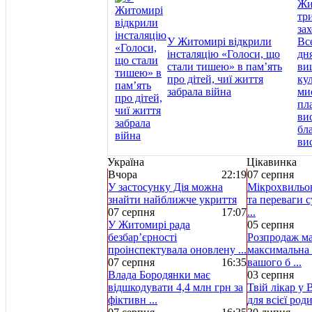
У Житомирі відкрили
інсталяцію «Голоси, що
стали тишею» в пам’ять
про дітей, чиї життя
забрала війна
Україна
Цікавинка
Вчора
22:19
07 серпня
У застосунку Дія можна
Мікрохвильов
знайти найближче укриття
та переваги с
07 серпня
17:07
...
У Житомирі рада
05 серпня
безбар’єрності
Розпродаж ма
проінспектувала оновлену ...
максимальна 
07 серпня
16:35
вашого б ...
Влада Бородянки має
03 серпня
відшкодувати 4,4 млн грн за
Твій лікар у 
фіктивн ...
для всієї род