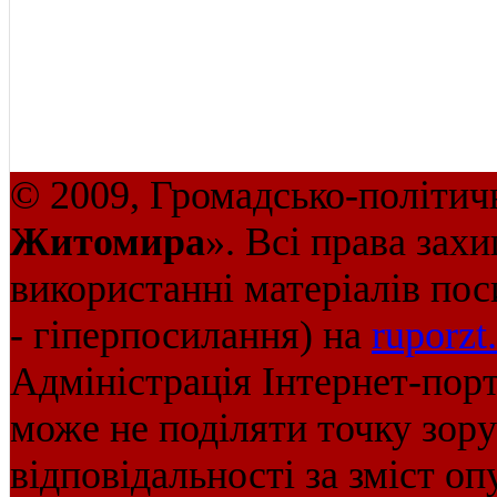
© 2009, Громадсько-політич
Житомира
». Всі права зах
використанні матеріалів пос
- гіперпосилання) на
ruporzt
Адміністрація Інтернет-пор
може не поділяти точку зору 
відповідальності за зміст оп