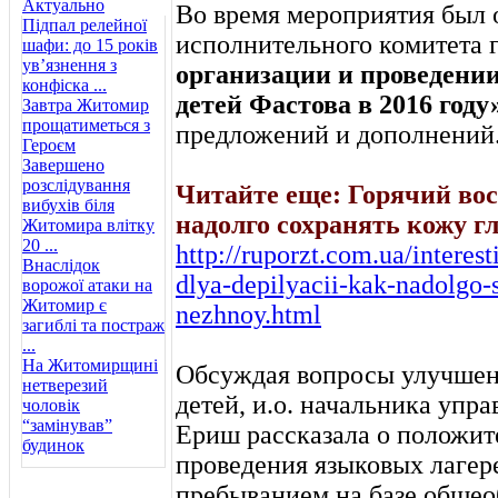
Актуально
Во время мероприятия был 
Підпал релейної
исполнительного комитета 
шафи: до 15 років
ув’язнення з
организации и проведении
конфіска ...
детей Фастова в 2016 году
Завтра Житомир
прощатиметься з
предложений и дополнений
Героєм
Завершено
розслідування
Читайте еще:
Горячий вос
вибухів біля
надолго сохранять кожу г
Житомира влітку
20 ...
http://ruporzt.com.ua/interes
Внаслідок
dlya-depilyacii-kak-nadolgo-
ворожої атаки на
Житомир є
nezhnoy.html
загиблі та постраж
...
На Житомирщині
Обсуждая вопросы улучшен
нетверезий
детей, и.о. начальника упр
чоловік
“замінував”
Ериш рассказала о положит
будинок
проведения языковых лагер
пребыванием на базе общео