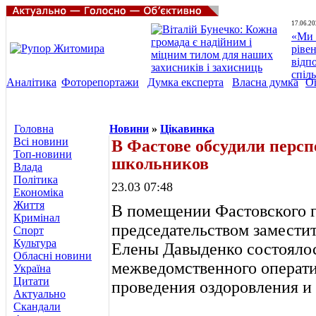
17.06.20
«Ми 
ріве
відп
спіл
Аналітика
Фоторепортажи
Думка експерта
Власна думка
О
Головна
Новини
»
Цікавинка
Всі новини
В Фастове обсудили перс
Топ-новини
школьников
Влада
Політика
23.03 07:48
Економіка
Життя
В помещении Фастовского г
Кримінал
председательством заместит
Спорт
Культура
Елены Давыденко состоялос
Обласні новини
межведомственного операти
Україна
Цитати
проведения оздоровления и 
Актуально
Скандали