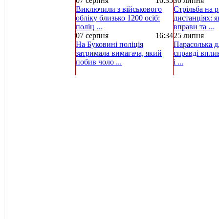
07 серпня
16:35
30 липня
Виключили з військового
Стрільба на р
обліку близько 1200 осіб:
дистанціях: 
поліц ...
вправи та ...
07 серпня
16:34
25 липня
На Буковині поліція
Парасолька д
затримала вимагача, який
справді вплив
побив чоло ...
і ...