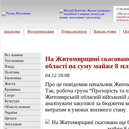
17.06.2026
«Ми не м
українсь
залежить
Аналітика
Фоторепортажи
Думка експерта
Власна думка
Огл
Головна
Новини
»
Новини
Всі новини
На Житомирщині скасовано
Топ-новини
області на суму майже 8 мл
Влада
Політика
04.12 18:08
Економіка
Про це повідомив начальник Житом
Життя
Кримінал
Так, робоча група “Прозорість та пі
Спорт
Житомирській обласній військовій 
Культура
аналізувати закупівлі за бюджетні 
Обласні новини
витратам в умовах воєнного стану.
Україна
Цитати
Актуально