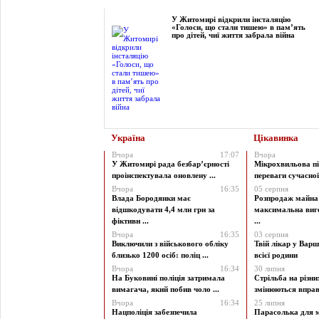
Фоторепортаж
У Житомирі відкрили інсталяцію
«Голоси, що стали тишею» в пам’ять
про дітей, чиї життя забрала війна
Україна
Цікавинка
Вчора
17:07
Вчора
У Житомирі рада безбар’єрності
Мікрохвильова пі
проінспектувала оновлену ...
переваги сучасної 
Вчора
16:35
05 серпня
Влада Бородянки має
Розпродаж майна 
відшкодувати 4,4 млн грн за
максимальна виг
фіктивн ...
...
Вчора
16:35
03 серпня
Виключили з військового обліку
Твій лікар у Варш
близько 1200 осіб: поліц ...
всієї родини
Вчора
16:34
30 липня
На Буковині поліція затримала
Стрільба на різни
вимагача, який побив чоло ...
змінюються вправи
Вчора
16:34
25 липня
Нацполіція забезпечила
Парасолька для м