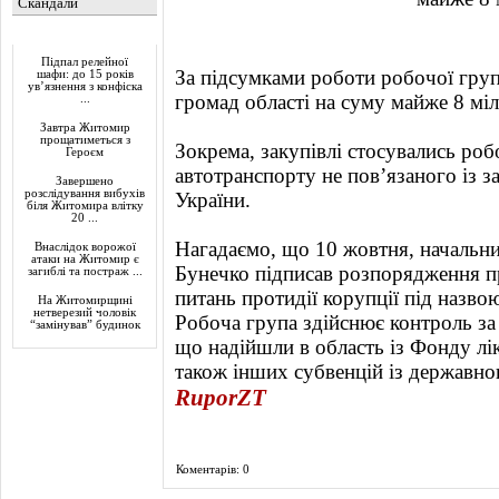
Скандали
Актуально
Підпал релейної
За підсумками роботи робочої груп
шафи: до 15 років
ув’язнення з конфіска
громад області на суму майже 8 міл
...
Завтра Житомир
прощатиметься з
Зокрема, закупівлі стосувались ро
Героєм
автотранспорту не пов’язаного із 
Завершено
розслідування вибухів
України.
біля Житомира влітку
20 ...
Нагадаємо, що 10 жовтня, начальн
Внаслідок ворожої
атаки на Житомир є
Бунечко підписав розпорядження п
загиблі та постраж ...
питань протидії корупції під назвою
На Житомирщині
нетверезий чоловік
Робоча група здійснює контроль з
“замінував” будинок
що надійшли в область із Фонду лікв
також інших субвенцій із державно
RuporZT
Коментарів: 0