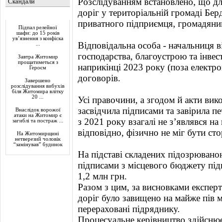
Розслідуванням встановлено, що дл
Скандали
доріг у територіальній громаді Бе
Актуально
приватного підприємця, громадяни
Підпал релейної
шафи: до 15 років
ув’язнення з конфіска
Відповідальна особа - начальниця 
...
господарства, благоустрою та інвест
Завтра Житомир
прощатиметься з
наприкінці 2023 року (поза електр
Героєм
договорів.
Завершено
розслідування вибухів
біля Житомира влітку
20 ...
Усі правочини, а згодом й акти вик
засвідчила підписами та завірила п
Внаслідок ворожої
атаки на Житомир є
з 2021 року взагалі не з’являвся на
загиблі та постраж ...
відповідно, фізично не міг бути ст
На Житомирщині
нетверезий чоловік
“замінував” будинок
На підставі складених підозрювано
підписами з місцевого бюджету пі
1,2 млн грн.
Разом з цим, за висновками експерт
доріг було завищено на майже пів м
перераховані підряднику.
Процесуальне керівництво здійсню