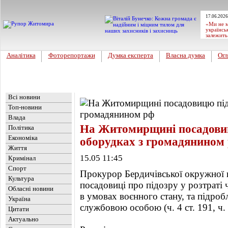
17.06.2026
«Ми не м
українсь
залежить
Аналітика
Фоторепортажи
Думка експерта
Власна думка
Огл
Головна
Новини
»
Обласні новини
Всі новини
Топ-новини
Влада
На Житомирщині посадови
Політика
Економіка
оборудках з громадянином
Життя
15.05 11:45
Кримінал
Спорт
Прокурор Бердичівської окружної 
Культура
посадовиці про підозру у розтраті 
Обласні новини
в умовах воєнного стану, та підроб
Україна
службовою особою (ч. 4 ст. 191, ч. 
Цитати
Актуально