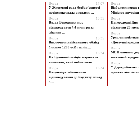
Вчора
17:07
Вчора
У Житомирі рада безбар’єрності
Відбулося перше 
проінспектувала оновлену ...
Міністра внутрішні
Вчора
16:35
Вчора
Влада Бородянки має
Напередодні Дня 
відшкодувати 4,4 млн грн за
відзначив 20 моло
фіктивн ...
Вчора
Уряд оптимізува
Вчора
16:35
Виключили з військового обліку
«Доступні кредити 
близько 1200 осіб: поліц ...
Вчора
МОН оновило дер
Вчора
16:34
На Буковині поліція затримала
загальної середньої
вимагача, який побив чоло ...
Вчора
У Держрибагентст
Вчора
16:34
Нацполіція забезпечила
проєкти лімітів ви
відшкодування до бюджету понад
8 ...