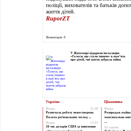
поліції, вихователів та батьків до
життя дітей.
RuporZT
Коментарів: 0
Фоторепортаж
У Житомирі відкрили інсталяцію
«Голоси, що стали тишею» в пам’ять
про дітей, чиї життя забрала війна
Україна
Цікавинка
Вчора
21:40
Вчора
Розпочала роботу новостворена
Розпродаж майна 
Палата регіональних молод ...
максимальна виг
...
Вчора
15:41
26 тис доларів США за вивезення
03 серпня