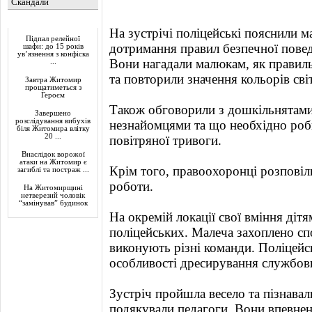
Скандали
Актуально
На зустрічі поліцейські пояснили м
Підпал релейної
дотримання правил безпечної поведі
шафи: до 15 років
ув’язнення з конфіска
Вони нагадали малюкам, як правил
...
та повторили значення кольорів сві
Завтра Житомир
прощатиметься з
Героєм
Також обговорили з дошкільнятами,
Завершено
розслідування вибухів
незнайомцями та що необхідно роби
біля Житомира влітку
20 ...
повітряної тривоги.
Внаслідок ворожої
атаки на Житомир є
Крім того, правоохоронці розповіли
загиблі та постраж ...
роботи.
На Житомирщині
нетверезий чоловік
“замінував” будинок
На окремій локації свої вміння діт
поліцейських. Малеча захоплено спо
виконують різні команди. Поліцейс
особливості дресирування службових
Зустріч пройшла весело та пізнавал
подякували педагоги. Вони впевнені