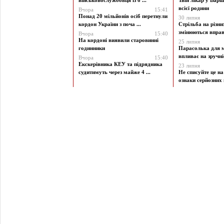
військовослужбовця із б ...
Твій лікар у Варш
всієї родини
Вчора
15:41
Понад 20 мільйонів осіб перетнули
30 липня
кордон України з поча ...
Стрільба на різни
змінюються вправи
Вчора
15:40
На кордоні виявили старовинні
25 липня
годинники
Парасолька для м
впливає на зручніст
Вчора
15:40
Екскерівника КЕУ та підрядника
23 липня
судитимуть через майже 4 ...
Не списуйте це на
ознаки серйозних 