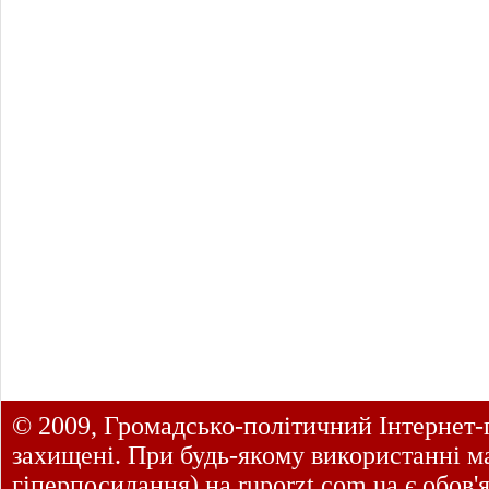
© 2009, Громадсько-політичний Інтернет-
захищені. При будь-якому використанні ма
гіперпосилання) на
ruporzt.com.ua
є обов'