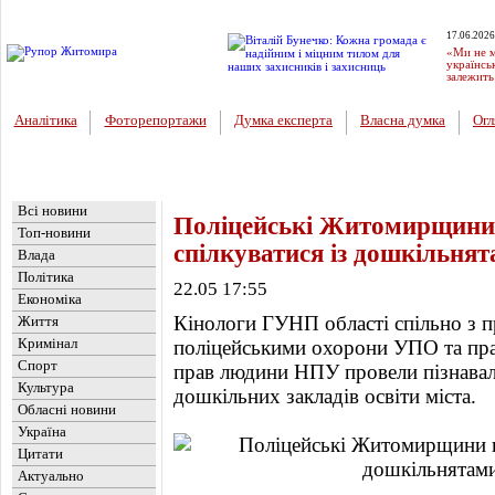
17.06.2026
«Ми не м
українсь
залежить
Аналітика
Фоторепортажи
Думка експерта
Власна думка
Огл
Головна
Новини
»
Обласні новини
Всі новини
Поліцейські Житомирщини
Топ-новини
спілкуватися із дошкільнят
Влада
Політика
22.05 17:55
Економіка
Кінологи ГУНП області спільно з п
Життя
Кримінал
поліцейськими охорони УПО та пра
Спорт
прав людини НПУ провели пізнавал
Культура
дошкільних закладів освіти міста.
Обласні новини
Україна
Цитати
Актуально