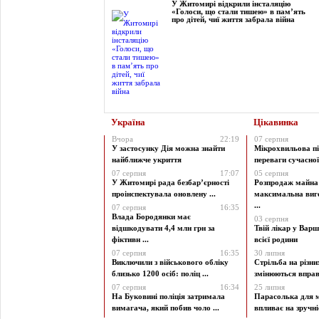
У Житомирі відкрили інсталяцію
«Голоси, що стали тишею» в пам’ять
про дітей, чиї життя забрала війна
Україна
Цікавинка
Вчора
22:19
07 серпня
У застосунку Дія можна знайти
Мікрохвильова пі
найближче укриття
переваги сучасної 
07 серпня
17:07
05 серпня
У Житомирі рада безбар’єрності
Розпродаж майна 
проінспектувала оновлену ...
максимальна виг
...
07 серпня
16:35
Влада Бородянки має
03 серпня
відшкодувати 4,4 млн грн за
Твій лікар у Варш
фіктивн ...
всієї родини
07 серпня
16:35
30 липня
Виключили з військового обліку
Стрільба на різни
близько 1200 осіб: поліц ...
змінюються вправи
07 серпня
16:34
25 липня
На Буковині поліція затримала
Парасолька для м
вимагача, який побив чоло ...
впливає на зручніст