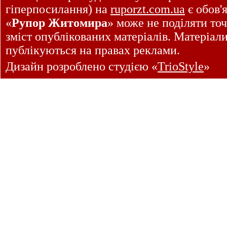
гіперпосилання) на
ruporzt.com.ua
є обов'
«
Рупор Житомира
» може не поділяти точ
зміст опублікованих матеріалів. Матеріал
публікуються на правах реклами.
Дизайн розроблено студією «
TrioStyle
»