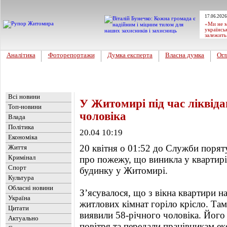
17.06.2026
«Ми не м
українсь
залежить
Аналітика
Фоторепортажи
Думка експерта
Власна думка
Огл
Головна
Новини
»
Обласні новини
Всі новини
У Житомирі під час ліквіда
Топ-новини
чоловіка
Влада
Політика
20.04 10:19
Економіка
20 квітня о 01:52 до Служби поря
Життя
Кримінал
про пожежу, що виникла у квартир
Спорт
будинку у Житомирі.
Культура
Обласні новини
З’ясувалося, що з вікна квартири на
Україна
житлових кімнат горіло крісло. Там
Цитати
виявили 58-річного чоловіка. Його
Актуально
повітря та передали працівникам е