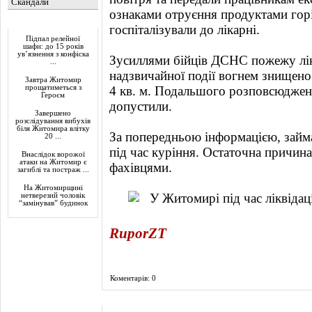
Скандали
ознаками отруєння продуктами гор
Актуально
госпіталізували до лікарні.
Підпал релейної
шафи: до 15 років
ув’язнення з конфіска
Зусиллями бійців ДСНС пожежу лік
...
надзвичайної події вогнем знищен
Завтра Житомир
прощатиметься з
4 кв. м. Подальшого розповсюджен
Героєм
допустили.
Завершено
розслідування вибухів
біля Житомира влітку
За попередньою інформацією, займа
20 ...
під час куріння. Остаточна причин
Внаслідок ворожої
атаки на Житомир є
фахівцями.
загиблі та постраж ...
На Житомирщині
нетверезий чоловік
“замінував” будинок
RuporZT
Коментарів: 0
Фоторепортаж