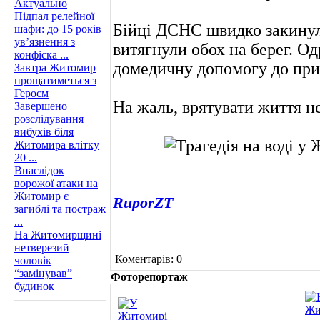
Актуально
Підпал релейної
Бійці ДСНС швидко закинул
шафи: до 15 років
ув’язнення з
витягнули обох на берег. О
конфіска ...
домедичну допомогу до при
Завтра Житомир
прощатиметься з
Героєм
На жаль, врятувати життя не
Завершено
розслідування
вибухів біля
Житомира влітку
20 ...
Внаслідок
ворожої атаки на
Житомир є
RuporZT
загиблі та постраж
...
На Житомирщині
нетверезий
Коментарів: 0
чоловік
“замінував”
Фоторепортаж
будинок