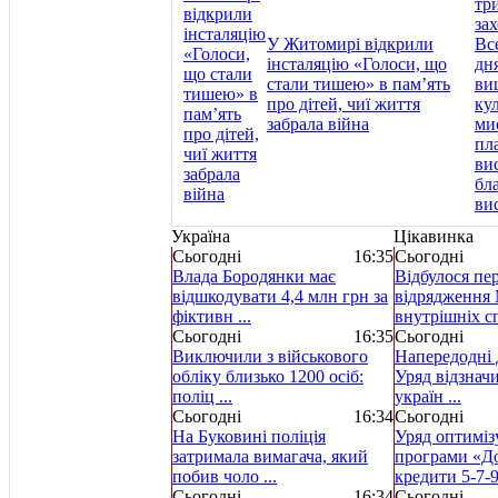
У Житомирі відкрили
інсталяцію «Голоси, що
стали тишею» в пам’ять
про дітей, чиї життя
забрала війна
Україна
Цікавинка
Сьогодні
16:35
Сьогодні
Влада Бородянки має
Відбулося пе
відшкодувати 4,4 млн грн за
відрядження 
фіктивн ...
внутрішніх спр
Сьогодні
16:35
Сьогодні
Виключили з військового
Напередодні 
обліку близько 1200 осіб:
Уряд відзнач
поліц ...
україн ...
Сьогодні
16:34
Сьогодні
На Буковині поліція
Уряд оптиміз
затримала вимагача, який
програми «Д
побив чоло ...
кредити 5-7-9 
Сьогодні
16:34
Сьогодні