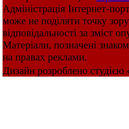
Адміністрація Інтернет-пор
може не поділяти точку зору 
відповідальності за зміст оп
Матеріали, позначені знако
на правах реклами.
Дизайн розроблено студією 