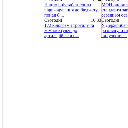
Нацполіція забезпечила
МОН оновило
відшкодування до бюджету
стандарти за
понад 8 ...
середньої осві
Сьогодні
16:33
Сьогодні
172 кілограми тротилу та
У Держрибаг
комплектуючі до
розглянули пр
артилерійських ...
вилучення ...