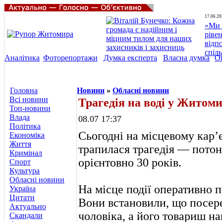
17.06.20
«Ми 
ріве
відп
спіл
Аналітика
Фоторепортажи
Думка експерта
Власна думка
О
Головна
Новини
»
Обласні новини
Всі новини
Трагедія на воді у Житом
Топ-новини
Влада
08.07 17:37
Політика
Сьогодні на місцевому кар’
Економіка
Життя
трапилася трагедія — потон
Кримінал
орієнтовно 30 років.
Спорт
Культура
Обласні новини
На місце події оперативно
Україна
Цитати
Вони встановили, що посере
Актуально
чоловіка, а його товариш на
Скандали