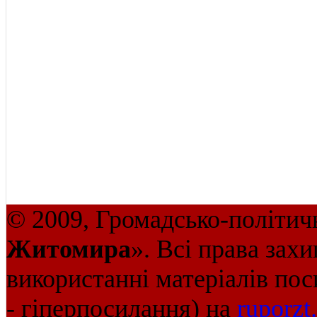
© 2009, Громадсько-політич
Житомира
». Всі права зах
використанні матеріалів пос
- гіперпосилання) на
ruporzt