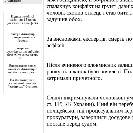
Скандали
спалахнув конфлікт на ґрунті давні
Актуально
чоловік схопив стілець і став бити 
Підпал релейної
задушив обох.
шафи: до 15 років
ув’язнення з конфіска
...
Завтра Житомир
прощатиметься з
За висновками експертів, смерть по
Героєм
асфіксії.
Завершено
розслідування вибухів
біля Житомира влітку
20 ...
Після вчиненого зловмисник залиши
Внаслідок ворожої
атаки на Житомир є
ранку тіла жінок були виявлені. По
загиблі та постраж ...
затримали причетного.
На Житомирщині
нетверезий чоловік
“замінував” будинок
Слідчі інкримінували чоловікові уми
ст. 115 КК України). Нині він пере
поліцейські, під процесуальним ке
прокуратури, завершили досудове р
постане перед судом.