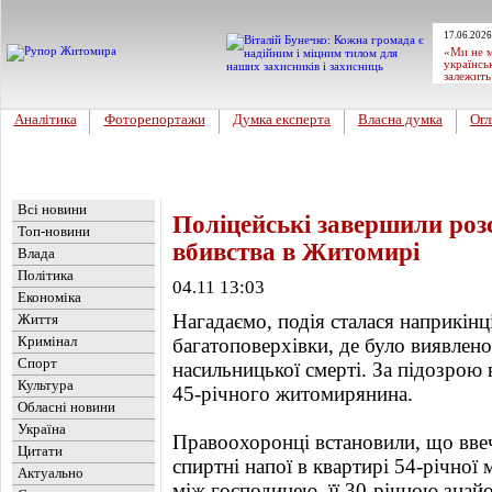
17.06.2026
«Ми не м
українсь
залежить
Аналітика
Фоторепортажи
Думка експерта
Власна думка
Огл
Головна
Новини
»
Обласні новини
Всі новини
Поліцейські завершили роз
Топ-новини
вбивства в Житомирі
Влада
Політика
04.11 13:03
Економіка
Нагадаємо, подія сталася наприкінц
Життя
Кримінал
багатоповерхівки, де було виявлено
Спорт
насильницької смерті. За підозрою 
Культура
45-річного житомирянина.
Обласні новини
Україна
Правоохоронці встановили, що ввеч
Цитати
спиртні напої в квартирі 54-річної 
Актуально
між господинею, її 30-річною знай