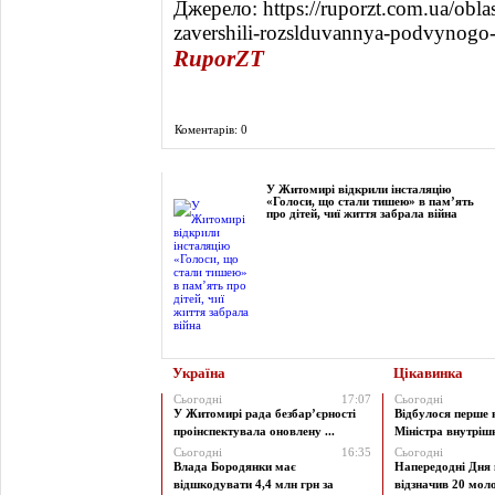
Джерело: https://ruporzt.com.ua/obl
zavershili-rozslduvannya-podvynogo-
RuporZT
Коментарів: 0
Фоторепортаж
У Житомирі відкрили інсталяцію
«Голоси, що стали тишею» в пам’ять
про дітей, чиї життя забрала війна
Україна
Цікавинка
Сьогодні
17:07
Сьогодні
У Житомирі рада безбар’єрності
Відбулося перше 
проінспектувала оновлену ...
Міністра внутрішні
Сьогодні
16:35
Сьогодні
Влада Бородянки має
Напередодні Дня 
відшкодувати 4,4 млн грн за
відзначив 20 моло