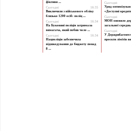
фіктивн ...
Сьогодні
Уряд оптимізува
Сьогодні
16:35
Виключили з військового обліку
«Доступні кредити 
близько 1200 осіб: поліц ...
Сьогодні
МОН оновило дер
Сьогодні
16:34
На Буковині поліція затримала
загальної середньої
вимагача, який побив чоло ...
Сьогодні
У Держрибагентст
Сьогодні
16:34
Нацполіція забезпечила
проєкти лімітів ви
відшкодування до бюджету понад
8 ...