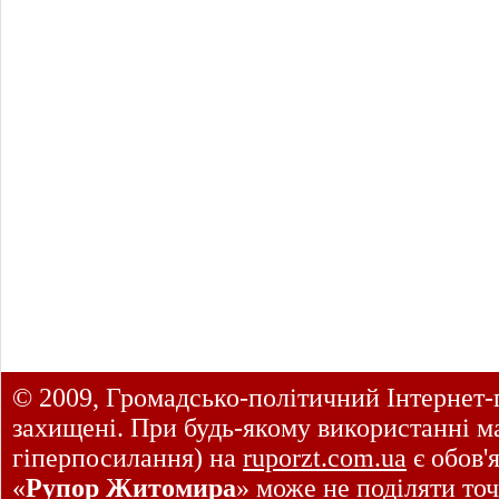
© 2009, Громадсько-політичний Інтернет-
захищені. При будь-якому використанні ма
гіперпосилання) на
ruporzt.com.ua
є обов'
«
Рупор Житомира
» може не поділяти точ