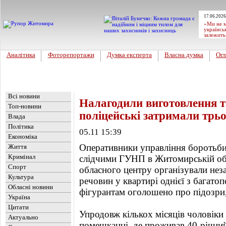
17.06.2026
«Ми не м
українсь
залежить
Аналітика
Фоторепортажи
Думка експерта
Власна думка
Огл
Головна
Новини
»
Обласні новини
Всі новини
Налагодили виготовлення та
Топ-новини
поліцейські затримали трь
Влада
Політика
05.11 15:39
Економіка
Оперативники управління боротьби 
Життя
Кримінал
слідчими ГУНП в Житомирській обл
Спорт
обласного центру організували не
Культура
речовин у квартирі однієї з багатоп
Обласні новини
фігурантам оголошено про підозри,
Україна
Цитати
Упродовж кількох місяців чоловіки
Актуально
помешканні, де проживав 40-річни