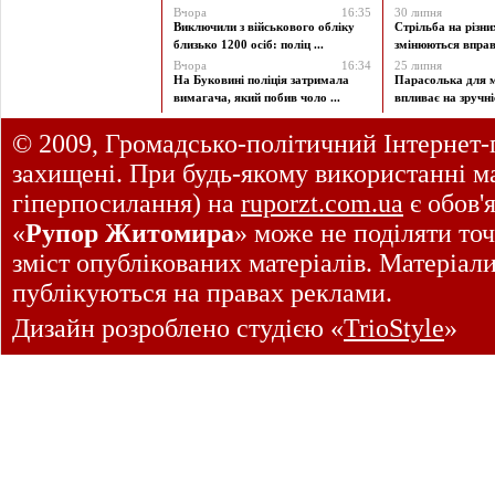
Вчора
16:35
30 липня
Виключили з військового обліку
Стрільба на різни
близько 1200 осіб: поліц ...
змінюються вправи
Вчора
16:34
25 липня
На Буковині поліція затримала
Парасолька для м
вимагача, який побив чоло ...
впливає на зручніст
© 2009, Громадсько-політичний Інтернет-
захищені. При будь-якому використанні ма
гіперпосилання) на
ruporzt.com.ua
є обов'
«
Рупор Житомира
» може не поділяти точ
зміст опублікованих матеріалів. Матеріал
публікуються на правах реклами.
Дизайн розроблено студією «
TrioStyle
»