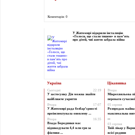
Коментарів: 0
Фоторепортаж
У Житомирі відкрили інсталяцію
«Голоси, що стали тишею» в пам’ять
про дітей, чиї життя забрала війна
Україна
Цікавинка
Сьогодні
22:19
Вчора
У застосунку Дія можна знайти
Мікрохвильова пі
найближче укриття
переваги сучасної 
Вчора
17:07
05 серпня
У Житомирі рада безбар’єрності
Розпродаж майна 
проінспектувала оновлену ...
максимальна виг
...
Вчора
16:35
Влада Бородянки має
03 серпня
відшкодувати 4,4 млн грн за
Твій лікар у Варш
фіктивн ...
всієї родини