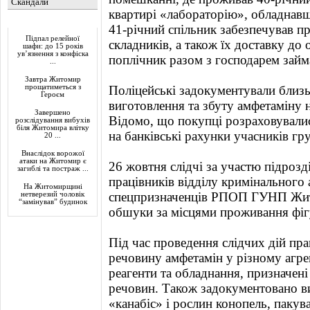
Скандали
квартирі «лабораторію», обладнавш
Актуально
41-річний спільник забезпечував п
Підпал релейної
складників, а також їх доставку до 
шафи: до 15 років
ув’язнення з конфіска
поплічник разом з господарем зай
...
Завтра Житомир
прощатиметься з
Поліцейські задокументували близь
Героєм
виготовлення та збуту амфетаміну н
Завершено
Відомо, що покупці розраховували
розслідування вибухів
біля Житомира влітку
на банківські рахунки учасників гр
20 ...
Внаслідок ворожої
атаки на Житомир є
26 жовтня слідчі за участю підрозд
загиблі та постраж ...
працівників відділу кримінального 
На Житомирщині
спецпризначенців РПОП ГУНП Жит
нетверезий чоловік
“замінував” будинок
обшуки за місцями проживання фіг
Під час проведення слідчих дій п
речовину амфетамін у різному агрег
реагенти та обладнання, призначен
речовин. Також задокументовано в
«канабіс» і рослин конопель, пакув