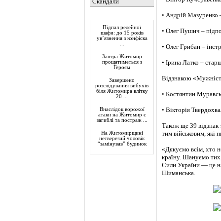
Скандали
• Андрій Мазуренко 
Актуально
Підпал релейної
• Олег Пушич – підп
шафи: до 15 років
ув’язнення з конфіска
...
• Олег Грибан – інст
Завтра Житомир
• Ірина Латко – стар
прощатиметься з
Героєм
Відзнакою «Мужність
Завершено
розслідування вибухів
біля Житомира влітку
• Костянтин Муравськ
20 ...
• Вікторія Твердохв
Внаслідок ворожої
атаки на Житомир є
загиблі та постраж ...
Також ще 39 відзнак 
тим військовим, які 
На Житомирщині
нетверезий чоловік
“замінував” будинок
«Дякуємо всім, хто н
країну. Шануємо тих,
Сили України — це на
Шиманська.