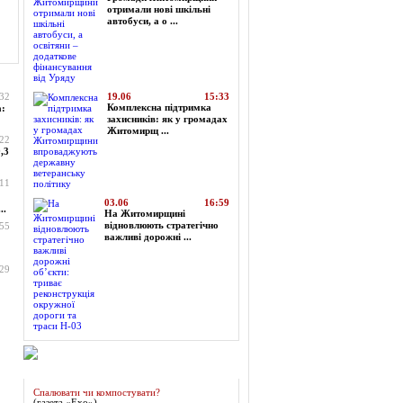
отримали нові шкільні
автобуси, а о ...
:32
19.06
15:33
Комплексна підтримка
а:
захисників: як у громадах
Житомирщ ...
:22
,3
:11
03.06
16:59
..
На Житомирщині
відновлюють стратегічно
:55
важливі дорожні ...
:29
Огляд преси
Спалювати чи компостувати?
(газета «Ехо»)