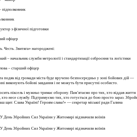
– підполковник
олковник
руктор з фізичної підготовки
ший офіцер
. Честь. Звитяга» нагороджені:
ий – начальник служби метрології і стандартизації озброєння та логістики
алова – старший офіцер
та подяк від громади міста буде вручено безпосередньо у зоні бойових дій —
нині виконують бойові завдання і не можуть бути присутні особисто.
осить піксель і мужньо тримає оборону. Пам’ятаємо про тих, хто віддав життя 
 хто несе службу. Підтримуємо тих, хто готується до бою просто зараз. Зброй
ш щит. Слава Україні! Героям слава!» — секретар міської ради Галина