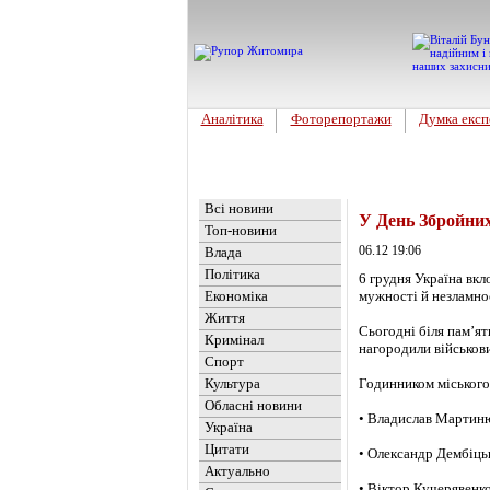
Аналітика
Фоторепортажи
Думка експ
Головна
Новини
»
Обласні но
Всі новини
У День Збройних
Топ-новини
06.12 19:06
Влада
Політика
6 грудня Україна вкл
Економіка
мужності й незламно
Життя
Сьогодні біля пам’я
Кримінал
нагородили військов
Спорт
Культура
Годинником міського
Обласні новини
• Владислав Мартин
Україна
Цитати
• Олександр Дембіць
Актуально
• Віктор Кучерявенк