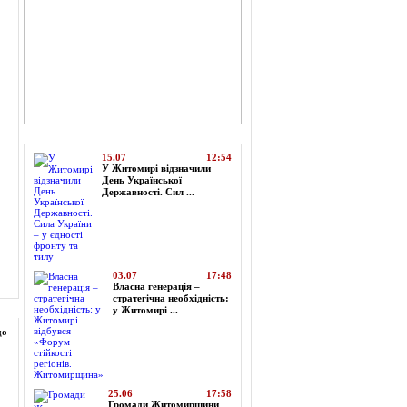
Топ-новини
15.07
12:54
У Житомирі відзначили
День Української
Державності. Сил ...
03.07
17:48
Власна генерація –
стратегічна необхідність:
у Житомирі ...
до
25.06
17:58
Громади Житомирщини