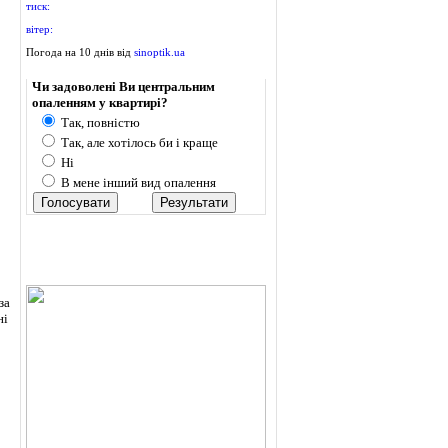
тиск:
вітер:
Погода на 10 днів від
sinoptik.ua
Опитування
Чи задоволені Ви центральним
опаленням у квартирі?
Так, повністю
Так, але хотілось би і краще
Ні
В мене інший вид опалення
за
ні