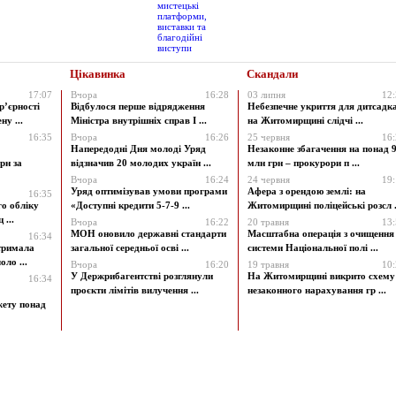
Цікавинка
Скандали
17:07
Вчора
16:28
03 липня
12
р’єрності
Відбулося перше відрядження
Небезпечне укриття для дитсадк
у ...
Міністра внутрішніх справ І ...
на Житомирщині слідчі ...
16:35
Вчора
16:26
25 червня
16
Напередодні Дня молоді Уряд
Незаконне збагачення на понад 9
рн за
відзначив 20 молодих україн ...
млн грн – прокурори п ...
Вчора
16:24
24 червня
19
Уряд оптимізував умови програми
Афера з орендою землі: на
16:35
го обліку
«Доступні кредити 5-7-9 ...
Житомирщині поліцейські розсл .
 ...
Вчора
16:22
20 травня
13
МОН оновило державні стандарти
Масштабна операція з очищення
16:34
атримала
загальної середньої осві ...
системи Національної полі ...
ло ...
Вчора
16:20
19 травня
10
У Держрибагентстві розглянули
На Житомирщині викрито схему
16:34
проєкти лімітів вилучення ...
незаконного нарахування гр ...
жету понад