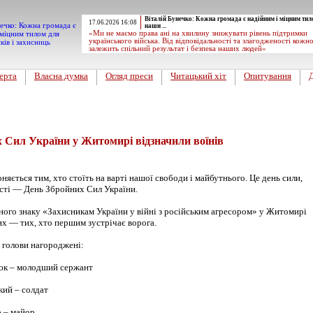
Віталій Бунечко: Кожна громада є надійним і міцним тил
17.06.2026 16:08
наши ...
«Ми не маємо права ані на хвилину знижувати рівень підтримки
українського війська. Від відповідальності та злагодженості кожн
залежить спільний результат і безпека наших людей»
ерта
Власна думка
Огляд преси
Читацький хіт
Опитування
вини
 Сил України у Житомирі відзначили воїнів
оняється тим, хто стоїть на варті нашої свободи і майбутнього. Це день сили,
сті — День Збройних Сил України.
тного знаку «Захисникам України у війні з російським агресором» у Житомирі
их — тих, хто першим зустрічає ворога.
 голови нагороджені:
юк – молодший сержант
кий – солдат
о – майор