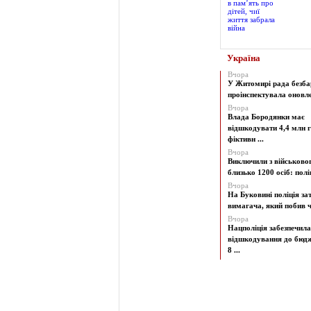
Україна
Вчора
У Житомирі рада безба
проінспектувала оновлен
Вчора
Влада Бородянки має
відшкодувати 4,4 млн г
фіктивн ...
Вчора
Виключили з військово
близько 1200 осіб: поліц
Вчора
На Буковині поліція з
вимагача, який побив чо
Вчора
Нацполіція забезпечила
відшкодування до бюд
8 ...