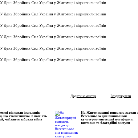
Додати коментар
Роздрукувати
мирі відкрили інсталяцію
На Житомирщині тривають заходи 
и, що стали тишею» в пам’ять
Всесвітнього дня вишиванки:
ей, чиї життя забрала війна
культурно-мистецькі платформи,
виставки та благодійні виступи