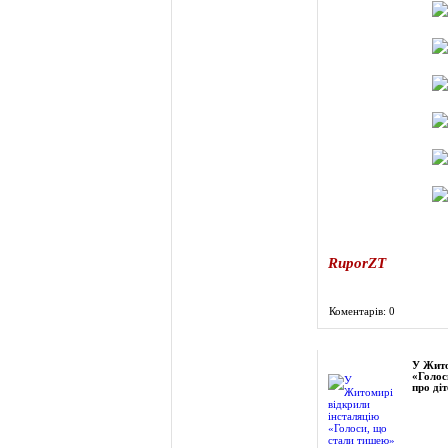
RuporZT
Коментарів: 0
Фоторепортаж
У Жито
«Голос
про діт