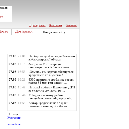
ом для
ого
Про проект
Контакти
Реклама
Досьє
Довідники
Обласні новини
07.08
22:08
На Херсонщині загинув Захисник
з Житомирської області
07.08
17:15
Завтра на Житомирщині
попрощаються із Захисником
07.08
16:53
«Заміна» сім-картки обернулася
кредитами: поліцейські З ...
07.08
16:21
4300 незаконно зрубаних дерев і
понад 34 млн грн шкоди: ...
07.08
15:49
На трасі поблизу Коростеня ДТП
за участі трьох авто, ру ...
07.08
15:46
У Бердичівському районі
поліцейські взяли під варту під ...
07.08
14:59
Віктор Градівський: 47 дітей
пільгових категорій з Жито ...
Погода
Житомир
вологість: