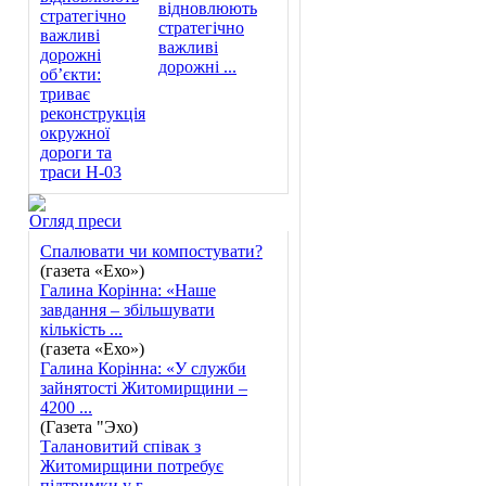
відновлюють
стратегічно
важливі
дорожні ...
Огляд преси
Спалювати чи компостувати?
(газета «Ехо»)
Галина Корінна: «Наше
завдання – збільшувати
кількість ...
(газета «Ехо»)
Галина Корінна: «У служби
зайнятості Житомирщини –
4200 ...
(Газета "Эхо)
Талановитий співак з
Житомирщини потребує
підтримки у г ...