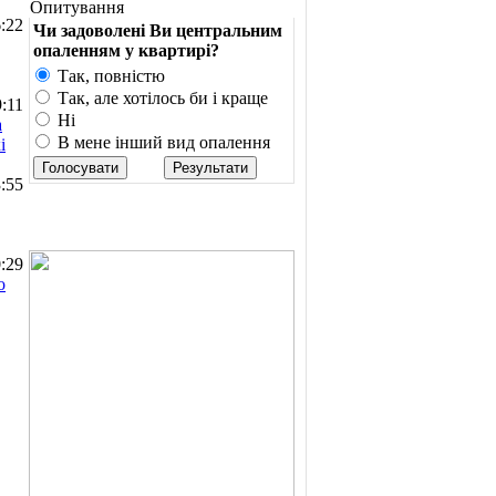
Опитування
:22
Чи задоволені Ви центральним
опаленням у квартирі?
Так, повністю
Так, але хотілось би і краще
:11
Ні
а
В мене інший вид опалення
і
:55
:29
о