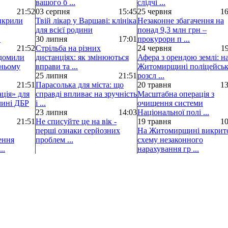
вашого б ...
слідчі ...
21:52
03 серпня
15:45
25 червня
16
икрили
Твій лікар у Варшаві: клініка
Незаконне збагачення на
для всієї родини
понад 9,3 млн грн –
.
30 липня
17:01
прокурори п ...
21:52
Стрільба на різних
24 червня
19
ідомили
дистанціях: як змінюються
Афера з орендою землі: н
шньому
вправи та ...
Житомирщині поліцейськ
25 липня
21:51
розсл ...
21:51
Парасолька для міста: що
20 травня
13
ація» для
справді впливає на зручність
Масштабна операція з
лині ДБР
і ...
очищення системи
23 липня
14:03
Національної полі ...
21:51
Не списуйте це на вік -
19 травня
10
перші ознаки серйозних
На Житомирщині викрит
ення
проблем ...
схему незаконного
..
нарахування гр ...