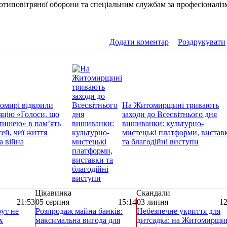
типовітряної оборони та спеціальним службам за професіоналіз
Додати коментар
Роздрукувати
омирі відкрили
На Житомирщині тривають
яцію «Голоси, що
заходи до Всесвітнього дня
тишею» в пам’ять
вишиванки: культурно-
тей, чиї життя
мистецькі платформи, вистав
а війна
та благодійні виступи
Цікавинка
Скандали
21:53
05 серпня
15:14
03 липня
12
ут не
Розпродаж майна банків:
Небезпечне укриття для
х
максимальна вигода для
дитсадка: на Житомирщи