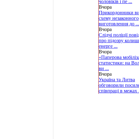
чоловіків і пе ...
Вчора
Прикордонники в
схему незаконного
виготовлення до ..
Вчора
Слідчі поліції пов
про підозру коли
енерге ...
Вчора
«Паперова мобіліз
статистики: на Во
ви ...
Вчора
Україна та Литва
обговорили посил
співпраці в межах .