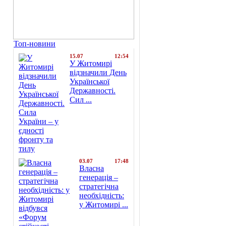
Топ-новини
15.07
12:54
У Житомирі
відзначили День
Української
Державності.
Сил ...
03.07
17:48
Власна
генерація –
стратегічна
необхідність:
у Житомирі ...