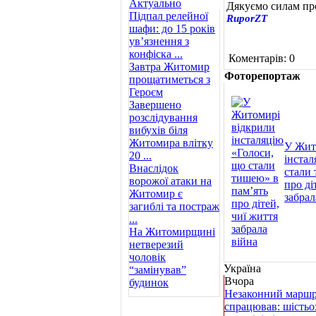
Актуально
Дякуємо силам про
Підпал релейної
RuporZT
шафи: до 15 років
ув’язнення з
конфіска ...
Коментарів: 0
Завтра Житомир
Фоторепортаж
прощатиметься з
Героєм
Завершено
розслідування
вибухів біля
Житомира влітку
У Жит
20 ...
інстал
Внаслідок
стали 
ворожої атаки на
про ді
Житомир є
забрал
загиблі та постраж
...
На Житомирщині
нетверезий
чоловік
Україна
“замінував”
Вчора
будинок
Незаконний маршр
спрацював: шістьо