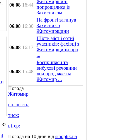
Житомирщині
м.
06.08
16:44
попрощалися із
Захисником
На фронті загинув
Захисник з
06.08
16:30
Житомирщини
Шість міст і сотні
учасників: фахівці з
06.08
16:17
Житомирщини про
...
Боєприпаси та
вибухові речовини
06.08
15:48
«на продаж»: на
Житомир ...
ки
Погода
Житомир
вологість:
тиск:
:32
вітер:
ні
Погода на 10 днів від
sinoptik.ua