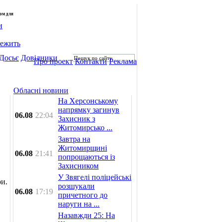
лом для
и
лежить
Досьє
Довідники
Про проект
Контакти
Реклама
Обласні новини
На Херсонському
напрямку загинув
06.08
22:04
Захисник з
Житомирсько ...
Завтра на
Житомирщині
06.08
21:41
попрощаються із
Захисником
У Звягелі поліцейські
ри.
розшукали
06.08
17:19
причетного до
наруги на ...
Назавжди 25: На