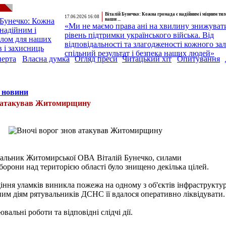
Віталій Бунечко: Кожна громада є надійним і міцним ти
17.06.2026 16:08
наши ...
«Ми не маємо права ані на хвилину знижуват
рівень підтримки українського війська. Від
відповідальності та злагодженості кожного за
спільний результат і безпека наших людей»
перта
Власна думка
Огляд преси
Читацький хіт
Опитування
 новини
в атакував Житомирщину
чальник Житомирської ОВА Віталій Бунечко, силами
борони над територією області було знищено декілька цілей.
діння уламків виникла пожежа на одному з об'єктів інфраструкту
им діям рятувальників ДСНС її вдалося оперативно ліквідувати.
альні роботи та відповідні слідчі дії.