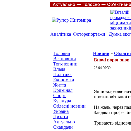
Аналітика
Фоторепортажи
Думка екс
Головна
Новини
»
Обласні
Всі новини
Вночі ворог зно
Топ-новини
26.04 09:30
Влада
Політика
Економіка
Життя
Кримінал
Як повідомляє на
Спорт
протиповітряної о
Культура
Обласні новини
На жаль, через па
Україна
Завдяки професійн
Цитати
Актуально
Тривають відновлюв
Скандали