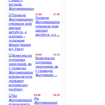
25.06
17:58
Громади
Житомирщини
отримали нові
шкільні
автобуси, а о ...
19.06
15:33
Комплексна
підтримка
захисників: як
у громадах
Житомирщ ...
03.06
16:59
На
Житомирщині