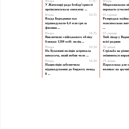
Вчора
17:07
Вчора
У Житомирі рада безбар’єрності
Мікрохвильова пі
проінспектувала оновлену ...
переваги сучасної 
Вчора
16:35
05 серпня
Влада Бородянки має
Розпродаж майна 
відшкодувати 4,4 млн грн за
максимальна виг
фіктивн ...
...
Вчора
16:35
03 серпня
Виключили з військового обліку
Твій лікар у Варш
близько 1200 осіб: поліц ...
всієї родини
Вчора
16:34
30 липня
На Буковині поліція затримала
Стрільба на різни
вимагача, який побив чоло ...
змінюються вправи
Вчора
16:34
25 липня
Нацполіція забезпечила
Парасолька для м
відшкодування до бюджету понад
впливає на зручніст
8 ...