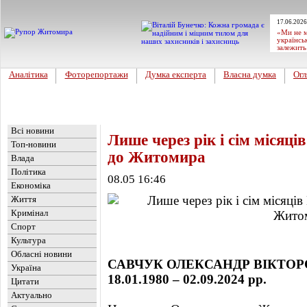
17.06.2026
«Ми не м
українсь
залежить
Аналітика
Фоторепортажи
Думка експерта
Власна думка
Огл
Головна
Новини
»
Обласні новини
Всі новини
Лише через рік і сім місяці
Топ-новини
до Житомира
Влада
Політика
08.05 16:46
Економіка
Життя
Кримінал
Спорт
Культура
Обласні новини
САВЧУК ОЛЕКСАНДР ВІКТО
Україна
18.01.1980 – 02.09.2024 рр.
Цитати
Актуально