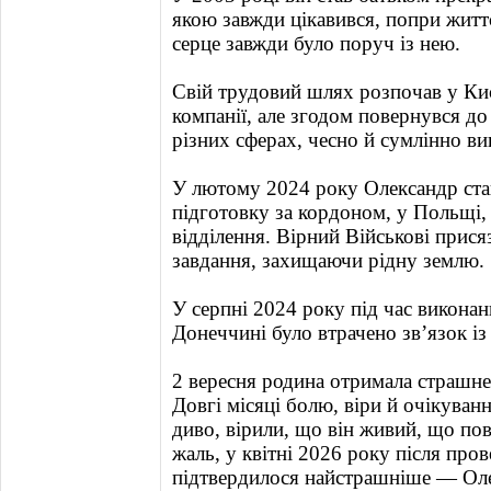
якою завжди цікавився, попри житт
серце завжди було поруч із нею.
Свій трудовий шлях розпочав у Киє
компанії, але згодом повернувся д
різних сферах, чесно й сумлінно в
У лютому 2024 року Олександр ста
підготовку за кордоном, у Польщі,
відділення. Вірний Військові прися
завдання, захищаючи рідну землю.
У серпні 2024 року під час викона
Донеччині було втрачено зв’язок і
2 вересня родина отримала страшне
Довгі місяці болю, віри й очікуван
диво, вірили, що він живий, що пове
жаль, у квітні 2026 року після пр
підтвердилося найстрашніше — Оле