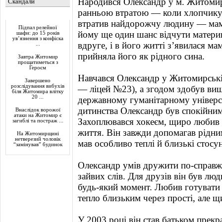
Народився Олександр у м. Житомир
Скандали
ранньою втратою — коли хлопчику 
Актуально
втратив найдорожчу людину — маму
Підпал релейної
йому ще один шанс відчути матер
шафи: до 15 років
ув’язнення з конфіска
вдруге, і в його житті з’явилася м
...
прийняла його як рідного сина.
Завтра Житомир
прощатиметься з
Героєм
Навчався Олександр у Житомирській
Завершено
розслідування вибухів
— ліцей №23), а згодом здобув вищ
біля Житомира влітку
20 ...
державному гуманітарному універс
дитинства Олександр був спокійним
Внаслідок ворожої
атаки на Житомир є
Захоплювався хокеєм, щиро любив к
загиблі та постраж ...
життя. Він завжди допомагав рідни
На Житомирщині
нетверезий чоловік
мав особливо теплі й близькі стос
“замінував” будинок
Олександр умів дружити по-справж
зайвих слів. Для друзів він був лю
будь-який момент. Любив готувати
тепло близьким через прості, але щи
У 2003 році він став батьком прекр