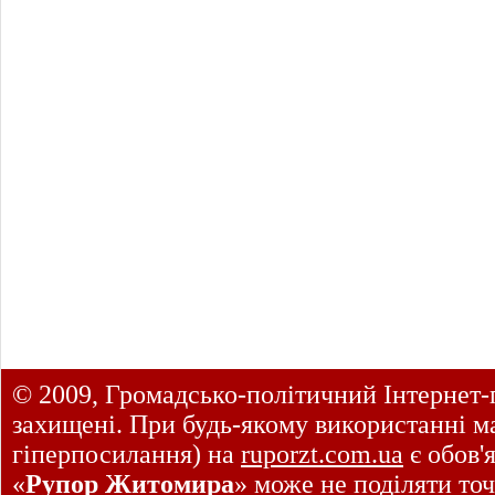
© 2009, Громадсько-політичний Інтернет-
захищені. При будь-якому використанні ма
гіперпосилання) на
ruporzt.com.ua
є обов'
«
Рупор Житомира
» може не поділяти точ