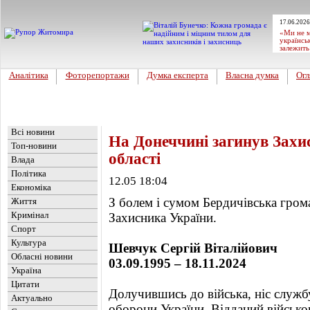
17.06.2026
«Ми не м
українсь
залежить
Аналітика
Фоторепортажи
Думка експерта
Власна думка
Огл
Головна
Новини
»
Обласні новини
Всі новини
На Донеччині загинув Захи
Топ-новини
області
Влада
Політика
12.05 18:04
Економіка
З болем і сумом Бердичівська гром
Життя
Кримінал
Захисника України.
Спорт
Культура
Шевчук Сергій Віталійович
Обласні новини
03.09.1995 – 18.11.2024
Україна
Цитати
Долучившись до війська, ніс служб
Актуально
оборони України. Відданий військов