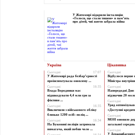
Фоторепортаж
У Житомирі відкрили інсталяцію
«Голоси, що стали тишею» в пам’ять
про дітей, чиї життя забрала війна
Україна
Цікавинка
Сьогодні
17:07
Сьогодні
У Житомирі рада безбар’єрності
Відбулося перше 
проінспектувала оновлену ...
Міністра внутрішні
Сьогодні
16:35
Сьогодні
Влада Бородянки має
Напередодні Дня 
відшкодувати 4,4 млн грн за
відзначив 20 моло
фіктивн ...
Сьогодні
Уряд оптимізува
Сьогодні
16:35
Виключили з військового обліку
«Доступні кредити 
близько 1200 осіб: поліц ...
Сьогодні
МОН оновило дер
Сьогодні
16:34
На Буковині поліція затримала
загальної середньої
вимагача, який побив чоло ...
Сьогодні
У Держрибагентст
Сьогодні
16:34