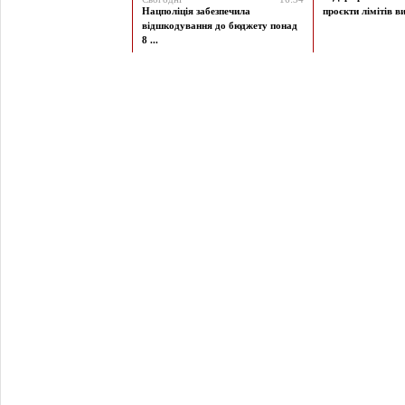
Нацполіція забезпечила
проєкти лімітів ви
відшкодування до бюджету понад
8 ...