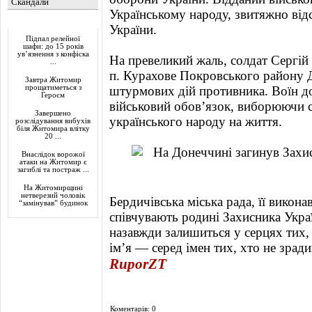
Скандали
Українському народу, звитяжно відс
Актуально
України.
Підпал релейної
шафи: до 15 років
ув’язнення з конфіска
На превеликий жаль, солдат Сергій
...
п. Курахове Покровського району Д
Завтра Житомир
прощатиметься з
штурмових дій противника. Воїн д
Героєм
військовий обов’язок, виборюючи 
Завершено
українського народу на життя.
розслідування вибухів
біля Житомира влітку
20 ...
Внаслідок ворожої
атаки на Житомир є
загиблі та постраж ...
На Житомирщині
нетверезий чоловік
Бердичівська міська рада, її викон
“замінував” будинок
співчувають родині Захисника Украї
назавжди залишиться у серцях тих, 
ім’я — серед імен тих, хто не зради
RuporZT
Коментарів: 0