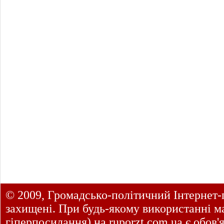
© 2009, Громадсько-політичний Інтернет-
захищені. При будь-якому використанні ма
гіперпосилання) на
ruporzt.com.ua
є обов'