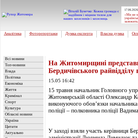
17.06.2026
«Ми не м
українсь
залежить
Аналітика
Фоторепортажи
Думка експерта
Власна думка
Огл
Головна
Новини
»
Обласні новини
Всі новини
На Житомирщині представи
Топ-новини
Бердичівського райвідділу п
Влада
Політика
15.05 16:42
Економіка
15 травня начальник Головного упра
Життя
Кримінал
Житомирській області Олександр К
Спорт
виконуючого обов’язки начальника
Культура
поліції – полковника поліції Вадим
Обласні новини
Україна
Цитати
У заході взяли участь керівниця Бе
Актуально
адміністрації Людмила Димидюк та 