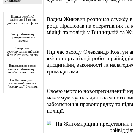
Скандали
Актуально
Підпал релейної
Вадим Жикевич розпочав службу в 
шафи: до 15 років
ув’язнення з конфіска
році. Працював на оперативних та к
...
міліції та поліції у Вінницькій та 
Завтра Житомир
прощатиметься з
Героєм
Завершено
Під час заходу Олександр Ковтун а
розслідування вибухів
біля Житомира влітку
якісної організації роботи райвідд
20 ...
дисципліни, законності та налагодж
Внаслідок ворожої
атаки на Житомир є
громадянами.
загиблі та постраж ...
На Житомирщині
нетверезий чоловік
“замінував” будинок
Своєю чергою новопризначений кер
максимум зусиль для належного ви
забезпечення правопорядку та підв
поліції.