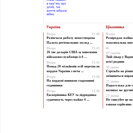
Україна
Цікавинка
Вчора
21:40
Вчора
Розпочала роботу новостворена
Розпродаж майна 
Палата регіональних молод ...
максимальна виг
...
Вчора
15:41
26 тис доларів США за вивезення
03 серпня
військовослужбовця із б ...
Твій лікар у Варш
всієї родини
Вчора
15:41
Понад 20 мільйонів осіб перетнули
30 липня
кордон України з поча ...
Стрільба на різни
змінюються вправи
Вчора
15:40
На кордоні виявили старовинні
25 липня
годинники
Парасолька для м
впливає на зручніст
Вчора
15:40
Екскерівника КЕУ та підрядника
23 липня
судитимуть через майже 4 ...
Не списуйте це на
ознаки серйозних 