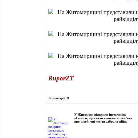
RuporZT
Коментарів: 0
Фоторепортаж
У Житомирі відкрили інсталяцію
«Голоси, що стали тишею» в пам’ять
про дітей, чиї життя забрала війна