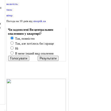
вологість:
о
тиск:
вітер:
Погода на 10 днів від
sinoptik.ua
и
Опитування
в
Чи задоволені Ви центральним
опаленням у квартирі?
Так, повністю
Так, але хотілось би і краще
Ні
В мене інший вид опалення