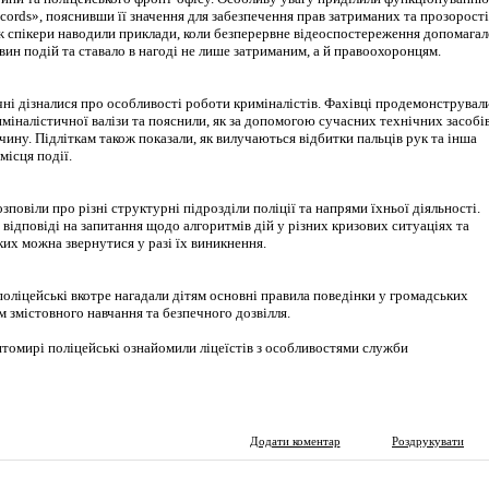
ords», пояснивши її значення для забезпечення прав затриманих та прозорості
ож спікери наводили приклади, коли безперервне відеоспостереження допомагал
вин подій та ставало в нагоді не лише затриманим, а й правоохоронцям.
чні дізналися про особливості роботи криміналістів. Фахівці продемонструвал
иміналістичної валізи та пояснили, як за допомогою сучасних технічних засобі
чину. Підліткам також показали, як вилучаються відбитки пальців рук та інша
місця події.
зповіли про різні структурні підрозділи поліції та напрями їхньої діяльності.
відповіді на запитання щодо алгоритмів дій у різних кризових ситуаціях та
ких можна звернутися у разі їх виникнення.
поліцейські вкотре нагадали дітям основні правила поведінки у громадських
м змістовного навчання та безпечного дозвілля.
Додати коментар
Роздрукувати