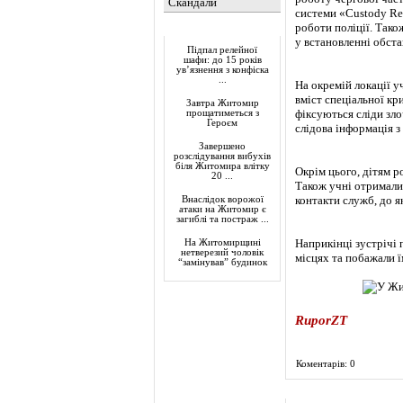
Скандали
системи «Custody Rec
роботи поліції. Так
Актуально
у встановленні обста
Підпал релейної
шафи: до 15 років
ув’язнення з конфіска
...
На окремій локації у
вміст спеціальної кр
Завтра Житомир
фіксуються сліди зло
прощатиметься з
Героєм
слідова інформація з 
Завершено
розслідування вибухів
біля Житомира влітку
Окрім цього, дітям ро
20 ...
Також учні отримали 
контакти служб, до я
Внаслідок ворожої
атаки на Житомир є
загиблі та постраж ...
Наприкінці зустрічі 
На Житомирщині
нетверезий чоловік
місцях та побажали ї
“замінував” будинок
RuporZT
Коментарів: 0
Фоторепортаж