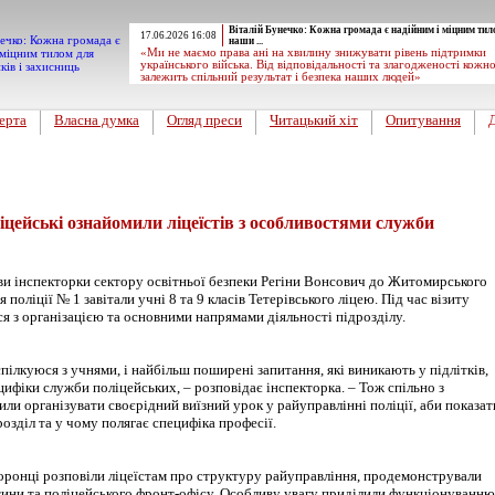
Віталій Бунечко: Кожна громада є надійним і міцним тил
17.06.2026 16:08
наши ...
«Ми не маємо права ані на хвилину знижувати рівень підтримки
українського війська. Від відповідальності та злагодженості кожн
залежить спільний результат і безпека наших людей»
ерта
Власна думка
Огляд преси
Читацький хіт
Опитування
вини
цейські ознайомили ліцеїстів з особливостями служби
иви інспекторки сектору освітньої безпеки Регіни Вонсович до Житомирського
поліції № 1 завітали учні 8 та 9 класів Тетерівського ліцею. Під час візиту
я з організацією та основними напрямами діяльності підрозділу.
 спілкуюся з учнями, і найбільш поширені запитання, які виникають у підлітків,
ифіки служби поліцейських, – розповідає інспекторка. – Тож спільно з
ли організувати своєрідний виїзний урок у райуправлінні поліції, аби показат
розділ та у чому полягає специфіка професії.
ронці розповіли ліцеїстам про структуру райуправління, продемонстрували
тини та поліцейського фронт-офісу. Особливу увагу приділили функціонуванню