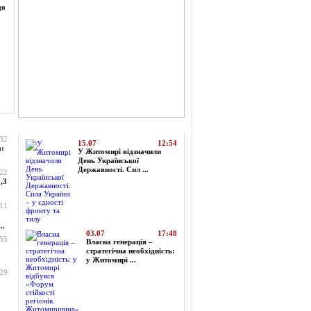
до
Топ-новини
:32
15.07
12:54
а:
У Житомирі відзначили
День Української
Державності. Сил ...
:22
,3
:11
..
03.07
17:48
:55
Власна генерація –
стратегічна необхідність:
у Житомирі ...
:29