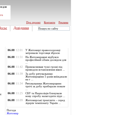
ом для
ого
Про проект
Контакти
Реклама
Досьє
Довідники
Обласні новини
06.08
12:01
У Житомирі правоохоронці
затримали торговця зброєю
06.08
11:51
На Житомирщині відбувся
професійний обмін досвідом для
...
06.08
11:42
Привласнював чужі гроші під
приводом встановлення вікон ...
06.08
11:39
За добу рятувальники
Житомирщини 5 разів виїжджали
на г ...
06.08
11:34
Рятувальники Житомирщини
тричі за добу прибирали повале
...
06.08
11:25
СБУ та Нацполіція блокували
и
нову спробу налагодити підп ...
06.08
10:09
Житомирські триатлети – серед
лідерів чемпіонату Україн ...
Погода
Житомир