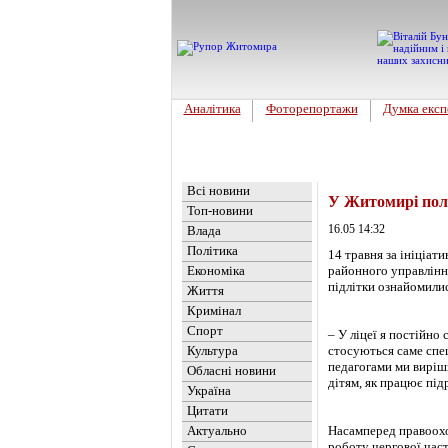
Аналітика
Фоторепортажи
Думка експ
Головна
Новини
»
Обласні но
Всі новини
У Житомирі полі
Топ-новини
16.05 14:32
Влада
Політика
14 травня за ініціат
Економіка
районного управління 
підлітки ознайомилис
Життя
Кримінал
Спорт
– У ліцеї я постійно
Культура
стосуються саме спец
педагогами ми виріши
Обласні новини
дітям, як працює під
Україна
Цитати
Актуально
Насамперед правоохо
роботу чергової час