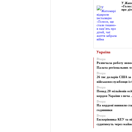
У Жито
«Голос
про діт
Україна
Вчора
Розпочала роботу ново
Палата регіональних мо
Вчора
26 тис доларів США за
військовослужбовця із б
Вчора
Понад 20 мільйонів осі
кордон України з поча ..
Вчора
На кордоні виявили ст
годинники
Вчора
Екскерівника КЕУ та п
судитимуть через майже 