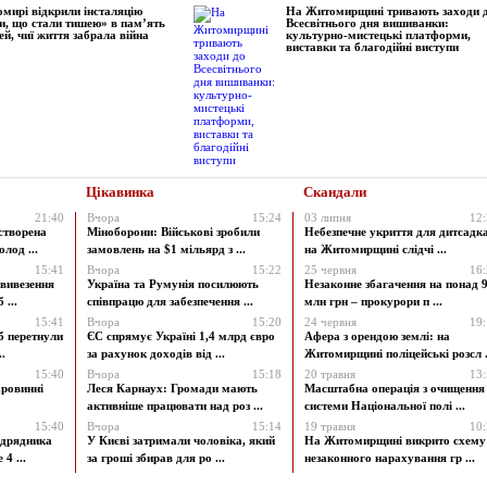
мирі відкрили інсталяцію
На Житомирщині тривають заходи 
и, що стали тишею» в пам’ять
Всесвітнього дня вишиванки:
ей, чиї життя забрала війна
культурно-мистецькі платформи,
виставки та благодійні виступи
Цікавинка
Скандали
21:40
Вчора
15:24
03 липня
12
створена
Міноборони: Військові зробили
Небезпечне укриття для дитсадк
лод ...
замовлень на $1 мільярд з ...
на Житомирщині слідчі ...
15:41
Вчора
15:22
25 червня
16
 вивезення
Україна та Румунія посилюють
Незаконне збагачення на понад 9
 ...
співпрацю для забезпечення ...
млн грн – прокурори п ...
15:41
Вчора
15:20
24 червня
19
б перетнули
ЄС спрямує Україні 1,4 млрд євро
Афера з орендою землі: на
.
за рахунок доходів від ...
Житомирщині поліцейські розсл .
15:40
Вчора
15:18
20 травня
13
аровинні
Леся Карнаух: Громади мають
Масштабна операція з очищення
активніше працювати над роз ...
системи Національної полі ...
15:40
Вчора
15:14
19 травня
10
ідрядника
У Києві затримали чоловіка, який
На Житомирщині викрито схему
4 ...
за гроші збирав для ро ...
незаконного нарахування гр ...