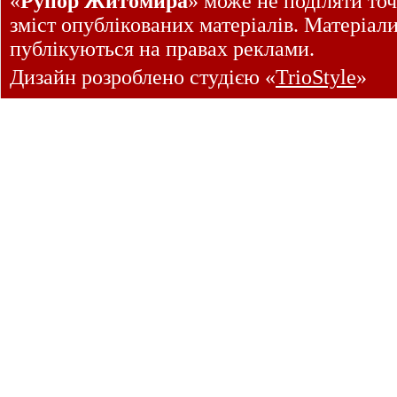
«
Рупор Житомира
» може не поділяти точ
зміст опублікованих матеріалів. Матеріал
публікуються на правах реклами.
Дизайн розроблено студією «
TrioStyle
»