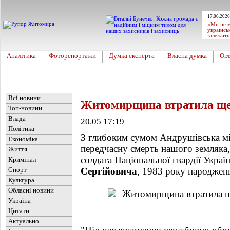
17.06.2026
«Ми не м
українсь
залежить
Аналітика
Фоторепортажи
Думка експерта
Власна думка
Огл
Головна
Новини
»
Обласні новини
Всі новини
Житомирщина втратила ще 
Топ-новини
Влада
20.05 17:19
Політика
З глибоким сумом Андрушівська мі
Економіка
передчасну смерть нашого земляка
Життя
солдата Національної гвардії Украї
Кримінал
Спорт
Сергійовича
, 1983 року народжен
Культура
Обласні новини
Україна
Цитати
Актуально