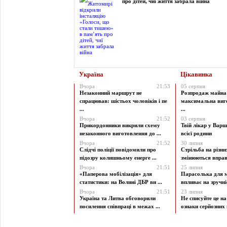
про дітей, чиї життя забрала війна
Україна
Цікавинка
Вчора
21:53
05 серпня
Незаконний маршрут не
Розпродаж майна 
спрацював: шістьох чоловіків і пе
максимальна виг
...
...
Вчора
21:52
03 серпня
Прикордонники викрили схему
Твій лікар у Варш
незаконного виготовлення до ...
всієї родини
Вчора
21:52
30 липня
Слідчі поліції повідомили про
Стрільба на різни
підозру колишньому енерге ...
змінюються вправи
Вчора
21:51
25 липня
«Паперова мобілізація» для
Парасолька для м
статистики: на Волині ДБР ви ...
впливає на зручніст
Вчора
21:51
23 липня
Україна та Литва обговорили
Не списуйте це на
посилення співпраці в межах ...
ознаки серйозних 