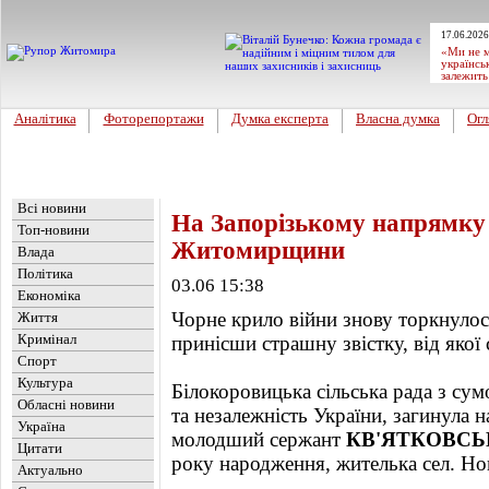
17.06.2026
«Ми не м
українсь
залежить
Аналітика
Фоторепортажи
Думка експерта
Власна думка
Огл
Головна
Новини
»
Обласні новини
Всі новини
На Запорізькому напрямку 
Топ-новини
Житомирщини
Влада
Політика
03.06 15:38
Економіка
Чорне крило війни знову торкнулос
Життя
Кримінал
принісши страшну звістку, від якої 
Спорт
Культура
Білокоровицька сільська рада з с
Обласні новини
та незалежність України, загинула
Україна
молодший сержант
КВ'ЯТКОВСЬК
Цитати
року народження, жителька сел. Но
Актуально