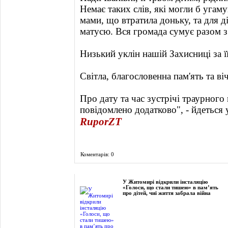
Немає таких слів, які могли б угам
мами, що втратила доньку, та для д
матусю. Вся громада сумує разом з
Низький уклін нашій Захисниці за її
Світла, благословенна пам'ять та віч
Про дату та час зустрічі траурного
повідомлено додатково", - йдеться 
RuporZT
Коментарів: 0
Фоторепортаж
У Житомирі відкрили інсталяцію
«Голоси, що стали тишею» в пам’ять
про дітей, чиї життя забрала війна