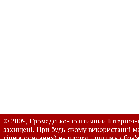
© 2009, Громадсько-політичний Інтернет-
захищені. При будь-якому використанні ма
гіперпосилання) на
ruporzt.com.ua
є обов'