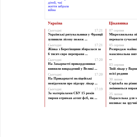
Україна
Цікавинка
Сьогодні
17:21
07 серпня
Українські рятувальники у Франції
Мікрохвильова пі
зупинили лісову пожеж ...
переваги сучасної 
Сьогодні
17:21
05 серпня
Жінка з Берегівщини збиралася за
Розпродаж майна 
6 тисяч євро переправи ...
максимальна виг
...
Сьогодні
17:20
На Закарпатті прикордонники
03 серпня
виявили викрадений у Великі ...
Твій лікар у Варш
всієї родини
Сьогодні
17:20
На Прикарпатті поліцейські
30 липня
повідомили про підозру лікар ...
Стрільба на різни
змінюються вправи
Сьогодні
17:19
За матеріалами СБУ 15 років
25 липня
тюрми отримав агент фсб, як ...
Парасолька для м
впливає на зручніст