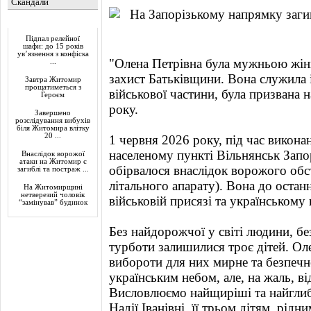
Скандали
Актуально
Підпал релейної
шафи: до 15 років
ув’язнення з конфіска
"Олена Петрівна була мужньою жінк
...
захист Батьківщини. Вона служила 
Завтра Житомир
прощатиметься з
військової частини, була призвана 
Героєм
року.
Завершено
розслідування вибухів
біля Житомира влітку
20 ...
1 червня 2026 року, під час викона
населеному пункті Вільнянськ Запорі
Внаслідок ворожої
атаки на Житомир є
обірвалося внаслідок ворожого обс
загиблі та постраж ...
літального апарату). Вона до оста
На Житомирщині
нетверезий чоловік
військовій присязі та українському 
“замінував” будинок
Без найдорожчої у світі людини, бе
турботи залишилися троє дітей. Ол
вибороти для них мирне та безпечн
українським небом, але, на жаль, ві
Висловлюємо найщиріші та найглиб
Надії Іванівні, її трьом дітям, рід