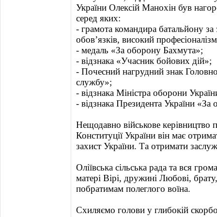
України Олексій Манохін був наго
серед яких:
- грамота командира батальйону за
обов’язків, високий професіоналізм,
- медаль «За оборону Бахмута»;
- відзнака «Учасник бойових дій»;
- Почесний нагрудний знак Головн
службу»;
- відзнака Міністра оборони Украї
- відзнака Президента України «За 
Нещодавно військове керівництво 
Конституції України він має отрима
захист України. Та отримати заслуж
Оліївська сільська рада та вся гро
матері Вірі, дружині Любові, брату,
побратимам полеглого воїна.
Схиляємо голови у глибокій скорбот