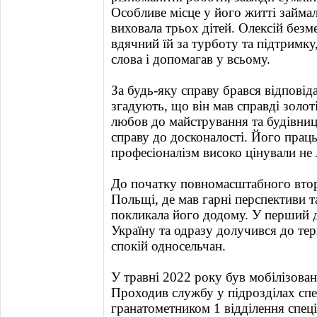
Особливе місце у його житті займа
виховала трьох дітей. Олексій безм
вдячний їй за турботу та підтримку,
слова і допомагав у всьому.
За будь-яку справу брався відповід
згадують, що він мав справді золот
любов до майстрування та будівниц
справу до досконалості. Його працьо
професіоналізм високо цінували не 
До початку повномасштабного втор
Польщі, де мав гарні перспективи т
покликала його додому. У перший д
Україну та одразу долучився до те
спокій односельчан.
У травні 2022 року був мобілізова
Проходив службу у підрозділах спе
гранатометником 1 відділення спец