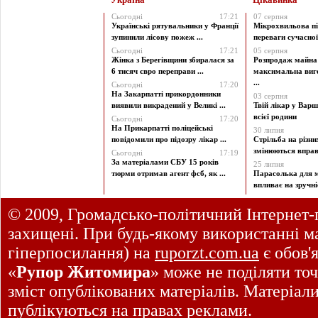
Сьогодні
17:21
07 серпня
Українські рятувальники у Франції
Мікрохвильова пі
зупинили лісову пожеж ...
переваги сучасної 
Сьогодні
17:21
05 серпня
Жінка з Берегівщини збиралася за
Розпродаж майна 
6 тисяч євро переправи ...
максимальна виг
...
Сьогодні
17:20
На Закарпатті прикордонники
03 серпня
виявили викрадений у Великі ...
Твій лікар у Варш
всієї родини
Сьогодні
17:20
На Прикарпатті поліцейські
30 липня
повідомили про підозру лікар ...
Стрільба на різни
змінюються вправи
Сьогодні
17:19
За матеріалами СБУ 15 років
25 липня
тюрми отримав агент фсб, як ...
Парасолька для м
впливає на зручніст
© 2009, Громадсько-політичний Інтернет-
захищені. При будь-якому використанні ма
гіперпосилання) на
ruporzt.com.ua
є обов'
«
Рупор Житомира
» може не поділяти точ
зміст опублікованих матеріалів. Матеріал
публікуються на правах реклами.