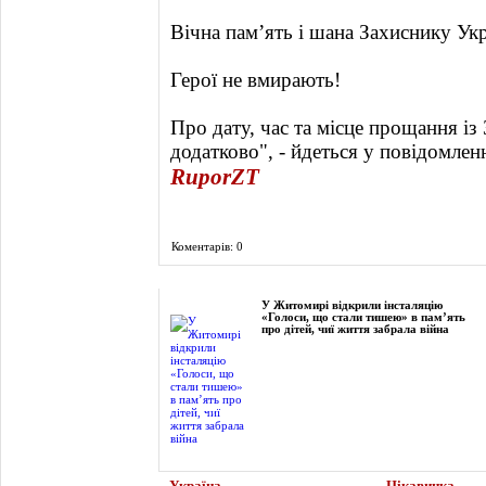
Вічна пам’ять і шана Захиснику Ук
Герої не вмирають!
Про дату, час та місце прощання і
додатково", - йдеться у повідомленн
RuporZT
Коментарів: 0
Фоторепортаж
У Житомирі відкрили інсталяцію
«Голоси, що стали тишею» в пам’ять
про дітей, чиї життя забрала війна
Україна
Цікавинка