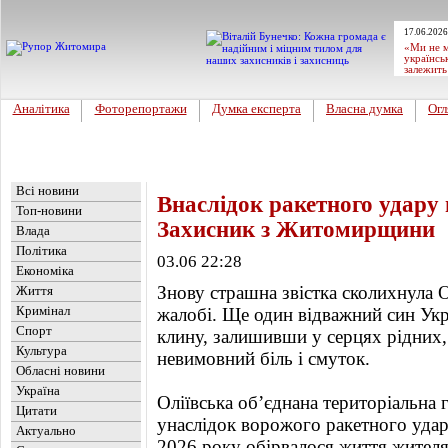
17.06.2026
«Ми не м
українсь
залежить
Аналітика
Фоторепортажи
Думка експерта
Власна думка
Огл
Головна
Новини
»
Обласні новини
Всі новини
Внаслідок ракетного удару 
Топ-новини
Захисник з Житомирщини
Влада
Політика
03.06 22:28
Економіка
Знову страшна звістка сколихнула 
Життя
Кримінал
жалобі. Ще один відважний син Ук
Спорт
клину, залишивши у серцях рідних, 
Культура
невимовний біль і смуток.
Обласні новини
Україна
Оліївська об’єднана територіальна
Цитати
унаслідок ворожого ракетного удар
Актуально
2026 року обірвалося життя жителя