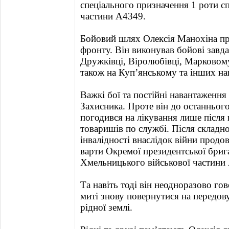
спеціального призначення 1 роти с
частини А4349.
Бойовий шлях Олексія Манохіна про
фронту. Він виконував бойові завд
Дружківці, Віролюбівці, Марковому
також на Куп’янському та інших н
Важкі бої та постійні навантаження
Захисника. Проте він до останнього
погодився на лікування лише після
товаришів по службі. Після складно
інвалідності внаслідок війни продо
варти Окремої президентської бриг
Хмельницького військової частини
Та навіть тоді він неодноразово го
миті знову повернутися на передову
рідної землі.