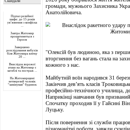
Скандали
громади, мужнього Захисника Укра
Актуально
Анатолійовича.
Підпал релейної
шафи: до 15 років
ув’язнення з конфіска
...
Завтра Житомир
прощатиметься з
Героєм
Завершено
розслідування вибухів
"Олексій був людиною, яка з перш
біля Житомира влітку
20 ...
вторгнення без вагань стала на зах
кожного з нас.
Внаслідок ворожої
атаки на Житомир є
загиблі та постраж ...
Майбутній воїн народився 31 березн
На Житомирщині
нетверезий чоловік
Закінчив дев’ять класів Троковицьк
“замінував” будинок
професійно-технічного училища, де
Наприкінці навчання був призваний
Спочатку проходив її у Гайсині Він
Луцьку.
Після повернення зі служби працю
різноманітні роботи, завжди сумлі