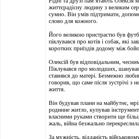
Рідні та друзі пам’ятають Олексія 
життєрадісну людину з великим сер
сумно. Він умів підтримати, допом
слово для кожного.
Його великою пристрастю був футб
піклувався про котів і собак, які з
коротких приїздів додому між бой
Олексій був відповідальним, чесним
Піклувався про молодших, шанува
ставився до матері. Безмежно люб
говорив, що саме після зустрічі з
життя.
Він будував плани на майбутнє, мр
родинне житло, купував інструмент
власними руками створити ще більш
жаль, війна безжально перекреслила ц
За мужність, відданість військовом