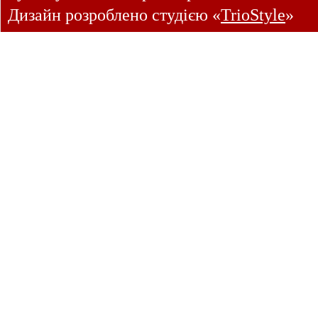
Дизайн розроблено студією «
TrioStyle
»