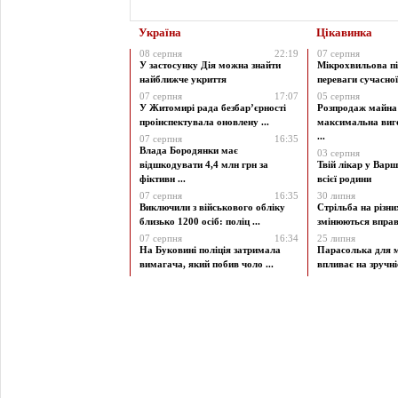
Україна
Цікавинка
08 серпня
22:19
07 серпня
У застосунку Дія можна знайти
Мікрохвильова пі
найближче укриття
переваги сучасної 
07 серпня
17:07
05 серпня
У Житомирі рада безбар’єрності
Розпродаж майна 
проінспектувала оновлену ...
максимальна виг
...
07 серпня
16:35
Влада Бородянки має
03 серпня
відшкодувати 4,4 млн грн за
Твій лікар у Варш
фіктивн ...
всієї родини
07 серпня
16:35
30 липня
Виключили з військового обліку
Стрільба на різни
близько 1200 осіб: поліц ...
змінюються вправи
07 серпня
16:34
25 липня
На Буковині поліція затримала
Парасолька для м
вимагача, який побив чоло ...
впливає на зручніст