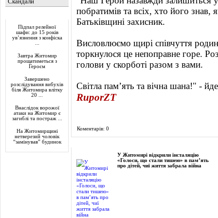
"Наш Герой назавжди залишиться у 
Скандали
побратимів та всіх, хто його знав, 
Актуально
Батьківщині захисник.
Підпал релейної
шафи: до 15 років
ув’язнення з конфіска
Висловлюємо щирі співчуття родині
...
торкнулося це непоправне горе. Роз
Завтра Житомир
прощатиметься з
голови у скорботі разом з вами.
Героєм
Завершено
Світла пам’ять та вічна шана!" - йд
розслідування вибухів
біля Житомира влітку
RuporZT
20 ...
Внаслідок ворожої
атаки на Житомир є
загиблі та постраж ...
Коментарів: 0
На Житомирщині
нетверезий чоловік
“замінував” будинок
Фоторепортаж
У Житомирі відкрили інсталяцію
«Голоси, що стали тишею» в пам’ять
про дітей, чиї життя забрала війна