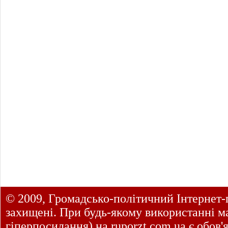
© 2009, Громадсько-політичний Інтернет-
захищені. При будь-якому використанні ма
гіперпосилання) на
ruporzt.com.ua
є обов'