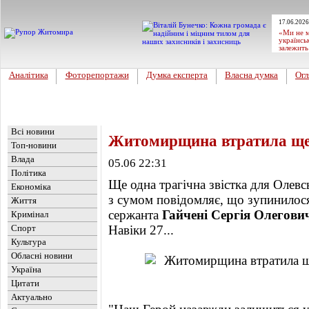
17.06.2026
«Ми не м
українсь
залежить
Аналітика
Фоторепортажи
Думка експерта
Власна думка
Огл
Головна
Новини
»
Обласні новини
Всі новини
Житомирщина втратила ще 
Топ-новини
Влада
05.06 22:31
Політика
Ще одна трагічна звістка для Олевс
Економіка
з сумом повідомляє, що зупинилося
Життя
сержанта
Гайчені Сергія Олегови
Кримінал
Спорт
Навіки 27...
Культура
Обласні новини
Україна
Цитати
Актуально