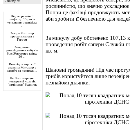
Скандали
рослинністю, що значно ускладнює
Актуально
Попри це фахівці продовжують метр
Підпал релейної
аби зробити її безпечною для люде
шафи: до 15 років
ув’язнення з конфіска
...
Завтра Житомир
прощатиметься з
За минулу добу обстежено 107,13 кв
Героєм
проведення робіт сапери Служби п
Завершено
кв. м.
розслідування вибухів
біля Житомира влітку
20 ...
Внаслідок ворожої
атаки на Житомир є
Шановні громадяни! Під час прогул
загиблі та постраж ...
грибів користуйтеся лише перевіре
На Житомирщині
незнайомі ділянки.
нетверезий чоловік
“замінував” будинок