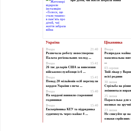
про дітей, чиї життя забрала війна
Україна
Цікавинка
Вчора
21:40
Вчора
Розпочала роботу новостворена
Розпродаж майна 
Палата регіональних молод ...
максимальна виг
...
Вчора
15:41
26 тис доларів США за вивезення
03 серпня
військовослужбовця із б ...
Твій лікар у Варш
всієї родини
Вчора
15:41
Понад 20 мільйонів осіб перетнули
30 липня
кордон України з поча ...
Стрільба на різни
змінюються вправи
Вчора
15:40
На кордоні виявили старовинні
25 липня
годинники
Парасолька для м
впливає на зручніст
Вчора
15:40
Екскерівника КЕУ та підрядника
23 липня
судитимуть через майже 4 ...
Не списуйте це на
ознаки серйозних 