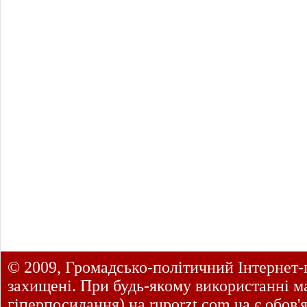
© 2009, Громадсько-політичний Інтернет-
захищені. При будь-якому використанні ма
гіперпосилання) на
ruporzt.com.ua
є обов'