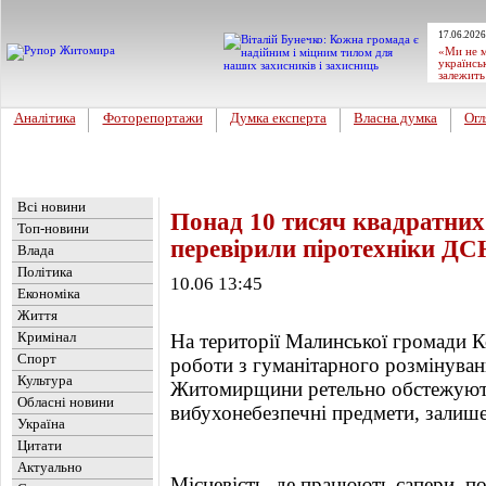
17.06.2026
«Ми не м
українсь
залежить
Аналітика
Фоторепортажи
Думка експерта
Власна думка
Огл
Головна
Новини
»
Обласні новини
Всі новини
Понад 10 тисяч квадратних 
Топ-новини
перевірили піротехніки Д
Влада
Політика
10.06 13:45
Економіка
Життя
Кримінал
На території Малинської громади 
Спорт
роботи з гуманітарного розмінува
Культура
Житомирщини ретельно обстежують
Обласні новини
вибухонебезпечні предмети, залише
Україна
Цитати
Актуально
Місцевість, де працюють сапери, п