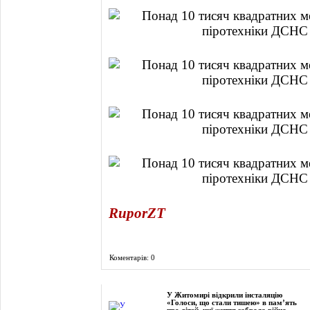
RuporZT
Коментарів: 0
Фоторепортаж
У Житомирі відкрили інсталяцію
«Голоси, що стали тишею» в пам’ять