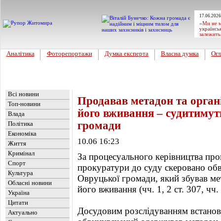
17.06.2026
«Ми не м
українсь
залежить
Аналітика
Фоторепортажи
Думка експерта
Власна думка
Огл
Головна
Новини
»
Обласні новини
Всі новини
Продавав метадон та орган
Топ-новини
його вживання – судитимут
Влада
громади
Політика
Економіка
10.06 16:23
Життя
Кримінал
За процесуального керівництва про
Спорт
прокуратури до суду скеровано об
Культура
Овруцької громади, який збував ме
Обласні новини
його вживання (чч. 1, 2 ст. 307, чч.
Україна
Цитати
Досудовим розслідуванням встанов
Актуально