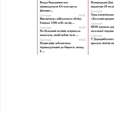
Влада Бородянки має
Напередодні Дня 
відшкодувати 4,4 млн грн за
відзначив 20 моло
фіктивн ...
Сьогодні
Уряд оптимізува
Сьогодні
16:35
Виключили з військового обліку
«Доступні кредити 
близько 1200 осіб: поліц ...
Сьогодні
МОН оновило дер
Сьогодні
16:34
На Буковині поліція затримала
загальної середньої
вимагача, який побив чоло ...
Сьогодні
У Держрибагентст
Сьогодні
16:34
Нацполіція забезпечила
проєкти лімітів ви
відшкодування до бюджету понад
8 ...