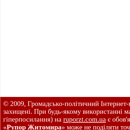
© 2009, Громадсько-політичний Інтернет-
захищені. При будь-якому використанні ма
гіперпосилання) на
ruporzt.com.ua
є обов'
«
Рупор Житомира
» може не поділяти точ