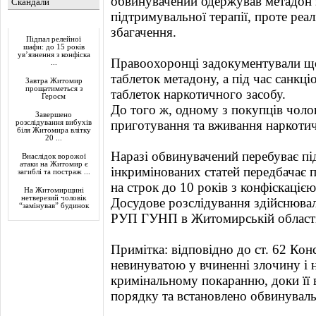
обвинувачений одержував метадон 
Скандали
підтримувальної терапії, проте реа
Актуально
збагачення.
Підпал релейної
шафи: до 15 років
ув’язнення з конфіска
Правоохоронці задокументували щ
...
таблеток метадону, а під час санк
Завтра Житомир
прощатиметься з
таблеток наркотичного засобу.
Героєм
До того ж, одному з покупців чоло
Завершено
приготування та вживання наркотич
розслідування вибухів
біля Житомира влітку
20 ...
Наразі обвинувачений перебуває пі
Внаслідок ворожої
атаки на Житомир є
інкримінованих статей передбачає п
загиблі та постраж ...
на строк до 10 років з конфіскацією
На Житомирщині
нетверезий чоловік
Досудове розслідування здійснюва
“замінував” будинок
РУП ГУНП в Житомирській області
Примітка: відповідно до ст. 62 Кон
невинуватою у вчиненні злочину і 
кримінальному покаранню, доки її 
порядку та встановлено обвинувал