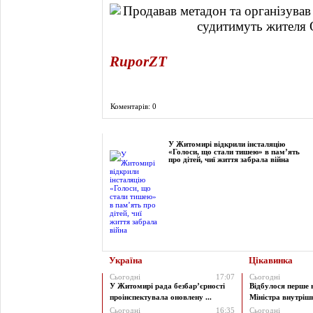
RuporZT
Коментарів: 0
Фоторепортаж
У Житомирі відкрили інсталяцію
«Голоси, що стали тишею» в пам’ять
про дітей, чиї життя забрала війна
Україна
Цікавинка
Сьогодні
17:07
Сьогодні
У Житомирі рада безбар’єрності
Відбулося перше 
проінспектувала оновлену ...
Міністра внутрішні
Сьогодні
16:35
Сьогодні