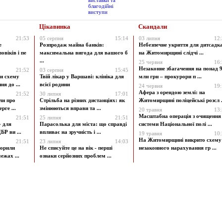
Цікавинка
Скандали
21:53
05 серпня
15:14
03 липня
12
е
Розпродаж майна банків:
Небезпечне укриття для дитсадк
овіків і пе
максимальна вигода для вашого б
на Житомирщині слідчі ...
...
25 червня
16
Незаконне збагачення на понад 9
21:52
03 серпня
15:45
и схему
Твій лікар у Варшаві: клініка для
млн грн – прокурори п ...
я до ...
всієї родини
24 червня
19
Афера з орендою землі: на
21:52
30 липня
17:01
ли про
Стрільба на різних дистанціях: як
Житомирщині поліцейські розсл .
рге ...
змінюються вправи та ...
20 травня
13
Масштабна операція з очищення
21:51
25 липня
21:51
» для
Парасолька для міста: що справді
системи Національної полі ...
БР ви ...
впливає на зручність і ...
19 травня
10
На Житомирщині викрито схему
21:51
23 липня
14:03
ворили
Не списуйте це на вік - перші
незаконного нарахування гр ...
ежах ...
ознаки серйозних проблем ...