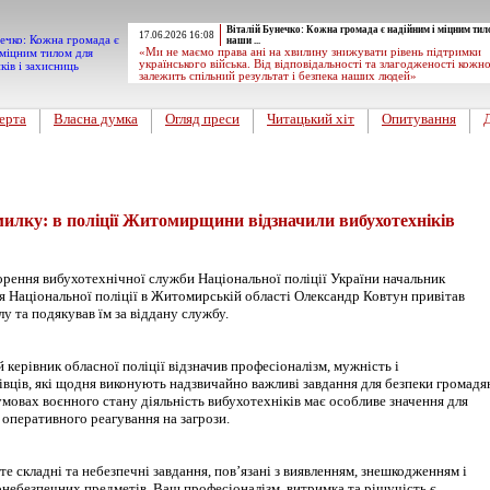
Віталій Бунечко: Кожна громада є надійним і міцним тил
17.06.2026 16:08
наши ...
«Ми не маємо права ані на хвилину знижувати рівень підтримки
українського війська. Від відповідальності та злагодженості кожн
залежить спільний результат і безпека наших людей»
ерта
Власна думка
Огляд преси
Читацький хіт
Опитування
вини
милку: в поліції Житомирщини відзначили вибухотехніків
орення вибухотехнічної служби Національної поліції України начальник
я Національної поліції в Житомирській області Олександр Ковтун привітав
лу та подякував їм за віддану службу.
 керівник обласної поліції відзначив професіоналізм, мужність і
івців, які щодня виконують надзвичайно важливі завдання для безпеки громадя
умовах воєнного стану діяльність вибухотехніків має особливе значення для
 оперативного реагування на загрози.
 складні та небезпечні завдання, пов’язані з виявленням, знешкодженням і
небезпечних предметів. Ваш професіоналізм, витримка та рішучість є