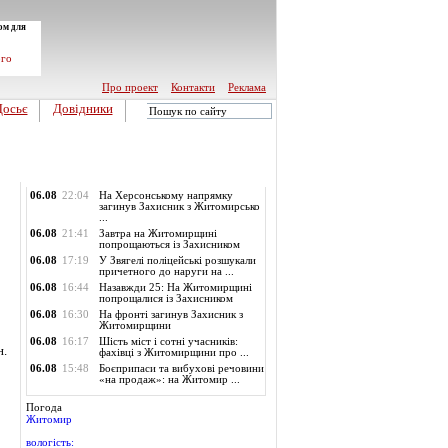
ом для
ого
Про проект
Контакти
Реклама
Досьє
Довідники
Обласні новини
06.08
22:04
На Херсонському напрямку
загинув Захисник з Житомирсько
...
06.08
21:41
Завтра на Житомирщині
попрощаються із Захисником
06.08
17:19
У Звягелі поліцейські розшукали
причетного до наруги на ...
06.08
16:44
Назавжди 25: На Житомирщині
попрощалися із Захисником
06.08
16:30
На фронті загинув Захисник з
Житомирщини
06.08
16:17
Шість міст і сотні учасників:
н.
фахівці з Житомирщини про ...
06.08
15:48
Боєприпаси та вибухові речовини
«на продаж»: на Житомир ...
Погода
Житомир
вологість: