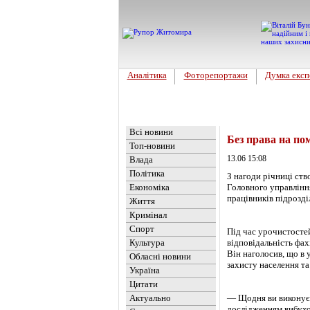
Аналітика
Фоторепортажи
Думка експ
Головна
Новини
»
Обласні но
Всі новини
Без права на по
Топ-новини
13.06 15:08
Влада
Політика
З нагоди річниці ств
Економіка
Головного управлінн
працівників підрозді
Життя
Кримінал
Спорт
Під час урочистостей
Культура
відповідальність фах
Він наголосив, що в 
Обласні новини
захисту населення та
Україна
Цитати
Актуально
— Щодня ви виконуєте
дослідженням вибухо