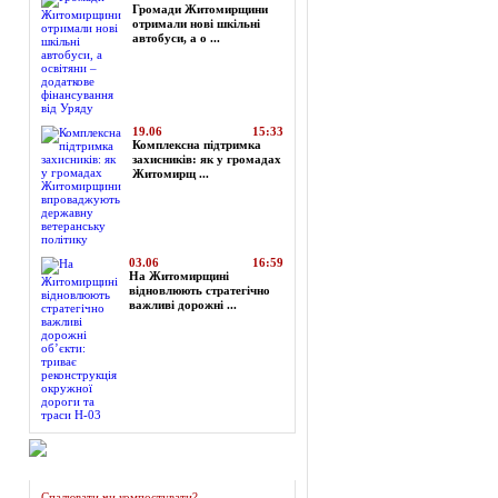
Громади Житомирщини
отримали нові шкільні
автобуси, а о ...
19.06
15:33
Комплексна підтримка
захисників: як у громадах
Житомирщ ...
03.06
16:59
На Житомирщині
відновлюють стратегічно
важливі дорожні ...
Огляд преси
Спалювати чи компостувати?