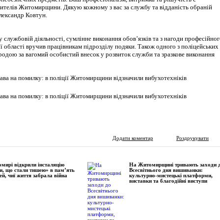
ителів Житомирщини. Дякую кожному з вас за службу та відданість обраній
лександр Ковтун.
 у службовій діяльності, сумлінне виконання обов’язків та з нагоди професійно
ії області вручив працівникам підрозділу подяки. Також одного з поліцейських
родою за вагомий особистий внесок у розвиток служби та зразкове виконання
Додати коментар
Роздрукувати
мирі відкрили інсталяцію
На Житомирщині тривають заходи 
и, що стали тишею» в пам’ять
Всесвітнього дня вишиванки:
ей, чиї життя забрала війна
культурно-мистецькі платформи,
виставки та благодійні виступи