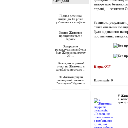
Скандали
запорукою безпеки ж
справі, — зазначив О
Актуально
Підпал релейної
шафи: до 15 років
За високі результати
ув’язнення з конфіска
...
свята очільник поліц
було відзначено наго
Завтра Житомир
поставлених завдань.
прощатиметься з
Героєм
Завершено
розслідування вибухів
біля Житомира влітку
20 ...
Внаслідок ворожої
RuporZT
атаки на Житомир є
загиблі та постраж ...
На Житомирщині
нетверезий чоловік
Коментарів: 0
“замінував” будинок
Фоторепортаж
У Жито
«Голос
про діт