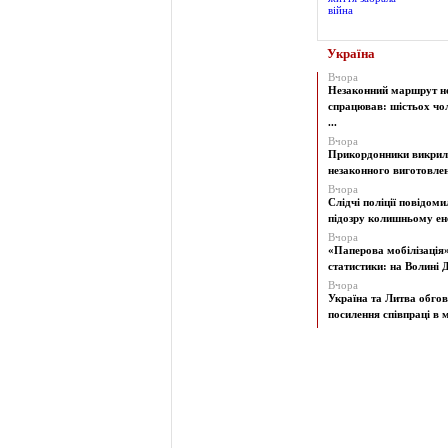
Україна
Вчора
Незаконний маршрут н
спрацював: шістьох чол
...
Вчора
Прикордонники викрил
незаконного виготовленн
Вчора
Слідчі поліції повідоми
підозру колишньому ене
Вчора
«Паперова мобілізація
статистики: на Волині Д
Вчора
Україна та Литва обго
посилення співпраці в м