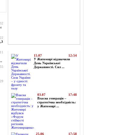
:32
а:
:22
,3
Топ-новини
:11
15.07
12:54
У Житомирі відзначили
..
День Української
:55
Державності. Сил ...
:29
03.07
17:48
Власна генерація –
стратегічна необхідність:
у Житомирі ...
25.06
17:58