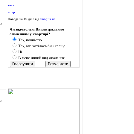
тиск:
вітер:
Погода на 10 днів від
sinoptik.ua
го
Опитування
Чи задоволені Ви центральним
опаленням у квартирі?
Так, повністю
Так, але хотілось би і краще
Ні
В мене інший вид опалення
до