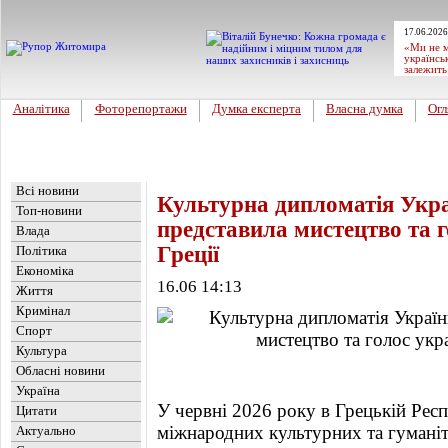
17.06.2026
«Ми не м
українсь
залежить
Аналітика
Фоторепортажи
Думка експерта
Власна думка
Огл
Головна
Новини
»
Обласні новини
Всі новини
Культурна дипломатія Ук
Топ-новини
представила мистецтво та г
Влада
Греції
Політика
Економіка
16.06 14:13
Життя
Кримінал
Спорт
Культура
Обласні новини
Україна
У червні 2026 року в Грецькій Респ
Цитати
міжнародних культурних та гуманіт
Актуально