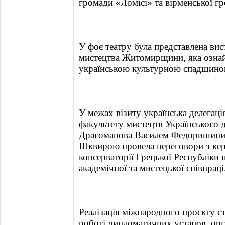
громади «Ломісі» та вірменської г
У фоє театру була представлена ви
мистецтва Житомирщини, яка ознай
українською культурною спадщино
У межах візиту українська делегаці
факультету мистецтв Українського 
Драгоманова Василем Федоришиним
Шквирою провела переговори з ке
консерваторії Грецької Республіки
академічної та мистецької співпраці
Реалізація міжнародного проєкту с
роботі дипломатичних установ, орг