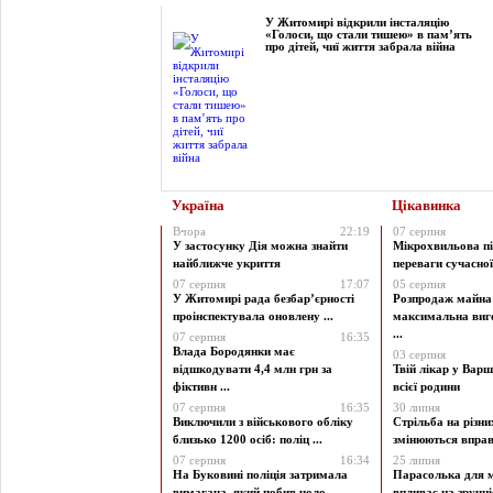
У Житомирі відкрили інсталяцію
«Голоси, що стали тишею» в пам’ять
про дітей, чиї життя забрала війна
Україна
Цікавинка
Вчора
22:19
07 серпня
У застосунку Дія можна знайти
Мікрохвильова пі
найближче укриття
переваги сучасної 
07 серпня
17:07
05 серпня
У Житомирі рада безбар’єрності
Розпродаж майна 
проінспектувала оновлену ...
максимальна виг
...
07 серпня
16:35
Влада Бородянки має
03 серпня
відшкодувати 4,4 млн грн за
Твій лікар у Варш
фіктивн ...
всієї родини
07 серпня
16:35
30 липня
Виключили з військового обліку
Стрільба на різни
близько 1200 осіб: поліц ...
змінюються вправи
07 серпня
16:34
25 липня
На Буковині поліція затримала
Парасолька для м
вимагача, який побив чоло ...
впливає на зручніст