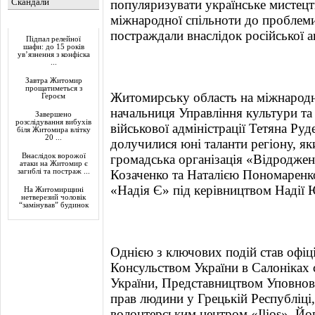
Скандали
популяризувати українське мистецт
міжнародної спільноти до проблеми 
Актуально
постраждали внаслідок російської аг
Підпал релейної
шафи: до 15 років
ув’язнення з конфіска
...
Завтра Житомир
прощатиметься з
Житомирську область на міжнародн
Героєм
начальниця Управління культури т
Завершено
розслідування вибухів
військової адміністрації Тетяна Руд
біля Житомира влітку
20 ...
долучилися юні таланти регіону, як
Внаслідок ворожої
громадська організація «Відродженн
атаки на Житомир є
загиблі та постраж ...
Козаченко та Наталією Пономаренко
«Надія Є» під керівництвом Надії
На Житомирщині
нетверезий чоловік
“замінував” будинок
Однією з ключових подій став офіц
Консульством України в Салоніках
України, Представництвом Уповнов
прав людини у Грецькій Республіці,
волонтерським центром «Ilios». Йо