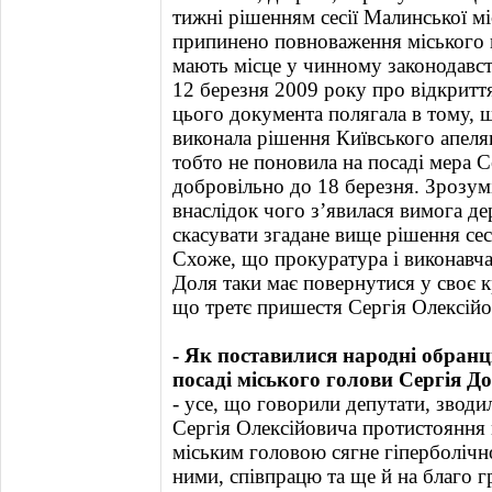
тижні рішенням сесії Малинської мі
припинено повноваження міського 
мають місце у чинному законодавстві
12 березня 2009 року про відкритт
цього документа полягала в тому, 
виконала рішення Київського апеля
тобто не поновила на посаді мера С
добровільно до 18 березня. Зрозумі
внаслідок чого з’явилася вимога д
скасувати згадане вище рішення сес
Схоже, що прокуратура і виконавча
Доля таки має повернутися у своє 
що третє пришестя Сергія Олексійо
- Як поставилися народні обранц
посаді міського голови Сергія До
- усе, що говорили депутати, зводи
Сергія Олексійовича протистояння 
міським головою сягне гіперболіч
ними, співпрацю та ще й на благо г