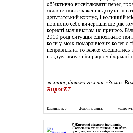
об’єктивно висвітлювати перед гром
скласти повноваження депутат я го
депутатський корпус, і колишній мі
повністю себе вичерпали ще рік том
користі малинчанам не принесе. Бі
2010 році ситуація однозначно пог
коли у моїх помаранчевих колег є ті
неправильна, то важко сподіватись 
продуктивну співпрацю у форматі н
за матеріалами газети «Замок Во
RuporZT
Коментарів: 0
Додати коментар
Роздрукув
Фоторепортаж
У Житомирі відкрили інсталяцію
«Голоси, що стали тишею» в пам’ять
про дітей, чиї життя забрала війна