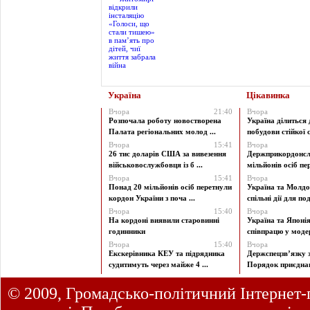
Україна
Цікавинка
Вчора
21:40
Вчора
Розпочала роботу новостворена
Україна ділиться
Палата регіональних молод ...
побудови стійкої с
Вчора
15:41
Вчора
26 тис доларів США за вивезення
Держприкордонсл
військовослужбовця із б ...
мільйонів осіб пер
Вчора
15:41
Вчора
Понад 20 мільйонів осіб перетнули
Україна та Молд
кордон України з поча ...
спільні дії для под
Вчора
15:40
Вчора
На кордоні виявили старовинні
Україна та Японі
годинники
співпрацю у модерн
Вчора
15:40
Вчора
Екскерівника КЕУ та підрядника
Держспецзв’язку 
судитимуть через майже 4 ...
Порядок приєднан
© 2009, Громадсько-політичний Інтернет-