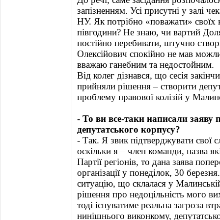
запізненням. Усі присутні у залі ч
НУ. Як потрібно «поважати» своїх 
півгодини? Не знаю, чи вартий Доля
постійно перебивати, штучно створ
Олексійович спокійно не мав можли
вважаю ганебним та недостойним.
Від колег дізнався, що сесія закінч
прийняли рішення – створити депута
проблему правової колізій у Малинс
- То ви все-таки написали заяву 
депутатського корпусу?
- Так. Я звик підтверджувати свої 
оскільки я – член команди, назва я
Партії регіонів, то дана заява поп
організації у понеділок, 30 березн
ситуацію, що склалася у Малинській
рішення про недоцільність мого ви
тоді існуватиме реальна загроза вт
нинішнього виконкому, депутатськ