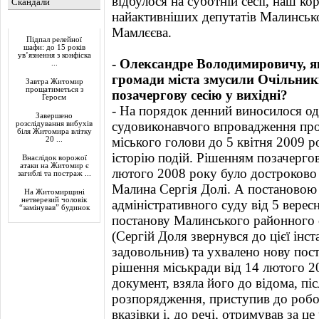
відбулося на суботній сесії, наш к
Скандали
найактивніших депутатів Малинсько
Актуально
Мамлєєва.
Підпал релейної
шафи: до 15 років
ув’язнення з конфіска
- Олександре Володимировичу, я
...
громади міста змусили Очільни
Завтра Житомир
прощатиметься з
позачергову сесію у вихідні?
Героєм
- На порядок денний виносилося од
Завершено
судовиконавчого впровадження про 
розслідування вибухів
біля Житомира влітку
міського голови до 5 квітня 2009 
20 ...
історію подій. Рішенням позачергов
Внаслідок ворожої
атаки на Житомир є
лютого 2008 року було достроково
загиблі та постраж ...
Малина Сергія Долі. А постановою
На Житомирщині
нетверезий чоловік
адміністративного суду від 5 верес
“замінував” будинок
постанову Малинського районного 
(Сергій Доля звернувся до цієї інст
задовольнив) та ухвалено нову пос
рішення міськради від 14 лютого 20
документ, взяла його до відома, пі
розпорядження, приступив до робо
вказівки і, до речі, отримував за ц