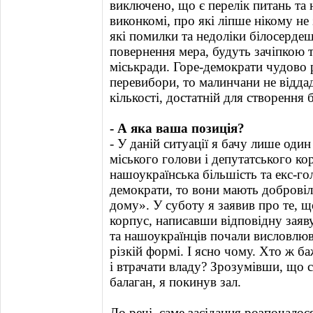
виключено, що є перелік питань т
виконкомі, про які ліпше нікому не
які помилки та недоліки білосердеш
повернення мера, будуть зачіпкою 
міськради. Горе-демократи чудово
перевибори, то малинчани не віддад
кількості, достатній для створення 
- А яка ваша позиція?
- У даній ситуації я бачу лише оди
міського голови і депутатського к
нашоукраїнська більшість та екс-го
демократи, то вони мають доброві
дому». У суботу я заявив про те, 
корпус, написавши відповідну заяву
та нашоукраїнців почали висловлюв
різкій формі. І ясно чому. Хто ж б
і втрачати владу? Зрозумівши, що с
балаган, я покинув зал.
До речі, саме засідання розпочало