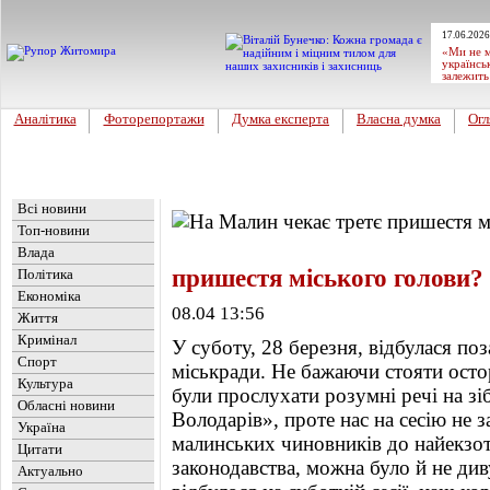
17.06.2026
«Ми не м
українсь
залежить
Аналітика
Фоторепортажи
Думка експерта
Власна думка
Огл
Головна
Новини
»
Огляд преси
Всі новини
Топ-новини
Влада
пришестя міського голови?
Політика
Економіка
08.04 13:56
Життя
Кримінал
У суботу, 28 березня, відбулася по
Спорт
міськради. Не бажаючи стояти осто
Культура
були прослухати розумні речі на зі
Обласні новини
Володарів», проте нас на сесію не 
Україна
малинських чиновників до найекзо
Цитати
законодавства, можна було й не див
Актуально