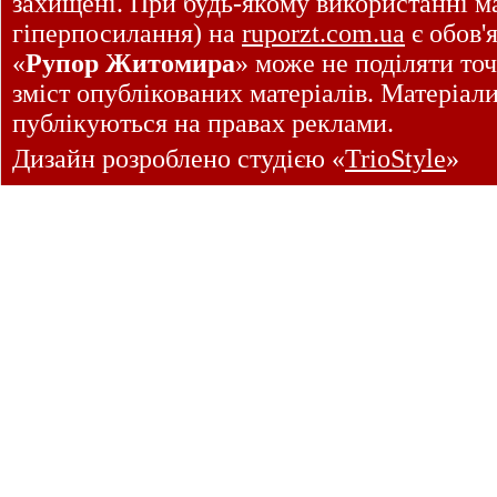
захищені. При будь-якому використанні ма
гіперпосилання) на
ruporzt.com.ua
є обов'
«
Рупор Житомира
» може не поділяти точ
зміст опублікованих матеріалів. Матеріал
публікуються на правах реклами.
Дизайн розроблено студією «
TrioStyle
»