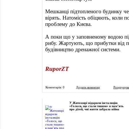
Мешканці підтопленого будинку че
вірять. Натомість обіцяють, коли п
проблему до Києва.
А поки що у заповненому водою пі
рибу. Жартують, що прибутки від п
будівництво дренажної системи.
RuporZT
Коментарів: 0
Додати коментар
Роздрукув
Фоторепортаж
У Житомирі відкрили інсталяцію
«Голоси, що стали тишею» в пам’ять
про дітей, чиї життя забрала війна