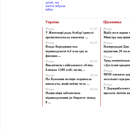
Україна
Цікавинка
Вчора
17:07
Вчора
У Житомирі рада безбар’єрності
Відбулося перше 
проінспектувала оновлену ...
Міністра внутрішні
Вчора
16:35
Вчора
Влада Бородянки має
Напередодні Дня 
відшкодувати 4,4 млн грн за
відзначив 20 моло
фіктивн ...
Вчора
Уряд оптимізува
Вчора
16:35
Виключили з військового обліку
«Доступні кредити 
близько 1200 осіб: поліц ...
Вчора
МОН оновило дер
Вчора
16:34
На Буковині поліція затримала
загальної середньої
вимагача, який побив чоло ...
Вчора
У Держрибагентст
Вчора
16:34
Нацполіція забезпечила
проєкти лімітів ви
відшкодування до бюджету понад
8 ...