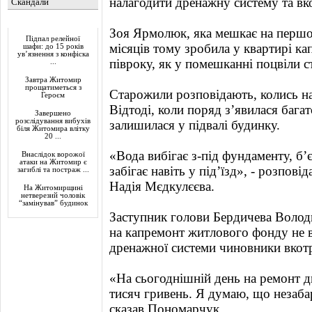
налагодити дренажну систему та вк
Скандали
Актуально
Зоя Ярмолюк, яка мешкає на першом
Підпал релейної
місяців тому зробила у квартирі к
шафи: до 15 років
ув’язнення з конфіска
півроку, як у помешканні поцвіли с
...
Завтра Житомир
прощатиметься з
Старожили розповідають, колись на
Героєм
Відтоді, коли поряд з’явилася бага
Завершено
розслідування вибухів
залишилася у підвалі будинку.
біля Житомира влітку
20 ...
«Вода вибігає з-під фундаменту, б’є
Внаслідок ворожої
атаки на Житомир є
забігає навіть у під’їзд», - розпов
загиблі та постраж ...
Надія Мєдкулєєва.
На Житомирщині
нетверезий чоловік
“замінував” будинок
Заступник голови Бердичева Воло
на капремонт житлового фонду не в
дренажної системи чиновники вкотр
«На сьогоднішній день на ремонт д
тисяч гривень. Я думаю, що незаба
сказав Пономарчук.