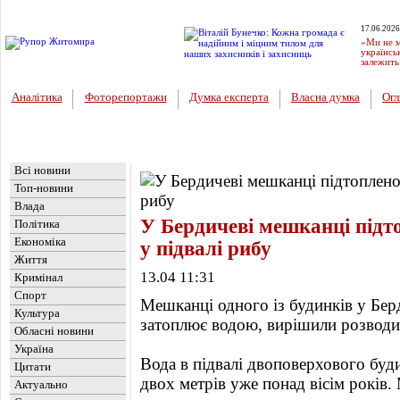
17.06.2026
«Ми не м
українсь
залежить
Аналітика
Фоторепортажи
Думка експерта
Власна думка
Огл
Головна
Новини
»
Огляд преси
Всі новини
Топ-новини
Влада
У Бердичеві мешканці підт
Політика
Економіка
у підвалі рибу
Життя
13.04 11:31
Кримінал
Спорт
Мешканці одного із будинків у Берд
Культура
затоплює водою, вирішили розводи
Обласні новини
Україна
Вода в підвалі двоповерхового буд
Цитати
двох метрів уже понад вісім років.
Актуально