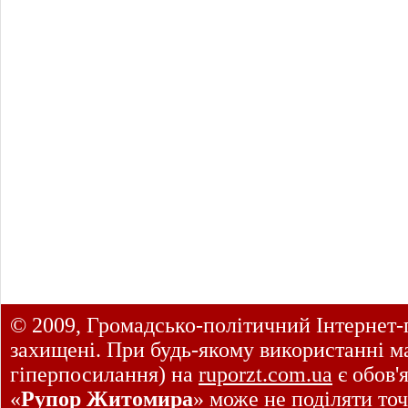
© 2009, Громадсько-політичний Інтернет-
захищені. При будь-якому використанні ма
гіперпосилання) на
ruporzt.com.ua
є обов'
«
Рупор Житомира
» може не поділяти точ