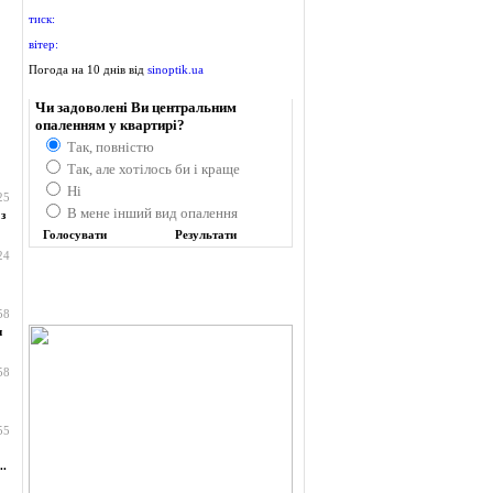
тиск:
вітер:
Погода на 10 днів від
sinoptik.ua
Опитування
Чи задоволені Ви центральним
опаленням у квартирі?
Так, повністю
Так, але хотілось би і краще
Ні
25
В мене інший вид опалення
з
24
58
н
58
55
..