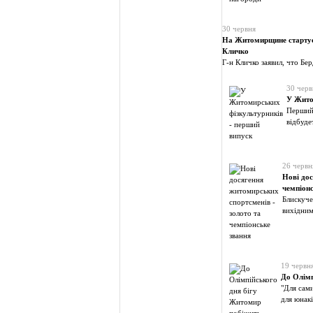
30 червня
На Житомирщине стартуе
Кличко
Г-н Кличко заявил, что Бе
30 черв
У Жито
Перший 
відбуде
26 червн
Нові дос
чемпіонс
Блискуче
вихідним
19 червн
До Олімп
"Для сами
для юнакі