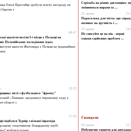
Стрільба на різних дистанціях: я
ка Олеся Пристайко здобула золоту нагороду на
змінюються вправи та ...
і Європи з
25 липня
21:
Парасолька для міста: що справ
впливає на зручність і ...
23 липня
14:
08:47
Не списуйте це на вік - перші
ькі шахісти посіли I-і місця у Польщі на
ознаки серйозних проблем ...
них Полонійських молодіжних іграх
 виступи шахісти Житомира у Польщі на традиційних
ьких
я
19:33
щина: вісті з футбольного "фронту"
нський «Хіммаш» продовжує переможну ходу у
ті області з
17:43
Скандали
і відбувся Турнір з вільної піраміди
03 липня
12:
ському спортивному більярдному клубі
Небезпечне укриття для дитсадка
нал" відбувся турнір