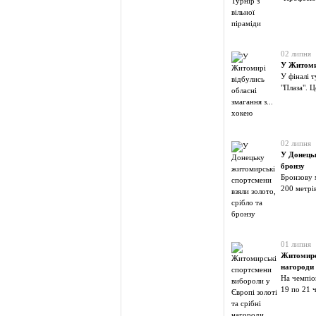
02 липня
У Житомир
У фіналі 
"Плаза". 
02 липня
У Донецьк
бронзу
Бронзову 
200 метрі
01 липня
Житомирсь
нагороди
На чемпіо
19 по 21 