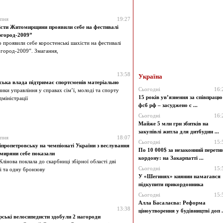
ипня
19:27
сти Житомирщини проявили себе на фестивалі
город-2009”
 проявили себе коростенські шахісти на фестивалі
город-2009”. Змагання,
13:58
Україна
ька влада підтримає спортсменів матеріально
Сьогодні
16:
ики управління у справах сім’ї, молоді та спорту
15 років ув’язнення за співпрацю 
міністрації
фсб рф – засуджено с ...
Сьогодні
16:
Майже 5 млн грн збитків на
закупівлі житла для дитбудин ...
ипня
18:07
Сьогодні
15:
іпропетровську на чемпіонаті України з веслування
По 10 000$ за незаконний перети
миряни себе показали
кордону: на Закарпатті ...
Клінова поклала до скарбниці збірної області дві
Сьогодні
15:
і та одну бронзову
У «Шегинях» киянин намагався
підкупити прикордонника
Сьогодні
15:
Алла Басалаєва: Реформа
13:38
ціноутворення у будівництві доп .
ські велосипедисти здобули 2 нагороди