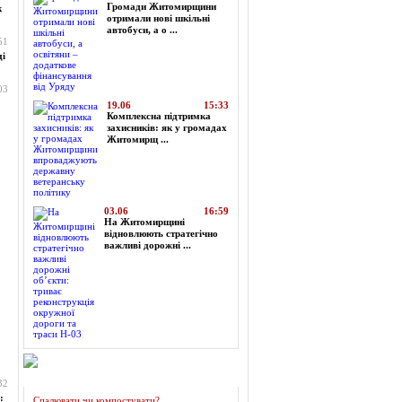
Громади Житомирщини
к
отримали нові шкільні
автобуси, а о ...
51
ді
03
19.06
15:33
Комплексна підтримка
захисників: як у громадах
Житомирщ ...
03.06
16:59
На Житомирщині
відновлюють стратегічно
важливі дорожні ...
Огляд преси
32
:
Спалювати чи компостувати?