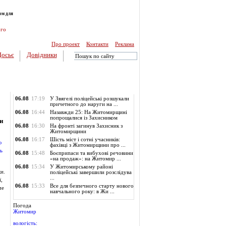
ом для
ого
Про проект
Контакти
Реклама
Досьє
Довідники
Обласні новини
06.08
17:19
У Звягелі поліцейські розшукали
причетного до наруги на ...
06.08
16:44
Назавжди 25: На Житомирщині
попрощалися із Захисником
и
06.08
16:30
На фронті загинув Захисник з
Житомирщини
06.08
16:17
Шість міст і сотні учасників:
фахівці з Житомирщини про ...
06.08
15:48
Боєприпаси та вибухові речовини
«на продаж»: на Житомир ...
06.08
15:34
У Житомирському районі
и.
поліцейські завершили розслідува
...
,
06.08
15:33
Все для безпечного старту нового
че
навчального року: в Жи ...
Погода
Житомир
вологість: