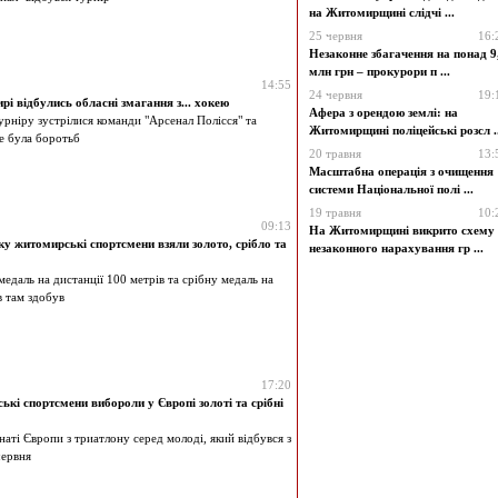
на Житомирщині слідчі ...
25 червня
16:
Незаконне збагачення на понад 9
млн грн – прокурори п ...
14:55
24 червня
19:
і відбулись обласні змагання з... хокею
Афера з орендою землі: на
турніру зустрілися команди "Арсенал Полісся" та
Житомирщині поліцейські розсл ..
Це була боротьб
20 травня
13:
Масштабна операція з очищення
системи Національної полі ...
19 травня
10:
09:13
На Житомирщині викрито схему
у житомирські спортсмени взяли золото, срібло та
незаконного нарахування гр ...
медаль на дистанції 100 метрів та срібну медаль на
в там здобув
17:20
кі спортсмени вибороли у Європі золоті та срібні
наті Європи з триатлону серед молоді, який відбувся з
червня