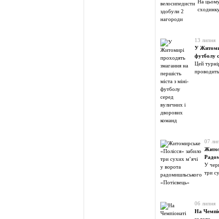
На цьому
сходинку
13 липня
У Житомир
футболу с
Цей турні
проводить
07 ли
Житом
Радом
У чер
три с
06 липня
На Чемпі