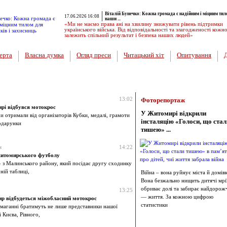
Віталій Бунечко: Кожна громада є надійним і міцним тил
17.06.2026 16:08
наши ...
«Ми не маємо права ані на хвилину знижувати рівень підтримки
українського війська. Від відповідальності та злагодженості кожн
залежить спільний результат і безпека наших людей»
ерта
Власна думка
Огляд преси
Читацький хіт
Опитування
13:02
Фоторепортаж
рі відбувся мотокрос
У Житомирі відкрили
ри отримали від організаторів Кубки, медалі, грамоти
інсталяцію «Голоси, що стал
подарунки
тишею» ...
я
14:22
 житомирського футболу
» з Малинського району, який посідає другу сходинку
ній таблиці,
Війна – вона руйнує міста й домівк
Вона безжально нищить дитячі мрії
обриває долі та забирає найдорож
13:25
— життя. За кожною цифрою
р відбудеться міжобласний мотокрос
статистики
змаганні братимуть не лише представники нашої
 і Києва, Рівного,