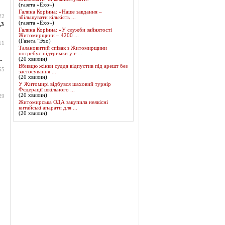
(газета «Ехо»)
Галина Корінна: «Наше завдання –
22
збільшувати кількість ...
(газета «Ехо»)
,3
Галина Корінна: «У служби зайнятості
Житомирщини – 4200 ...
(Газета "Эхо)
11
Талановитий співак з Житомирщини
потребує підтримки у г ...
.
(20 хвилин)
Вбивцю жінки суддя відпустив під арешт без
55
застосування ...
(20 хвилин)
У Житомирі відбувся шаховий турнір
Федерації шкільного ...
(20 хвилин)
29
Житомирська ОДА закупила неякісні
китайські апарати для ...
(20 хвилин)