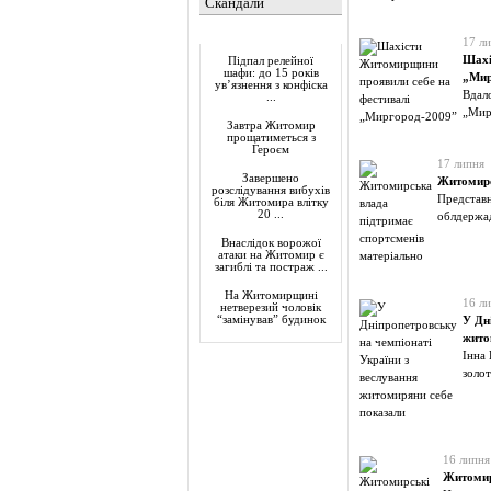
Скандали
Актуально
17 л
Шахі
Підпал релейної
шафи: до 15 років
„Мир
ув’язнення з конфіска
Вдало
...
„Мир
Завтра Житомир
прощатиметься з
Героєм
17 липня
Завершено
Житомирс
розслідування вибухів
Представн
біля Житомира влітку
20 ...
облдержад
Внаслідок ворожої
атаки на Житомир є
загиблі та постраж ...
На Житомирщині
16 л
нетверезий чоловік
“замінував” будинок
У Дн
жито
Інна 
золот
16 липня
Житомир