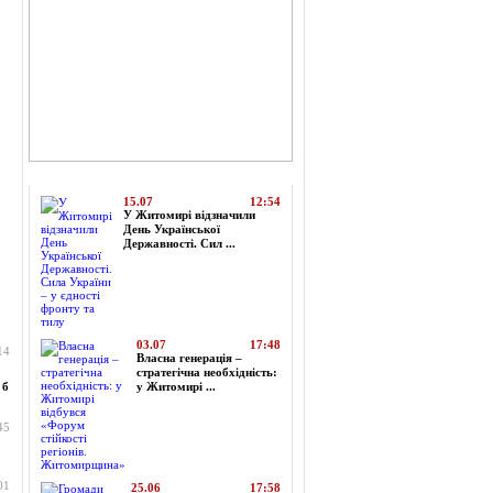
Топ-новини
15.07
12:54
У Житомирі відзначили
День Української
Державності. Сил ...
03.07
17:48
14
Власна генерація –
стратегічна необхідність:
 б
у Житомирі ...
45
01
25.06
17:58