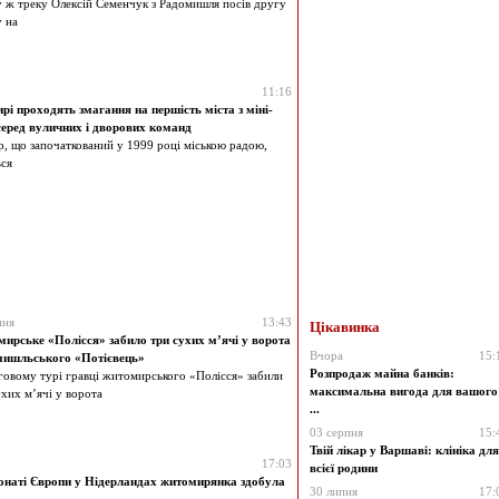
 ж треку Олексій Семенчук з Радомишля посів другу
 на
11:16
і проходять змагання на першість міста з міні-
еред вуличних і дворових команд
р, що започаткований у 1999 році міською радою,
ся
пня
13:43
Цікавинка
ирське «Полісся» забило три сухих м’ячі у ворота
Вчора
15:
ишльського «Потієвець»
Розпродаж майна банків:
говому турі гравці житомирського «Полісся» забили
максимальна вигода для вашого
ухих м’ячі у ворота
...
03 серпня
15:
Твій лікар у Варшаві: клініка для
17:03
всієї родини
онаті Європи у Нідерландах житомирянка здобула
30 липня
17: