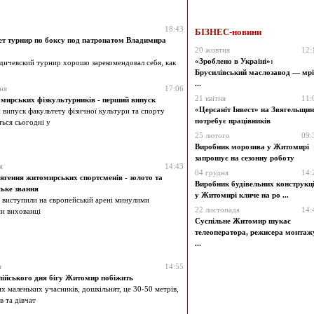
18:43
БІЗНЕС-новини
т турнир по боксу под патронатом Владимира
20 жовтня
12:
«Зроблено в Україні»:
рдичевский турнир хорошо зарекомендовал себя, как
Брусилівський маслозавод — мрі
...
ня
17:06
21 квітня
11:
мирських фізкультурників - перший випуск
«Церсаніт Інвест» на Звягельщин
випуск факультету фізичної культури та спорту
потребує працівників
ться сьогодні у
25 лютого
09:
Виробник морозива у Житомирі
запрошує на сезонну роботу
я
14:43
04 грудня
14:
ягення житомирських спортсменів - золото та
Виробник будівельних конструкц
ьке звання
у Житомирі кличе на ро ...
 виступили на європейській арені минулими
22 листопада
14:
и вихованці
Суспільне Житомир шукає
телеоператора, режисера монтаж
...
я
14:55
ійського дня бігу Житомир побіжить
х маленьких учасників, дошкільнят, це 30-50 метрів,
в та дівчат