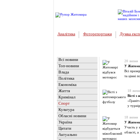
Аналітика
Фоторепортажи
Думка експ
Головна
Новини
»
Спорт
Всі новини
20 липня
Топ-новини
У Житоми
Всі призе
Влада
та цінні 
Політика
Економіка
Життя
18 липн
Вісті з
Кримінал
«Граніт
Спорт
у турнір
Культура
Обласні новини
18 липня
Україна
У Житоми
Участь у 
Цитати
області, а
Актуально