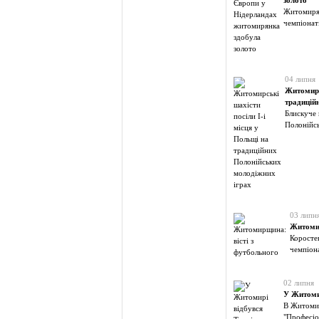
золото
Житомирян
чемпіонат
04 липня
Житомирс
традицій
Блискуче
Полонійс
03 липн
Житомир
Коросте
чемпіона
02 липня
У Житомир
В Житомир
"Професіо