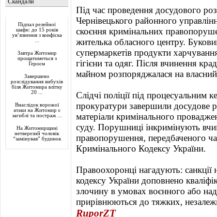
Скандали
Під час проведення досудового роз
Актуально
Чернівецького районного управлінн
Підпал релейної
скоєння кримінальних правопоруше
шафи: до 15 років
ув’язнення з конфіска
жителька обласного центру. Букови
...
супермаркетів продукти харчування,
Завтра Житомир
прощатиметься з
гігієни та одяг. Після вчинення крад
Героєм
майном розпоряджалася на власний
Завершено
розслідування вибухів
біля Житомира влітку
20 ...
Слідчі поліції під процесуальним 
прокуратури завершили досудове р
Внаслідок ворожої
атаки на Житомир є
матеріали кримінального провадже
загиблі та постраж ...
суду. Порушниці інкримінують вчи
На Житомирщині
нетверезий чоловік
правопорушення, передбаченого час
“замінував” будинок
Кримінального Кодексу України.
Правоохоронці нагадують: санкції 
кодексу України доповнено кваліф
злочину в умовах воєнного або над
прирівнюються до тяжких, незалежн
RuporZT