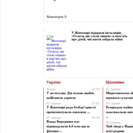
Коментарів: 0
Фоторепортаж
У Житомирі відкрили інсталяцію
«Голоси, що стали тишею» в пам’ять
про дітей, чиї життя забрала війна
Україна
Цікавинка
Вчора
22:19
07 серпня
У застосунку Дія можна знайти
Мікрохвильова пі
найближче укриття
переваги сучасної 
07 серпня
17:07
05 серпня
У Житомирі рада безбар’єрності
Розпродаж майна 
проінспектувала оновлену ...
максимальна виг
...
07 серпня
16:35
Влада Бородянки має
03 серпня
відшкодувати 4,4 млн грн за
Твій лікар у Варш
фіктивн ...
всієї родини