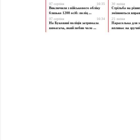
07 серпня
16:35
30 липня
Виключили з військового обліку
Стрільба на різни
близько 1200 осіб: поліц ...
змінюються вправи
07 серпня
16:34
25 липня
На Буковині поліція затримала
Парасолька для м
вимагача, який побив чоло ...
впливає на зручніст