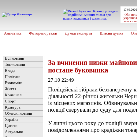
17.06.2026
«Ми не м
українсь
залежить
Аналітика
Фоторепортажи
Думка експерта
Власна думка
Огл
Головна
Новини
»
Україна
Всі новини
За вчинення низки майнови
Топ-новини
постане буковинка
Влада
Політика
27.10 22:49
Економіка
Поліцейські зібрали беззаперечну к
Життя
Кримінал
діяльності 22-річної жительки Черн
Спорт
із місцевих магазинів. Обвинуваль
Культура
поліції скерували до суду для пода
Обласні новини
Україна
У липні цього року до поліції зверн
Цитати
повідомленнями про крадіжки товар
Актуально