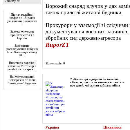
Скандали
Ворожий снаряд влучив у дах адмі
Актуально
також прилеглі житлові будинки.
Підпал релейної
шафи: до 15 років
ув’язнення з конфіска
Прокурори у взаємодії зі слідчими 
...
документування воєнних злочинів,
Завтра Житомир
прощатиметься з
збройних сил держави-агресора
Героєм
RuporZT
Завершено
розслідування вибухів
біля Житомира влітку
20 ...
Внаслідок ворожої
Коментарів: 0
атаки на Житомир є
загиблі та постраж ...
Фоторепортаж
На Житомирщині
У Житомирі відкрили інсталяцію
нетверезий чоловік
«Голоси, що стали тишею» в пам’ять
“замінував” будинок
про дітей, чиї життя забрала війна
Україна
Цікавинка