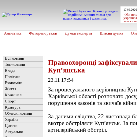
17.06.2026
«Ми не м
українсь
залежить
Аналітика
Фоторепортажи
Думка експерта
Власна думка
Огл
Головна
Новини
»
Україна
Всі новини
Правоохоронці зафіксували
Топ-новини
Купʼянська
Влада
Політика
23.11 17:54
Економіка
За процесуального керівництва Ку
Життя
Кримінал
Харківської області розпочато дос
Спорт
порушення законів та звичаїв війни 
Культура
Обласні новини
За даними слідства, 22 листопада бл
Україна
вкотре обстріляли Купʼянськ. За п
Цитати
артилерійський обстріл.
Актуально