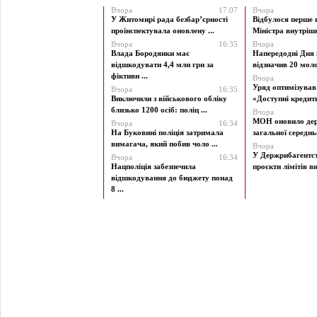
Вчора
17:07
Вчора
У Житомирі рада безбар’єрності
Відбулося перше 
проінспектувала оновлену ...
Міністра внутрішні
Вчора
16:35
Вчора
Влада Бородянки має
Напередодні Дня 
відшкодувати 4,4 млн грн за
відзначив 20 моло
фіктивн ...
Вчора
Уряд оптимізува
Вчора
16:35
Виключили з військового обліку
«Доступні кредити 
близько 1200 осіб: поліц ...
Вчора
МОН оновило дер
Вчора
16:34
На Буковині поліція затримала
загальної середньої
вимагача, який побив чоло ...
Вчора
У Держрибагентст
Вчора
16:34
Нацполіція забезпечила
проєкти лімітів ви
відшкодування до бюджету понад
8 ...