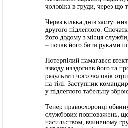
чоловіка в груди, через що 
Через кілька днів заступни
другого підлеглого. Спочатк
його додому з місця служби,
– почав його бити руками по
Потерпілий намагався втект
взводу наздогнав його та п
результаті чого чоловік отр
на тілі. Заступник командир
у підлеглого табельну зброю
Тепер правоохоронці обвин
службових повноважень, щ
насильством, вчиненому групо