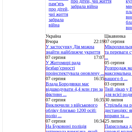
про дітей, чиї життя
забрала війна
Україна
Цікавинка
Вчора
22:19
07 серпня
У застосунку Дія можна
Мікрохвильов
знайти найближче укриття
та переваги с
07 серпня
17:07
...
У Житомирі рада
05 серпня
безбар’єрності
Розпродаж ма
проінспектувала оновлену ...
максимальна 
07 серпня
16:35
вашого б ...
Влада Бородянки має
03 серпня
відшкодувати 4,4 млн грн за
Твій лікар у 
фіктивн ...
для всієї род
07 серпня
16:35
30 липня
Виключили з військового
Стрільба на р
обліку близько 1200 осіб:
дистанціях: 
поліц ...
вправи та ...
07 серпня
16:34
25 липня
На Буковині поліція
Парасолька д
затримала вимагача, який
справді вплив