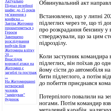
Актуально
Обвинувальний акт направле
Підпал релейної
шафи: до 15 років
ув’язнення з
Встановлено, що у липні 20
конфіска ...
підлеглих через те, що ті д
Завтра Житомир
прощатиметься з
про розкрадання бензину у в
Героєм
стверджували, що за цим ст
Завершено
розслідування
підрозділу.
вибухів біля
Житомира влітку
20 ...
Коли заступник командира в
Внаслідок
підлеглих, він поїхав до од
ворожої атаки на
Житомир є
йому сісти до автомобіля на
загиблі та постраж
бити підлеглого, а потім від
...
На Житомирщині
до побиття приєднався кома
нетверезий
чоловік
“замінував”
Потерпілого повалили на зе
будинок
ногами. Потім командир взв
металевий карабін, надягнув