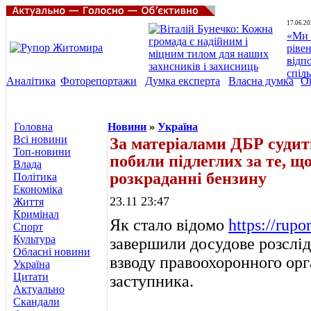
17.06.20
«Ми 
ріве
відп
спіл
Аналітика
Фоторепортажи
Думка експерта
Власна думка
О
Головна
Новини
»
Україна
Всі новини
За матеріалами ДБР судит
Топ-новини
побили підлеглих за те, щ
Влада
розкраданні бензину
Політика
Економіка
23.11 23:47
Життя
Кримінал
Як стало відомо
https://rupo
Спорт
Культура
завершили досудове розслі
Обласні новини
взводу правоохоронного орга
Україна
Цитати
заступника.
Актуально
Скандали