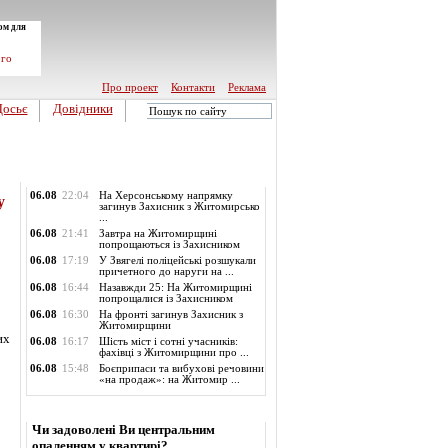
ом для
ого
Про проект
Контакти
Реклама
Досьє
Довідники
Обласні новини
06.08
22:04
На Херсонському напрямку
у
загинув Захисник з Житомирсько
...
06.08
21:41
Завтра на Житомирщині
попрощаються із Захисником
06.08
17:19
У Звягелі поліцейські розшукали
причетного до наруги на ...
06.08
16:44
Назавжди 25: На Житомирщині
попрощалися із Захисником
06.08
16:30
На фронті загинув Захисник з
Житомирщини
их
06.08
16:17
Шість міст і сотні учасників:
фахівці з Житомирщини про ...
06.08
15:48
Боєприпаси та вибухові речовини
«на продаж»: на Житомир ...
Опитування
Чи задоволені Ви центральним
опаленням у квартирі?