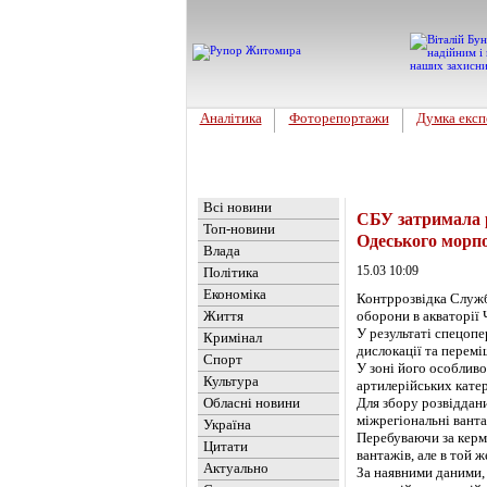
Аналітика
Фоторепортажи
Думка експ
Головна
Новини
»
Україна
Всі новини
СБУ затримала р
Топ-новини
Одеського морп
Влада
15.03 10:09
Політика
Економіка
Контррозвідка Служб
Життя
оборони в акваторії 
У результаті спецопе
Кримінал
дислокації та перемі
Спорт
У зоні його особлив
Культура
артилерійських катер
Обласні новини
Для збору розвіддани
міжрегіональні ванта
Україна
Перебуваючи за керм
Цитати
вантажів, але в той 
Актуально
За наявними даними,