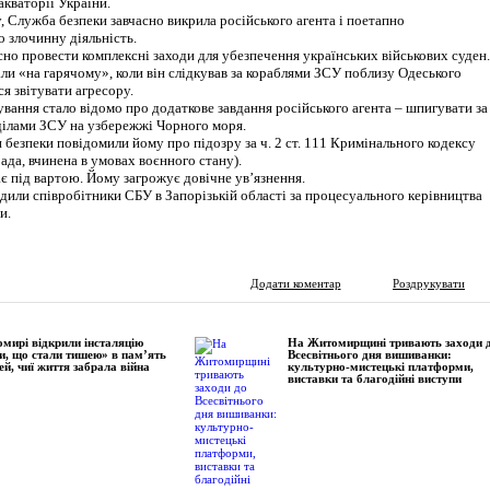
акваторії України.
 Служба безпеки завчасно викрила російського агента і поетапно
 злочинну діяльність.
но провести комплексні заходи для убезпечення українських військових суден.
ли «на гарячому», коли він слідкував за кораблями ЗСУ поблизу Одеського
я звітувати агресору.
ування стало відомо про додаткове завдання російського агента – шпигувати за
ілами ЗСУ на узбережжі Чорного моря.
 безпеки повідомили йому про підозру за ч. 2 ст. 111 Кримінального кодексу
ада, вчинена в умовах воєнного стану).
є під вартою. Йому загрожує довічне ув’язнення.
или співробітники СБУ в Запорізькій області за процесуального керівництва
и.
Додати коментар
Роздрукувати
мирі відкрили інсталяцію
На Житомирщині тривають заходи 
и, що стали тишею» в пам’ять
Всесвітнього дня вишиванки:
ей, чиї життя забрала війна
культурно-мистецькі платформи,
виставки та благодійні виступи