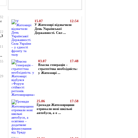
Топ-новини
:32
а:
15.07
12:54
У Житомирі відзначили
День Української
:22
Державності. Сил ...
,3
:11
..
03.07
17:48
:55
Власна генерація –
стратегічна необхідність:
у Житомирі ...
:29
25.06
17:58
Громади Житомирщини
отримали нові шкільні
автобуси, а о ...