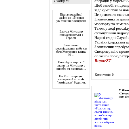
Скандали
операцій у морській 
Щоб запобігти цьому,
Актуально
задокументувала його
Це дозволило своєчас
Підпал релейної
шафи: до 15 років
Зловмисника затрима
ув’язнення з конфіска
морпорту та намагавс
...
Також у ході розслід
Завтра Житомир
сухопутними підрозд
прощатиметься з
Наразі слідчі Служби
Героєм
України (державна зр
Завершено
Зловмисник перебува
розслідування вибухів
Спецоперацію провод
біля Житомира влітку
20 ...
обласної прокуратур
RuporZT
Внаслідок ворожої
атаки на Житомир є
загиблі та постраж ...
Коментарів: 0
На Житомирщині
нетверезий чоловік
“замінував” будинок
Фоторепортаж
У Жито
«Голос
про діт