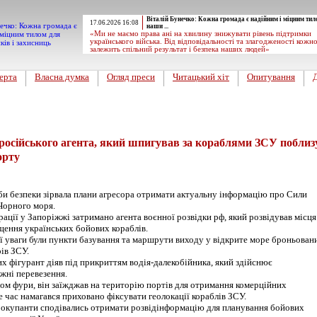
Віталій Бунечко: Кожна громада є надійним і міцним тил
17.06.2026 16:08
наши ...
«Ми не маємо права ані на хвилину знижувати рівень підтримки
українського війська. Від відповідальності та злагодженості кожн
залежить спільний результат і безпека наших людей»
ерта
Власна думка
Огляд преси
Читацький хіт
Опитування
осійського агента, який шпигував за кораблями ЗСУ поблиз
орту
и безпеки зірвала плани агресора отримати актуальну інформацію про Сили
Чорного моря.
рації у Запоріжжі затримано агента воєнної розвідки рф, який розвідував місця
щення українських бойових кораблів.
ої уваги були пункти базування та маршрути виходу у відкрите море броньован
ів ЗСУ.
х фігурант діяв під прикриттям водія-далекобійника, який здійснює
жні перевезення.
ом фури, він заїжджав на територію портів для отримання комерційних
же час намагався приховано фіксувати геолокації кораблів ЗСУ.
 окупанти сподівались отримати розвідінформацію для планування бойових