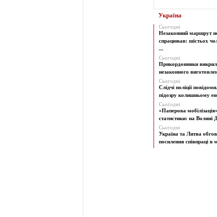
Україна
Сьогодні
Незаконний маршрут н
спрацював: шістьох чол
...
Сьогодні
Прикордонники викрил
незаконного виготовленн
Сьогодні
Слідчі поліції повідоми
підозру колишньому ене
Сьогодні
«Паперова мобілізація
статистики: на Волині Д
Сьогодні
Україна та Литва обго
посилення співпраці в м