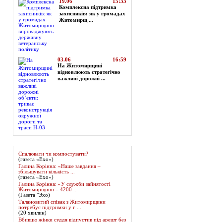
19.06
15:33
Комплексна підтримка
захисників: як у громадах
Житомирщ ...
03.06
16:59
На Житомирщині
відновлюють стратегічно
важливі дорожні ...
Огляд преси
Спалювати чи компостувати?
(газета «Ехо»)
Галина Корінна: «Наше завдання –
збільшувати кількість ...
(газета «Ехо»)
Галина Корінна: «У служби зайнятості
Житомирщини – 4200 ...
(Газета "Эхо)
Талановитий співак з Житомирщини
потребує підтримки у г ...
(20 хвилин)
Вбивцю жінки суддя відпустив під арешт без