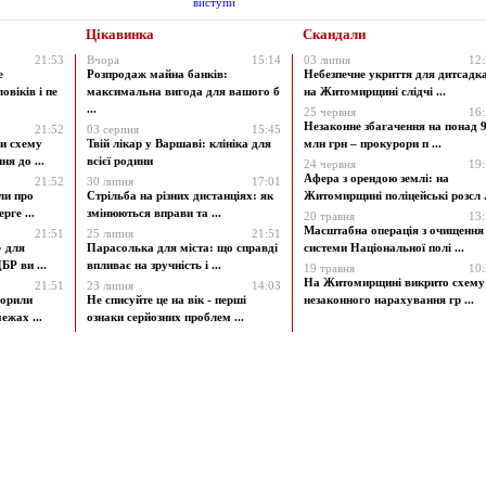
Цікавинка
Скандали
21:53
Вчора
15:14
03 липня
12
е
Розпродаж майна банків:
Небезпечне укриття для дитсадк
овіків і пе
максимальна вигода для вашого б
на Житомирщині слідчі ...
...
25 червня
16
Незаконне збагачення на понад 9
21:52
03 серпня
15:45
и схему
Твій лікар у Варшаві: клініка для
млн грн – прокурори п ...
я до ...
всієї родини
24 червня
19
Афера з орендою землі: на
21:52
30 липня
17:01
ли про
Стрільба на різних дистанціях: як
Житомирщині поліцейські розсл .
рге ...
змінюються вправи та ...
20 травня
13
Масштабна операція з очищення
21:51
25 липня
21:51
» для
Парасолька для міста: що справді
системи Національної полі ...
БР ви ...
впливає на зручність і ...
19 травня
10
На Житомирщині викрито схему
21:51
23 липня
14:03
ворили
Не списуйте це на вік - перші
незаконного нарахування гр ...
ежах ...
ознаки серйозних проблем ...