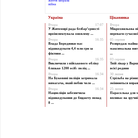
Україна
Цікавинка
Вчора
17:07
Вчора
У Житомирі рада безбар’єрності
Мікрохвильова пі
проінспектувала оновлену ...
переваги сучасної 
Вчора
16:35
05 серпня
Влада Бородянки має
Розпродаж майна 
відшкодувати 4,4 млн грн за
максимальна виг
фіктивн ...
...
Вчора
16:35
03 серпня
Виключили з військового обліку
Твій лікар у Варш
близько 1200 осіб: поліц ...
всієї родини
Вчора
16:34
30 липня
На Буковині поліція затримала
Стрільба на різни
вимагача, який побив чоло ...
змінюються вправи
Вчора
16:34
25 липня
Нацполіція забезпечила
Парасолька для м
відшкодування до бюджету понад
впливає на зручніст
8 ...