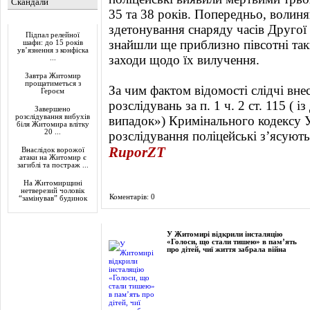
Скандали
35 та 38 років. Попередньо, волиня
Актуально
здетонування снаряду часів Другої с
Підпал релейної
знайшли ще приблизно півсотні так
шафи: до 15 років
ув’язнення з конфіска
заходи щодо їх вилучення.
...
Завтра Житомир
прощатиметься з
За чим фактом відомості слідчі вн
Героєм
розслідувань за п. 1 ч. 2 ст. 115 (
Завершено
розслідування вибухів
випадок») Кримінального кодексу 
біля Житомира влітку
20 ...
розслідування поліцейські з’ясують 
RuporZT
Внаслідок ворожої
атаки на Житомир є
загиблі та постраж ...
На Житомирщині
нетверезий чоловік
Коментарів: 0
“замінував” будинок
Фоторепортаж
У Житомирі відкрили інсталяцію
«Голоси, що стали тишею» в пам’ять
про дітей, чиї життя забрала війна