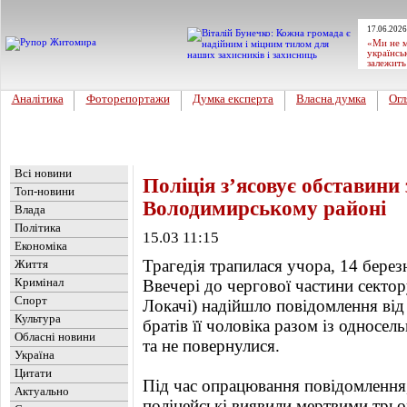
17.06.2026
«Ми не м
українсь
залежить
Аналітика
Фоторепортажи
Думка експерта
Власна думка
Огл
Головна
Новини
»
Україна
Всі новини
Поліція з’ясовує обставини 
Топ-новини
Володимирському районі
Влада
Політика
15.03 11:15
Економіка
Трагедія трапилася учора, 14 березн
Життя
Кримінал
Ввечері до чергової частини сектор
Спорт
Локачі) надійшло повідомлення від
Культура
братів її чоловіка разом із односе
Обласні новини
та не повернулися.
Україна
Цитати
Під час опрацювання повідомлення, 
Актуально
поліцейські виявили мертвими трьо